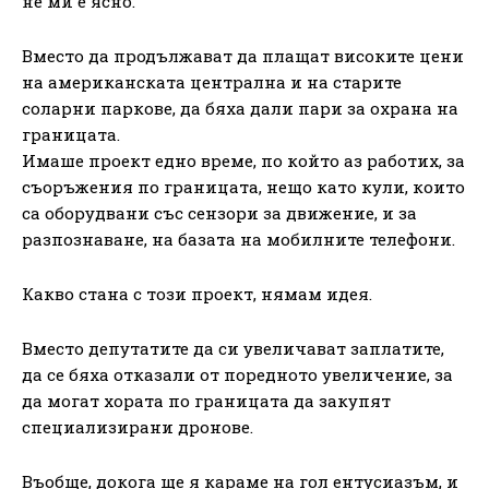
не ми е ясно.
Вместо да продължават да плащат високите цени
на американската централна и на старите
соларни паркове, да бяха дали пари за охрана на
границата.
Имаше проект едно време, по който аз работих, за
съоръжения по границата, нещо като кули, които
са оборудвани със сензори за движение, и за
разпознаване, на базата на мобилните телефони.
Какво стана с този проект, нямам идея.
Вместо депутатите да си увеличават заплатите,
да се бяха отказали от поредното увеличение, за
да могат хората по границата да закупят
специализирани дронове.
Въобще, докога ще я караме на гол ентусиазъм, и