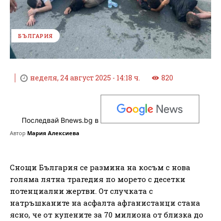
БЪЛГАРИЯ
неделя, 24 август 2025 - 14:18 ч.
820
Последвай Bnews.bg в
Автор
Мария Алексиева
Снощи България се размина на косъм с нова
голяма лятна трагедия по морето с десетки
потенциални жертви. От случката с
натръшканите на асфалта афганистанци стана
ясно, че от купените за 70 милиона от близка до