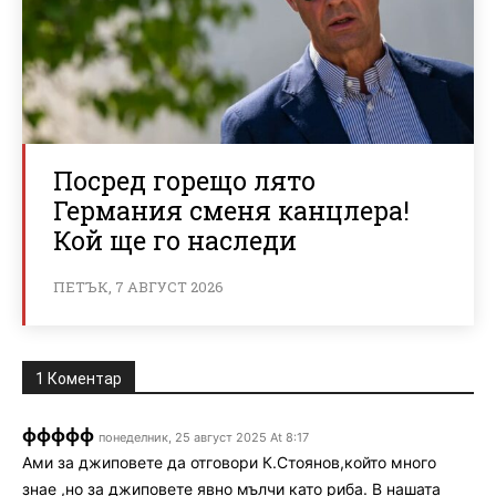
Посред горещо лято
Германия сменя канцлера!
Кой ще го наследи
ПЕТЪК, 7 АВГУСТ 2026
1 Коментар
ффффф
понеделник, 25 август 2025 At 8:17
Ами за джиповете да отговори К.Стоянов,който много
знае ,но за джиповете явно мълчи като риба. В нашата