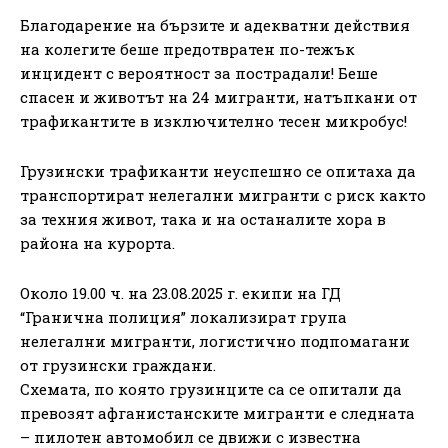
Благодарение на бързите и адекватни действия
на колегите беше предотвратен по-тежък
инцидент с вероятност за пострадали! Беше
спасен и животът на 24 мигранти, натъпкани от
трафикантите в изключително тесен микробус!
Грузински трафиканти неуспешно се опитаха да
транспортират нелегални мигранти с риск както
за техния живот, така и на останалите хора в
района на курорта.
Около 19.00 ч. на 23.08.2025 г. екипи на ГД
“Гранична полиция” локализират група
нелегални мигранти, логистично подпомагани
от грузински граждани.
Схемата, по която грузинците са се опитали да
превозят афганистанските мигранти е следната
– пилотен автомобил се движи с известна