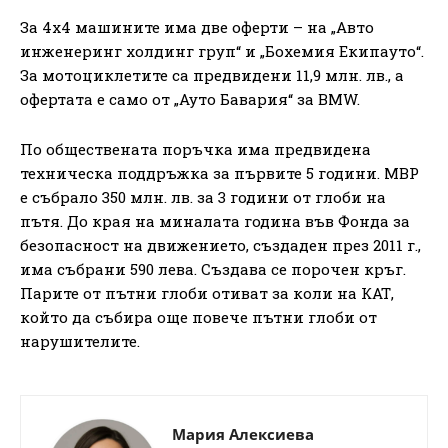
За 4х4 машините има две оферти – на „Авто
инженеринг холдинг груп“ и „Бохемия Екипауто“.
За мотоциклетите са предвидени 11,9 млн. лв., а
офертата е само от „Ауто Бавария“ за BMW.
По обществената поръчка има предвидена
техническа поддръжка за първите 5 години. МВР
е събрало 350 млн. лв. за 3 години от глоби на
пътя. До края на миналата година във Фонда за
безопасност на движението, създаден през 2011 г.,
има събрани 590 лева. Създава се порочен кръг.
Парите от пътни глоби отиват за коли на КАТ,
който да събира още повече пътни глоби от
нарушителите.
Мария Алексиева