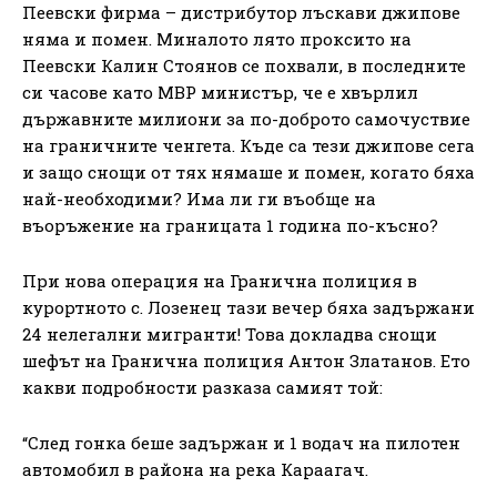
Пеевски фирма – дистрибутор лъскави джипове
няма и помен. Миналото лято проксито на
Пеевски Калин Стоянов се похвали, в последните
си часове като МВР министър, че е хвърлил
държавните милиони за по-доброто самочуствие
на граничните ченгета. Къде са тези джипове сега
и защо снощи от тях нямаше и помен, когато бяха
най-необходими? Има ли ги въобще на
въоръжение на границата 1 година по-късно?
При нова операция на Гранична полиция в
курортното с. Лозенец тази вечер бяха задържани
24 нелегални мигранти! Това докладва снощи
шефът на Гранична полиция Антон Златанов. Ето
какви подробности разказа самият той:
“След гонка беше задържан и 1 водач на пилотен
автомобил в района на река Караагач.