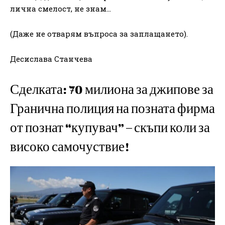
лична смелост, не знам…
(Даже не отварям въпроса за заплащането).
Десислава Станчева
Сделката: 70 милиона за джипове за
Гранична полиция на позната фирма
от познат “купувач” – скъпи коли за
високо самочуствие!