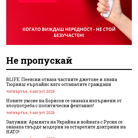
Не пропускай
BLIFE: Пеевски отказа частните джетове и хвана
Тюркиш еърлайнс като останалите граждани
четвъртък, 6 август 2026
Новите умове на Борисов се оказаха изпържени от
злоупотреба с политически фентанил!
четвъртък, 6 август 2026
Залужни: Армията на Украйна и войната с Русия се
оказаха твърде модерни за остарелите доктрини на
НАТО!