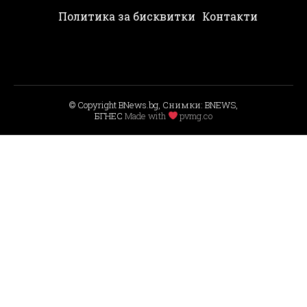
Политика за бисквитки
Контакти
© Copyright BNews.bg, Снимки: BNEWS,
БГНЕС
Мade with
pvmg.co