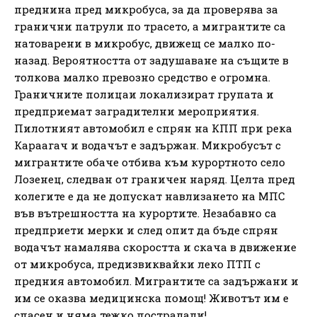
преднина пред микробуса, за да проверява за
гранични патрули по трасето, а мигрантите са
натоварени в микробус, движещ се малко по-
назад. Вероятността от задушаване на същите в
толкова малко превозно средство е огромна.
Граничните полицаи локализират групата и
предприемат заградителни мероприятия.
Пилотният автомобил е спрян на КПП при река
Караагач и водачът е задържан. Микробусът с
мигрантите обаче отбива към курортното село
Лозенец, следван от граничен наряд. Целта пред
колегите е да не допускат навлизането на МПС
във вътрешността на курортите. Незабавно са
предприети мерки и след опит да бъде спрян
водачът намалява скоростта и скача в движение
от микробуса, предизвиквайки леко ПТП с
предния автомобил. Мигрантите са задържани и
им се оказва медицинска помощ! Животът им е
спасен и няма тежко пострадали!