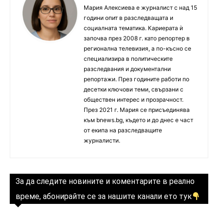
Мария Алексиева е журналист с над 15
години опит в разследващата и
социалната тематика. Кариерата ѝ
започва през 2008 г. като репортер в
регионална телевизия, а по-късно се
специализира в политическите
разследвания и документални
репортажи. През годините работи по
десетки ключови теми, свързани с
обществен интерес и прозрачност.
През 2021 г. Мария се присъединява
към bnews.bg, където и до днес е част
от екипа на разследващите
журналисти.
За да следите новините и коментарите в реално
време, абонирайте се за нашите канали ето тук