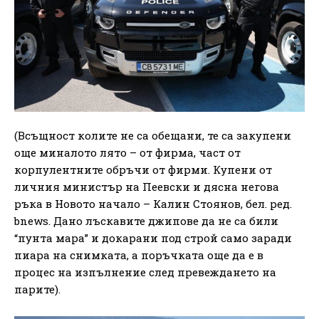
(Всъщност колите не са обещани, те са закупени
още миналото лято – от фирма, част от
корпулентните обръчи от фирми. Купени от
личния министър на Пеевски и дясна негова
ръка в Новото начало – Калин Стоянов, бел. ред.
bnews. Дано лъскавите джипове да не са били
“пунта мара” и докарани под строй само заради
пиара на снимката, а поръчката още да е в
процес на изпълнение след превеждането на
парите).