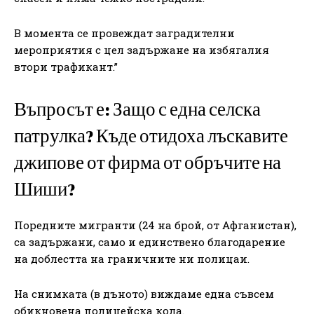
В момента се провеждат заградителни
мероприятия с цел задържане на избягалия
втори трафикант.”
Въпросът е: Защо с една селска
патрулка? Къде отидоха лъскавите
джипове от фирма от обръчите на
Шиши?
Поредните мигранти (24 на брой, от Афганистан),
са задържани, само и единствено благодарение
на доблестта на граничните ни полицаи.
На снимката (в дъното) виждаме една съвсем
обикновена полицейска кола.