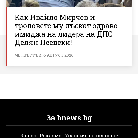
Как Ивайло Мирчев и
троловете му лъскат здраво
имиджа на лидера на ДПС
Делян Пеевски!
ЧЕТВЪРТЪК, 6 АВГУСТ 2026
За bnews.bg
За нас
Реклама
Условия за ползване