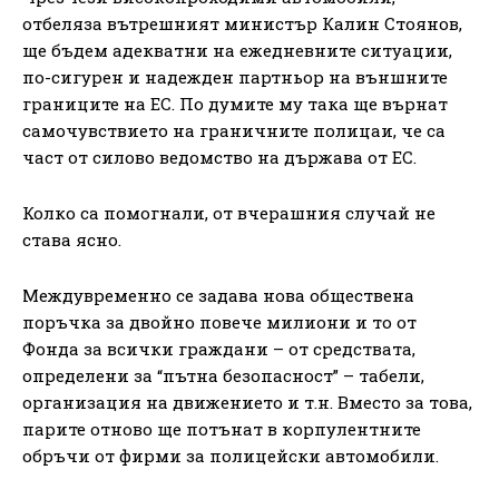
отбеляза вътрешният министър Калин Стоянов,
ще бъдем адекватни на ежедневните ситуации,
по-сигурен и надежден партньор на външните
границите на ЕС. По думите му така ще върнат
самочувствието на граничните полицаи, че са
част от силово ведомство на държава от ЕС.
Колко са помогнали, от вчерашния случай не
става ясно.
Междувременно се задава нова обществена
поръчка за двойно повече милиони и то от
Фонда за всички граждани – от средствата,
определени за “пътна безопасност” – табели,
организация на движението и т.н. Вместо за това,
парите отново ще потънат в корпулентните
обръчи от фирми за полицейски автомобили.