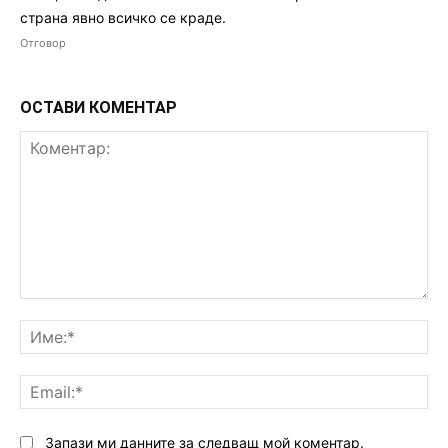
страна явно всичко се краде.
Отговор
ОСТАВИ КОМЕНТАР
Коментар:
Им
Ema
Запази ми данните за следващ мой коментар.