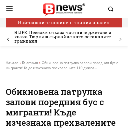
Най-важните новини с точния анализ!
BLIFE: Пеевски отказа частните джетове и
хвана Тюркиш еърлайнс като останалите
граждани
Начало
България
Обикновена патрулка залови поредния бус с
мигранти! Къде изчезнаха прехвалените 110 джипа...
Обикновена патрулка
залови поредния бус с
мигранти! Къде
изчезнаха прехвалените