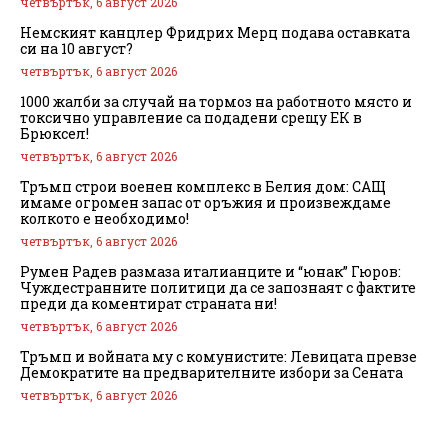
четвъртък, 6 август 2026
Немският канцлер Фридрих Мерц подава оставката
си на 10 август?
четвъртък, 6 август 2026
1000 жалби за случай на тормоз на работното място и
токсично управление са подадени срещу ЕК в
Брюксел!
четвъртък, 6 август 2026
Тръмп строи военен комплекс в Белия дом: САЩ
имаме огромен запас от оръжия и произвеждаме
колкото е необходимо!
четвъртък, 6 август 2026
Румен Радев размаза италианците и “юнак” Гюров:
Чуждестранните политици да се запознаят с фактите
преди да коментират страната ни!
четвъртък, 6 август 2026
Тръмп и войната му с комунистите: Левицата превзе
Демократите на предварителните избори за Сената
четвъртък, 6 август 2026