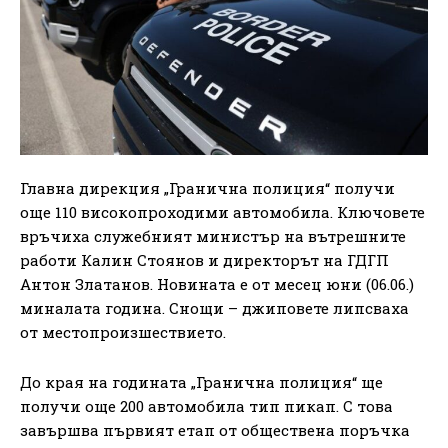
Главна дирекция „Гранична полиция“ получи
още 110 високопроходими автомобила. Ключовете
връчиха служебният министър на вътрешните
работи Калин Стоянов и директорът на ГДГП
Антон Златанов. Новината е от месец юни (06.06.)
миналата година. Снощи – джиповете липсваха
от местопроизшествието.
До края на годината „Гранична полиция“ ще
получи още 200 автомобила тип пикап. С това
завършва първият етап от обществена поръчка