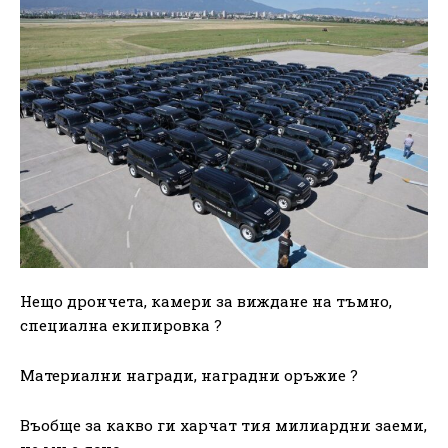
Нещо дрончета, камери за виждане на тъмно,
специална екипировка ?
Материални награди, наградни оръжие ?
Въобще за какво ги харчат тия милиардни заеми,