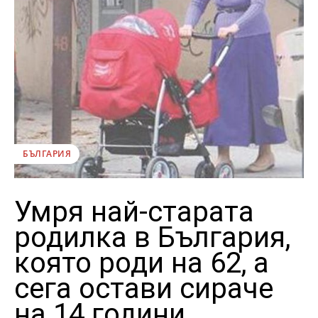
БЪЛГАРИЯ
Умря най-старата
родилка в България,
която роди на 62, а
сега остави сираче
на 14 години