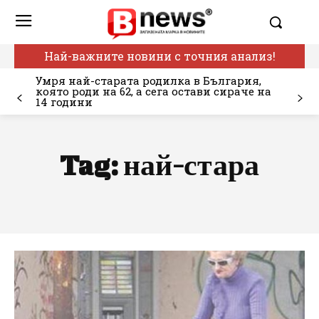
Най-важните новини с точния анализ!
Умря най-старата родилка в България,
която роди на 62, а сега остави сираче на
14 години
Tag:
най-стара