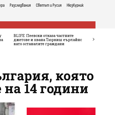
ура
Разследвания
Светът и Русия
НюзКурник
у
BLIFE: Пеевски отказа частните
на
джетове и хвана Тюркиш еърлайнс
като останалите граждани
лгария, която
е на 14 години