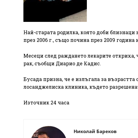
Най-старата родилка, която доби близнаци
през 2006 г., също почина през 2009 година
Месеци след раждането лекарите откриха, 
рак, съобщи Диарио де Кадис.
Бусада призна, че е излъгала за възрастта 
лосанджелиска клиника, където разрешенат
Източник 24 часа
Николай Бареков