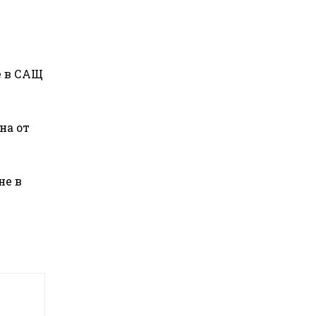
е в САЩ
на от
не в