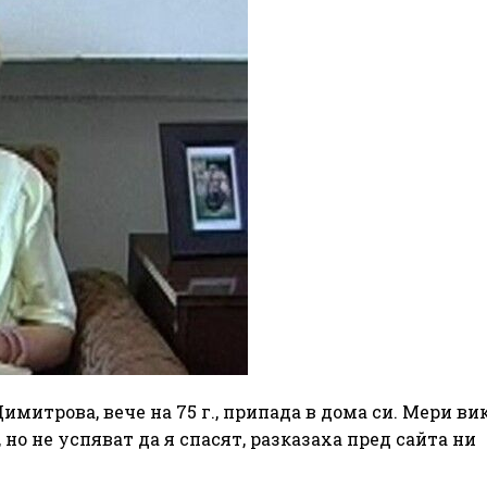
митрова, вече на 75 г., припада в дома си. Мери ви
но не успяват да я спасят, разказаха пред сайта ни