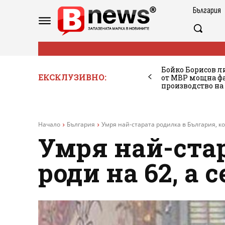
България
Бойко Борисов ли
ЕКСКЛУЗИВНО:
от МВР мощна фа
производство на
Начало
България
Умря най-старата родилка в България, коя
Умря най-стар
роди на 62, а 