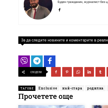
Буден гражданин, журналист без це
За да следите новините и коментарите в реалн
СПОДЕЛИ
Exclusive
най-стара
родилка
ТАГОВЕ
Прочетете още