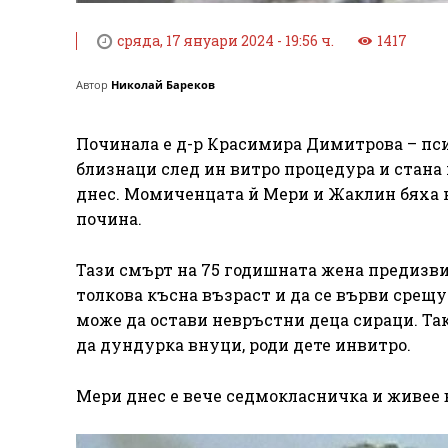
сряда, 17 януари 2024 - 19:56 ч.
1417
Автор
Николай Бареков
Починала е д-р Красимира Димитрова – психи
близнаци след ин витро процедура и стана
днес. Момиченцата й Мери и Жаклин бяха не
почина.
Тази смърт на 75 годишната жена предизви
толкова късна възраст и да се върви срещу 
може да остави невръстни деца сираци. Так
да дундурка внуци, роди дете инвитро.
Мери днес е вече седмокласничка и живее в