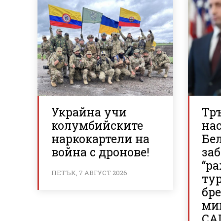
Украйна учи
Тр
колумбийските
нас
наркокартели на
Бе
война с дронове!
за
“р
ПЕТЪК, 7 АВГУСТ 2026
ту
бр
ми
СА