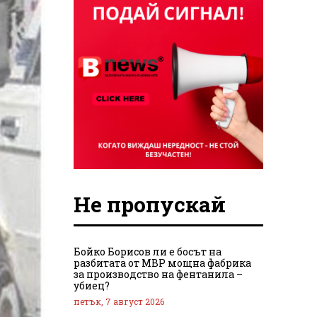
Не пропускай
Бойко Борисов ли е босът на
разбитата от МВР мощна фабрика
за производство на фентанила –
убиец?
петък, 7 август 2026