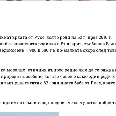
атърката от Русе, която роди на 62 г. през 2010 г.
 най-възрастната родилка в България, съобщава Бъл
доносени – 900 и 500 г и по-малката скоро след тов
ка морално- етичния въпрос редно ли е да се ражда 
природата, особено, когато човек е само един родите
а завърши сагата с 62 годишната баба от Русе, която
 приемно семейство, споделя, че се чувства добре т