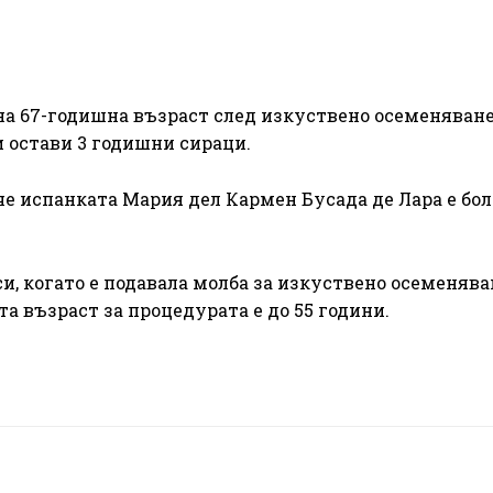
 на 67-годишна възраст след изкуствено осеменяван
 и остави 3 годишни сираци.
че испанката Мария дел Кармен Бусада де Лара е бол
си, когато е подавала молба за изкуствено осеменява
а възраст за процедурата е до 55 години.