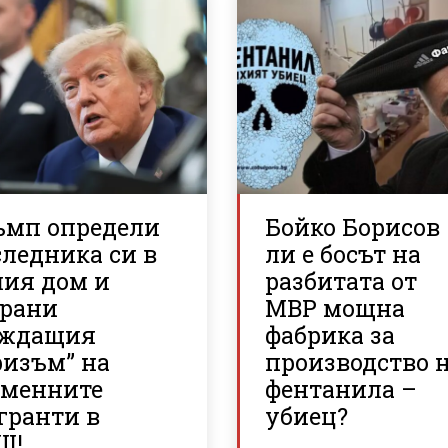
ъмп определи
Бойко Борисов
ледника си в
ли е босът на
лия дом и
разбитата от
брани
МВР мощна
аждащия
фабрика за
ризъм” на
производство 
еменните
фентанила –
гранти в
убиец?
Щ!