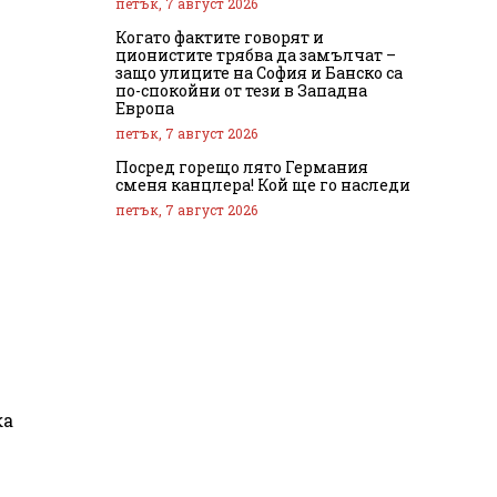
петък, 7 август 2026
Когато фактите говорят и
ционистите трябва да замълчат –
защо улиците на София и Банско са
по-спокойни от тези в Западна
Европа
петък, 7 август 2026
Посред горещо лято Германия
сменя канцлера! Кой ще го наследи
петък, 7 август 2026
ка