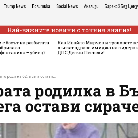
Trump News
Политика
Social News
Анализи
Бареков Без Ценз
Най-важните новини с точния анализ!
 е босът на разбитата
Как Ивайло Мирчев и троловете м
брика за
лъскат здраво имиджа на лидера 
 фентанила – убиец?
ДПС Делян Пеевски!
то роди на 62, а сега остави...
ата родилка в Бъ
сега остави сирач