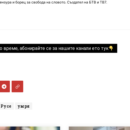
нзура и борец за свобода на словото. Създател на БТВ и ТВ7.
о време, абонирайте се за нашите канали ето тук
Русе
умря