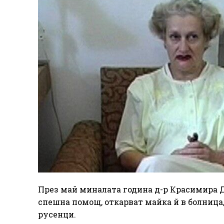
През май миналата година д-р Красимира Ди
спешна помощ, откарват майка й в болница, 
русенци.