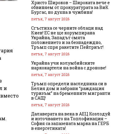
Христо Широков – Широката вече е
обвиняем от прокуратурата за ВиК
Бургас, но духна в чужбина!
петък, 7 август 2026
Сгъстиха се черните облаци над
Киев! ЕС не ще корумпирана
Украйна, Западът смята
положението и за безнадеждно,
Тръмп спря ракетите Пейтриът!
гария
петък, 7 август 2026
а
Украйна учи колумбийските
наркокартели на война с дронове!
петък, 7 август 2026
в
Тръмп определи наследника си в
л и
Белия дом и забрани “раждащия
туризъм” на бременните мигранти
 вместо
в САЩ!
петък, 7 август 2026
Далаверата на века в АЕЦ Козлодуй
ам.
и източването на Топлофикация –
София са запазената марка на ГЕРБ
в енергетиката!