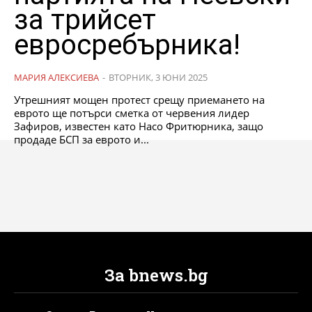
за трийсет
евросребърника!
МАРИЯ АЛЕКСИЕВА
-
ВТОРНИК, 3 ЮНИ 2025
Утрешният мощен протест срещу приемането на
еврото ще потърси сметка от червения лидер
Зафиров, известен като Насо Фритюрника, защо
продаде БСП за еврото и...
За bnews.bg