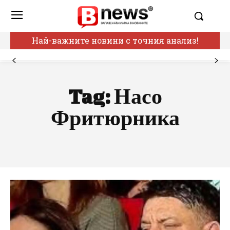
Най-важните новини с точния анализ!
Tag:
Насо
Фритюрника