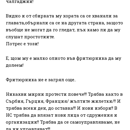
чалгаджии!
Видно и от сбирката му хората са се хванали за
главата,обърнали са се на другата страна, защото
въобще не могат да го гледат, пък камо ли да му
слушат простотиите.
Потрес е този!
Е, щом му е малко олиото във фритюрника да му
долеем!
Фритюрника не е загрял още..
Никакви мирни протести повече!!! Трябва както в
Сърбия, Гърция, Франция/ жълтите жилетки/!! И
трябва всеки ден, до оставка!!! И нови избори!! В
НС трябва да влязат нови лица от сдружения и
организации!! Трябва да се самоуправляваме, не
да ни управляват!!!