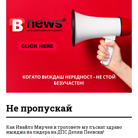
Не пропускай
Как Ивайло Мирчев и троловете му лъскат здраво
имиджа на лидера на ДПС Делян Пеевски!