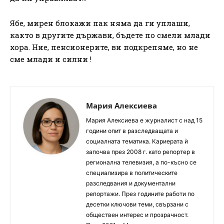
Ябе, мирен блокажи пак няма да ги уплаши,
както в другите държави, бъдете по смели млади
хора. Ние, пенсионерите, ви подкрепяме, но не
сме млади и силни !
Мария Алексиева
Мария Алексиева е журналист с над 15
години опит в разследващата и
социалната тематика. Кариерата ѝ
започва през 2008 г. като репортер в
регионална телевизия, а по-късно се
специализира в политическите
разследвания и документални
репортажи. През годините работи по
десетки ключови теми, свързани с
обществен интерес и прозрачност.