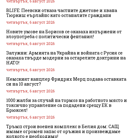
четвъртък, 6 август 2026
BLIFE: Пеевски отказа частните джетове и хвана
Тюркиш еърлайнс като останалите граждани
четвъртък, 6 август 2026
Новите умове на Борисов се оказаха изпържени от
злоупотреба с политически фентанил!
четвъртък, 6 август 2026
Залужни: Армията на Украйна и войната с Русия се
оказаха твърде модерни за остарелите доктрини на
НАТО!
четвъртък, 6 август 2026
Немският канцлер Фридрих Мерц подава оставката
си на 10 август?
четвъртък, 6 август 2026
1000 жалби за случай на тормоз на работното място и
токсично управление са подадени срещу ЕК в
Брюксел!
четвъртък, 6 август 2026
Тръмп строи военен комплекс в Белия дом: САЩ
имаме огромен запас от оръжия и произвеждаме
колкото е необходимо!