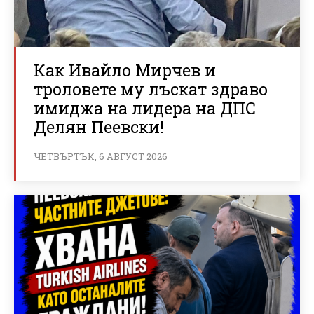
Как Ивайло Мирчев и
троловете му лъскат здраво
имиджа на лидера на ДПС
Делян Пеевски!
ЧЕТВЪРТЪК, 6 АВГУСТ 2026