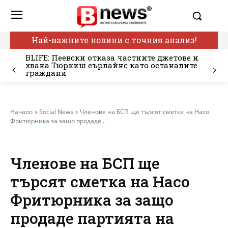
Най-важните новини с точния анализ!
BLIFE: Пеевски отказа частните джетове и
хвана Тюркиш еърлайнс като останалите
граждани
Начало
Social News
Членове на БСП ще търсят сметка на Насо
Фритюрника за защо продаде...
Членове на БСП ще
търсят сметка на Насо
Фритюрника за защо
продаде партията на