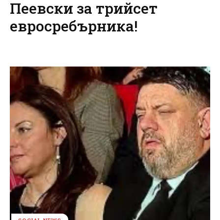
Пеевски за трийсет
евросребърника!