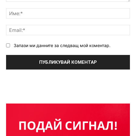
Коментар:
Им
Ema
Запази ми данните за следващ мой коментар.