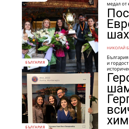
медал от 
Пос
Евр
шах
НИКОЛАЙ Б
България
и гордост
БЪЛГАРИЯ
историчес
Гер
шам
Гер
вси
хим
БЪЛГАРИЯ