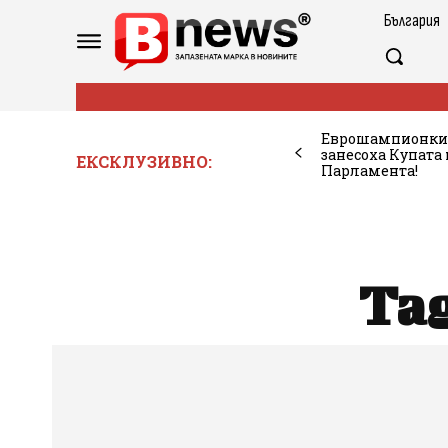
България
Еврошампионкит
занесоха Купата
ЕКСКЛУЗИВНО:
Парламента!
Ta