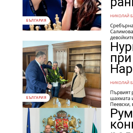
ран
НИКОЛАЙ Б
БЪЛГАРИЯ
Сребърна
Салимова 
девойките
Нур
при
Нар
НИКОЛАЙ Б
Първият 
шахмата и полит
БЪЛГАРИЯ
Пеевски, 
Рум
кон