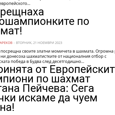
европейското...
рещнаха
ошампионките по
мат!
АРЕКОВ
-
ВТОРНИК, 21 НОЕМВРИ 2023
 посрещна своите златни момичета в шахмата. Огромна 
 ни донесоха шахматистките от националния отбор с
ката победа в Будва след десетгодишно...
оинята от Европейскит
пиони по шахмат
гана Пейчева: Сега
чки искаме да чуем
на!