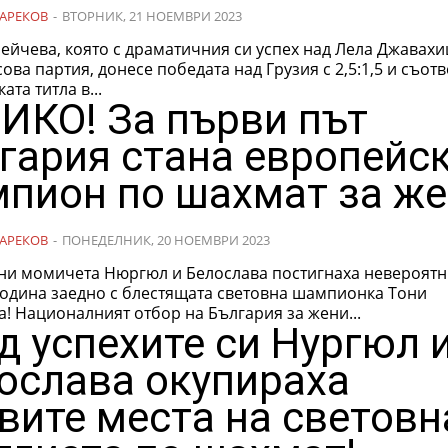
АРЕКОВ
-
ВТОРНИК, 21 НОЕМВРИ 2023
Пейчева, която с драматичния си успех над Лела Джавах
сова партия, донесе победата над Грузия с 2,5:1,5 и съот
ата титла в...
ИКО! За първи път
гария стана европейс
пион по шахмат за же
АРЕКОВ
-
ПОНЕДЕЛНИК, 20 НОЕМВРИ 2023
 ни момичета Нюргюл и Белослава постигнаха невероятн
 година заедно с блестящата световна шампионка Тони
Стефанова! Националният отбор на България за жени...
д успехите си Нургюл 
ослава окупираха
вите места на световн