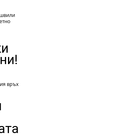
ишвили
ветно
ки
ни!
ия връх
и
ата