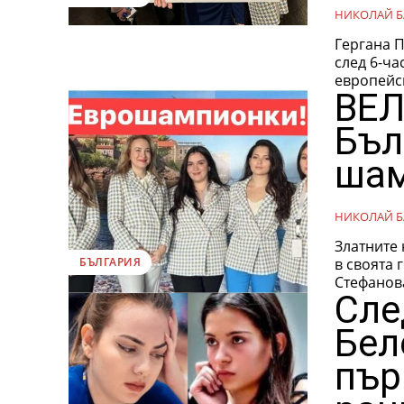
НИКОЛАЙ Б
Гергана 
след 6-ча
европейск
ВЕЛ
Бъл
шам
НИКОЛАЙ Б
Златните
в своята
БЪЛГАРИЯ
Сле
Бел
пър