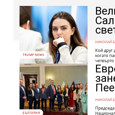
Вел
Сал
све
НИКОЛАЙ Б
Кой друг 
когато па
TRUMP NEWS
четвърто 
Евр
зан
Пее
НИКОЛАЙ Б
Председа
Национал
БЪЛГАРИЯ