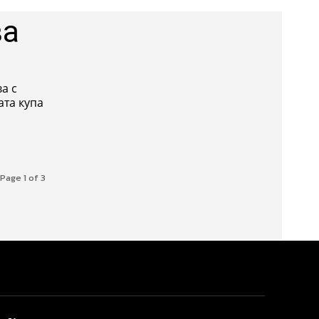
ва
а с
ата купа
Page 1 of 3