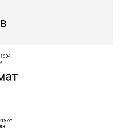
 в
1994,
а
мат
те от
тен