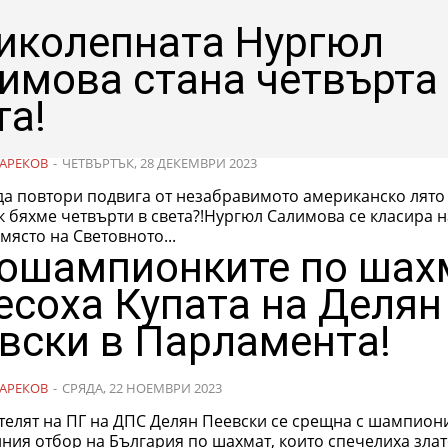
иколепната Нургюл
имова стана четвърта
та!
АРЕКОВ
-
ЧЕТВЪРТЪК, 28 ДЕКЕМВРИ 2023
да повтори подвига от незабравимото американско лято 
к бяхме четвърти в света?!Нургюл Салимова се класира н
място на Световното...
ошампионките по шах
есоха Купата на Делян
вски в Парламента!
АРЕКОВ
-
СРЯДА, 22 НОЕМВРИ 2023
телят на ПГ на ДПС Делян Пеевски се срещна с шампиони
ния отбор на България по шахмат, които спечелиха зла