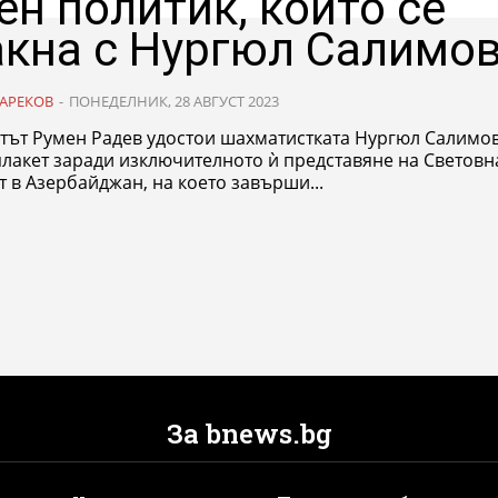
ен политик, който се
кна с Нургюл Салимо
АРЕКОВ
-
ПОНЕДЕЛНИК, 28 АВГУСТ 2023
тът Румен Радев удостои шахматистката Нургюл Салимов
лакет заради изключителното ѝ представяне на Световн
 в Азербайджан, на което завърши...
За bnews.bg