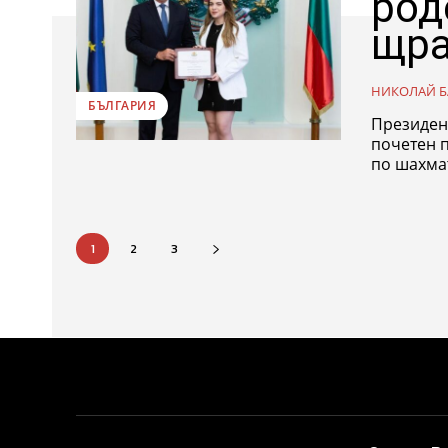
род
щра
НИКОЛАЙ Б
БЪЛГАРИЯ
Президен
почетен п
по шахмат
1
2
3