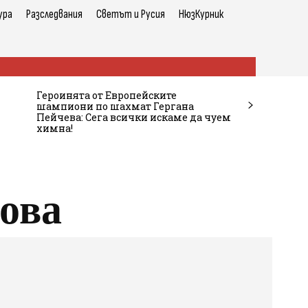
ура
Разследвания
Светът и Русия
НюзКурник
Героинята от Европейските
шампиони по шахмат Гергана
Пейчева: Сега всички искаме да чуем
химна!
ова