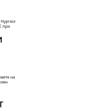
е Нургюл
Е при
и
овете на
т