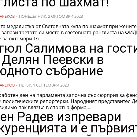
глиста по шахмат!
АРЕКОВ
-
ПОНЕДЕЛНИК, 2 ОКТОМВРИ 2023
та медалистка от Световната купа по шахмат при женит
запази третото си място в световната ранглиста на ФИД
 за октомври.Тя...
гюл Салимова на гост
 Делян Пеевски в
одното събрание
АРЕКОВ
-
ПЕТЪК, 1 СЕПТЕМВРИ 2023
работен ден на парламента започна със сюрприз за фен
ическите репортерки. Народният представител Делян
видимо пак влязъл в спортна форма,...
ен Радев изпревари
куренцията и е първия