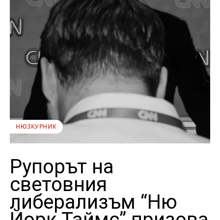
НЮЗКУРНИК
Рупорът на
световния
либерализъм “Ню
Йорк Таймс” призова