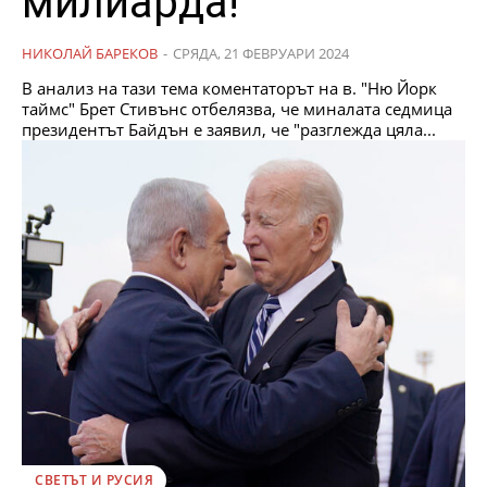
милиарда!
НИКОЛАЙ БАРЕКОВ
-
СРЯДА, 21 ФЕВРУАРИ 2024
В анализ на тази тема коментаторът на в. "Ню Йорк
таймс" Брет Стивънс отбелязва, че миналата седмица
президентът Байдън е заявил, че "разглежда цяла...
СВЕТЪТ И РУСИЯ