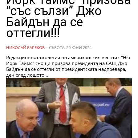
“със сълзи” Джо
Байдън да се
оттегли!!!
НИКОЛАЙ БАРЕКОВ
-
СЪБОТА, 29 ЮНИ 2024
Редакционната колегия на американския вестник "Ню
Йорк Таймс" снощи призова президента на САЩ Джо
Байдън да се оттегли от президентската надпревара,
ден след лошото...