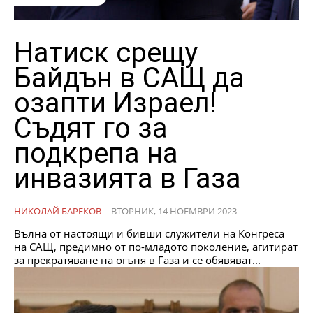
Натиск срещу
Байдън в САЩ да
озапти Израел!
Съдят го за
подкрепа на
инвазията в Газа
НИКОЛАЙ БАРЕКОВ
-
ВТОРНИК, 14 НОЕМВРИ 2023
Вълна от настоящи и бивши служители на Конгреса
на САЩ, предимно от по-младото поколение, агитират
за прекратяване на огъня в Газа и се обявяват...