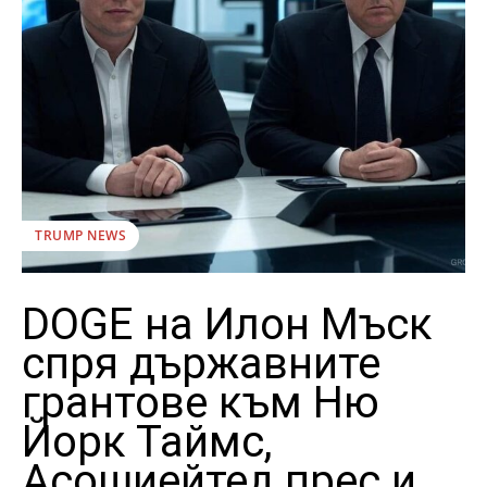
TRUMP NEWS
DOGE на Илон Мъск
спря държавните
грантове към Ню
Йорк Таймс,
Асошиейтед прес и