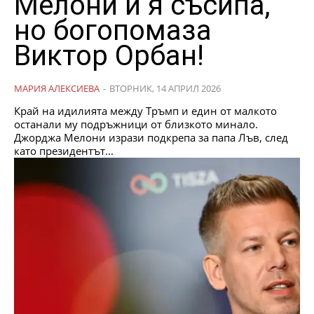
Мелони и я съсипа,
но богопомаза
Виктор Орбан!
МАРИЯ АЛЕКСИЕВА
-
ВТОРНИК, 14 АПРИЛ 2026
Край на идилията между Тръмп и един от малкото
останали му подръжници от близкото минало.
Джорджа Мелони изрази подкрепа за папа Лъв, след
като президентът...