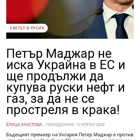
СВЕТЪТ И РУСИЯ
Петър Маджар не
иска Украйна в ЕС и
ще продължи да
купува руски нефт и
газ, за да не се
простреля в крака!
ЕЛИЦА ХРИСТОВА
-
ПОНЕДЕЛНИК, 13 АПРИЛ 2026
Бъдещият премиер на Унгария Петер Маджар е против