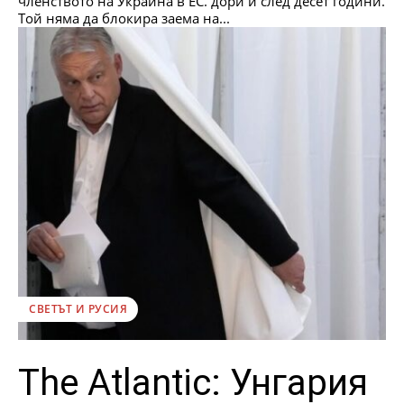
членството на Украйна в ЕС. дори и след десет години.
Той няма да блокира заема на...
СВЕТЪТ И РУСИЯ
The Atlantic: Унгария