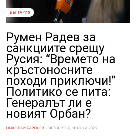
БЪЛГАРИЯ
Румен Радев за
санкциите срещу
Русия: “Времето на
кръстоносните
походи приключи!”
Политико се пита:
Генералът ли е
новият Орбан?
НИКОЛАЙ БАРЕКОВ
-
ЧЕТВЪРТЪК, 18 ЮНИ 2026