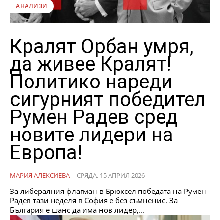
АНАЛИЗИ
Кралят Орбан умря,
да живее Кралят!
Политико нареди
сигурният победител
Румен Радев сред
новите лидери на
Европа!
МАРИЯ АЛЕКСИЕВА
-
СРЯДА, 15 АПРИЛ 2026
За либералния флагман в Брюксел победата на Румен
Радев тази неделя в София е без съмнение. За
България е шанс да има нов лидер,...