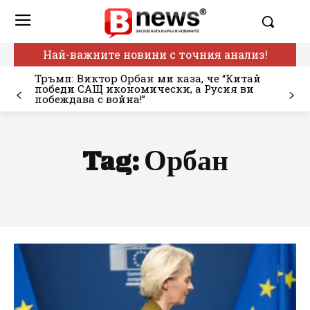
Най-важните новини с точния анализ!
Тръмп: Виктор Орбан ми каза, че “Китай
победи САЩ икономически, а Русия ви
побеждава с война!”
Tag:
Орбан