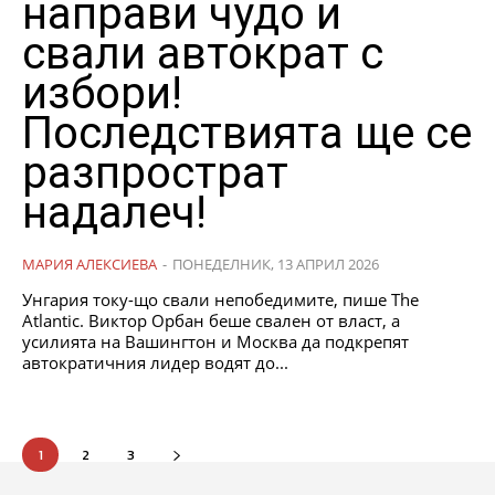
направи чудо и
свали автократ с
избори!
Последствията ще се
разпрострат
надалеч!
МАРИЯ АЛЕКСИЕВА
-
ПОНЕДЕЛНИК, 13 АПРИЛ 2026
Унгария току-що свали непобедимите, пише The
Atlantic. Виктор Орбан беше свален от власт, а
усилията на Вашингтон и Москва да подкрепят
автократичния лидер водят до...
1
2
3