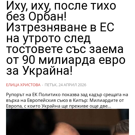
Иху, иху, после тихо
без Орбан!
Изтрезняване в ЕС
на утрото след
тостовете със заема
от 90 милиарда евро
за Украйна!
ЕЛИЦА ХРИСТОВА
-
ПЕТЪК, 24 АПРИЛ 2026
Рупорът на ЕК Политико показва зад кадър срещата на
върха на Европейския съюз в Кипър: Милиардите от
Европа, с които Украйна ще преживе още две...