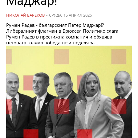
Маджар!
НИКОЛАЙ БАРЕКОВ
-
СРЯДА, 15 АПРИЛ 2026
Румен Радев - българският Петер Маджар!?
Либералният флагман в Брюксел Политико слага
Румен Радев в престижна компания и обявява
неговата голяма победа тази неделя за...