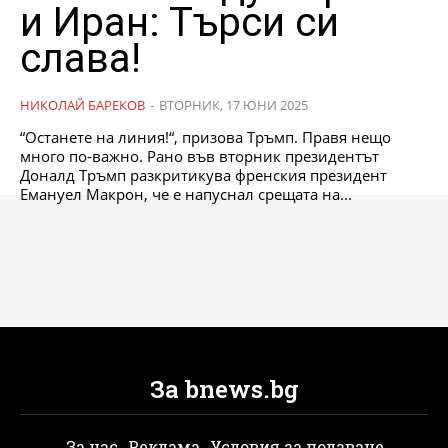
и Иран: Търси си
слава!
НИКОЛАЙ БАРЕКОВ
-
ВТОРНИК, 17 ЮНИ 2025
“Останете на линия!“, призова Тръмп. Правя нещо
много по-важно. Рано във вторник президентът
Доналд Тръмп разкритикува френския президент
Емануел Макрон, че е напуснал срещата на...
За bnews.bg
За нас
Реклама
Условия за ползване