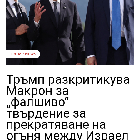
TRUMP NEWS
Тръмп разкритикува
Макрон за
„фалшиво“
твърдение за
прекратяване на
огъня между Израел