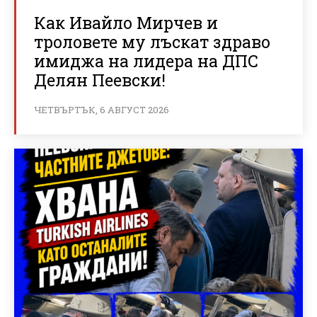
Как Ивайло Мирчев и
троловете му лъскат здраво
имиджа на лидера на ДПС
Делян Пеевски!
ЧЕТВЪРТЪК, 6 АВГУСТ 2026