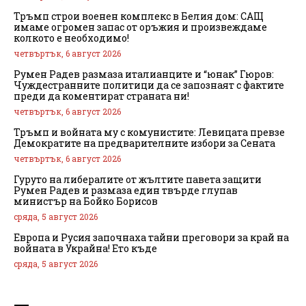
Тръмп строи военен комплекс в Белия дом: САЩ
имаме огромен запас от оръжия и произвеждаме
колкото е необходимо!
четвъртък, 6 август 2026
Румен Радев размаза италианците и “юнак” Гюров:
Чуждестранните политици да се запознаят с фактите
преди да коментират страната ни!
четвъртък, 6 август 2026
Тръмп и войната му с комунистите: Левицата превзе
Демократите на предварителните избори за Сената
четвъртък, 6 август 2026
Гуруто на либералите от жълтите павета защити
Румен Радев и размаза един твърде глупав
министър на Бойко Борисов
сряда, 5 август 2026
Европа и Русия започнаха тайни преговори за край на
войната в Украйна! Ето къде
сряда, 5 август 2026