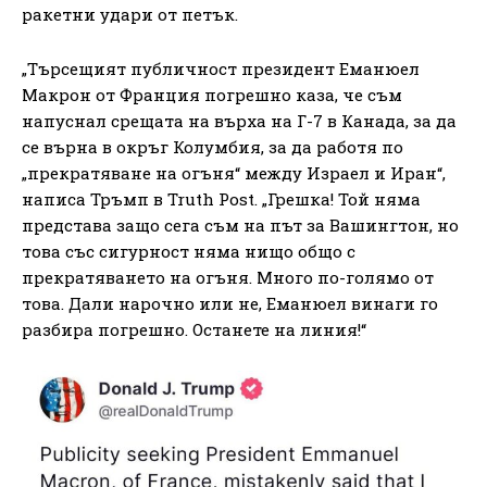
ракетни удари от петък.
„Търсещият публичност президент Еманюел
Макрон от Франция погрешно каза, че съм
напуснал срещата на върха на Г-7 в Канада, за да
се върна в окръг Колумбия, за да работя по
„прекратяване на огъня“ между Израел и Иран“,
написа Тръмп в Truth Post. „Грешка! Той няма
представа защо сега съм на път за Вашингтон, но
това със сигурност няма нищо общо с
прекратяването на огъня. Много по-голямо от
това. Дали нарочно или не, Еманюел винаги го
разбира погрешно. Останете на линия!“