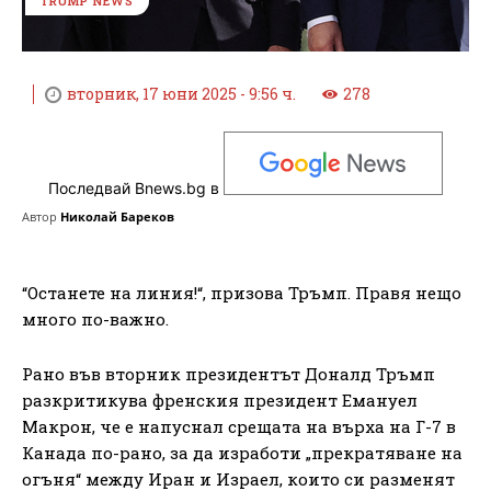
TRUMP NEWS
вторник, 17 юни 2025 - 9:56 ч.
278
Последвай Bnews.bg в
Автор
Николай Бареков
“Останете на линия!“, призова Тръмп. Правя нещо
много по-важно.
Рано във вторник президентът Доналд Тръмп
разкритикува френския президент Емануел
Макрон, че е напуснал срещата на върха на Г-7 в
Канада по-рано, за да изработи „прекратяване на
огъня“ между Иран и Израел, които си разменят