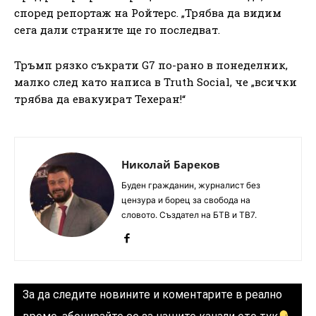
според репортаж на Ройтерс. „Трябва да видим
сега дали страните ще го последват.
Тръмп рязко съкрати G7 по-рано в понеделник,
малко след като написа в Truth Social, че „всички
трябва да евакуират Техеран!“
Николай Бареков
Буден гражданин, журналист без
цензура и борец за свобода на
словото. Създател на БТВ и ТВ7.
За да следите новините и коментарите в реално