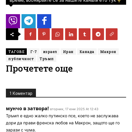
време, абонирайте се за нашите канали ето тук
ТАГОВЕ
Г-7
израел
Иран
Канада
Макрон
публичност
Тръмп
Прочетете още
1 Коментар
мунчо в затвора!
вторник, 17 юни 2025 At 12:43
Тръмп е едно жалко путинско псе, което не заслужава
дори да прави френска любов на Макрон, защото ще го
зарази с чума.