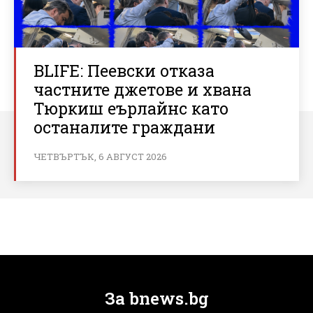
BLIFE: Пеевски отказа
частните джетове и хвана
Тюркиш еърлайнс като
останалите граждани
ЧЕТВЪРТЪК, 6 АВГУСТ 2026
За bnews.bg