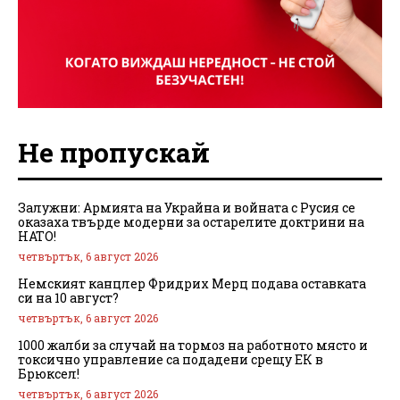
Не пропускай
Залужни: Армията на Украйна и войната с Русия се
оказаха твърде модерни за остарелите доктрини на
НАТО!
четвъртък, 6 август 2026
Немският канцлер Фридрих Мерц подава оставката
си на 10 август?
четвъртък, 6 август 2026
1000 жалби за случай на тормоз на работното място и
токсично управление са подадени срещу ЕК в
Брюксел!
четвъртък, 6 август 2026