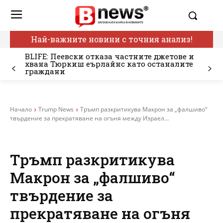
Най-важните новини с точния анализ!
BLIFE: Пеевски отказа частните джетове и
хвана Тюркиш еърлайнс като останалите
граждани
Начало
Trump News
Тръмп разкритикува Макрон за „фалшиво“
твърдение за прекратяване на огъня между Израел...
Тръмп разкритикува
Макрон за „фалшиво“
твърдение за
прекратяване на огъня