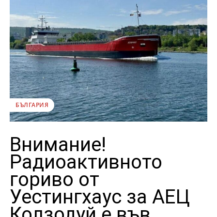
БЪЛГАРИЯ
Внимание!
Радиоактивното
гориво от
Уестингхаус за АЕЦ
Колзодуй е във