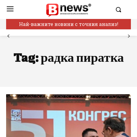
Най-важните новини с точния анализ!
Tag:
радка пиратка