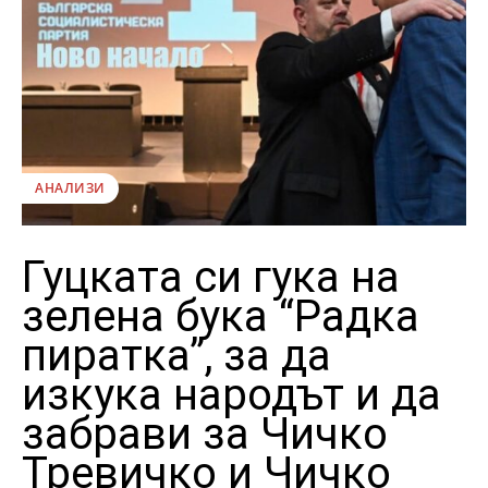
АНАЛИЗИ
Гуцката си гука на
зелена бука “Радка
пиратка”, за да
изкука народът и да
забрави за Чичко
Тревичко и Чичко