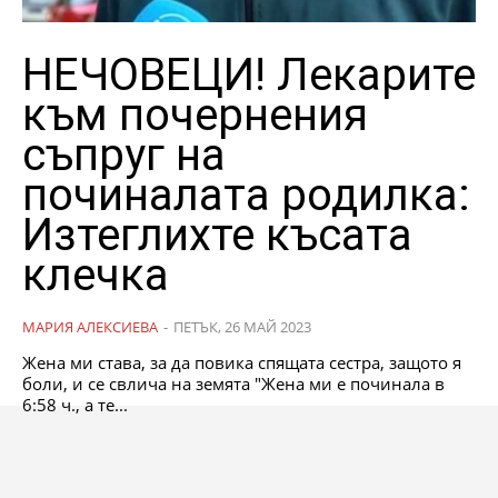
НЕЧОВЕЦИ! Лекарите
към почернения
съпруг на
починалата родилка:
Изтеглихте късата
клечка
МАРИЯ АЛЕКСИЕВА
-
ПЕТЪК, 26 МАЙ 2023
Жена ми става, за да повика спящата сестра, защото я
боли, и се свлича на земята "Жена ми е починала в
6:58 ч., а те...