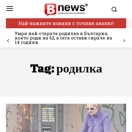
Най-важните новини с точния анализ!
Умря най-старата родилка в България,
която роди на 62, а сега остави сираче на
14 години
Tag:
родилка