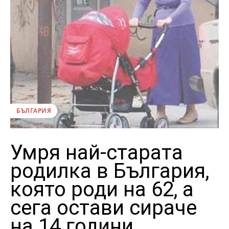
БЪЛГАРИЯ
Умря най-старата
родилка в България,
която роди на 62, а
сега остави сираче
на 14 години