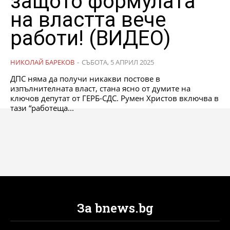
защото формулата
на властта вече
работи! (ВИДЕО)
НИКОЛАЙ БАРЕКОВ
-
СЪБОТА, 5 АПРИЛ 2025
ДПС няма да получи никакви постове в
изпълнителната власт, стана ясно от думите на
ключов депутат от ГЕРБ-СДС. Румен Христов включва в
тази “работеща...
За bnews.bg