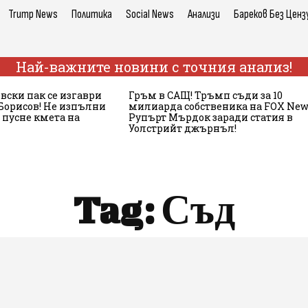
Trump News
Политика
Social News
Анализи
Бареков Без Ценз
Най-важните новини с точния анализ!
вски пак се изгаври
Гръм в САЩ! Тръмп съди за 10
 Борисов! Не изпълни
милиарда собственика на FOX New
 пусне кмета на
Рупърт Мърдок заради статия в
Уолстрийт джърнъл!
Tag:
Съд