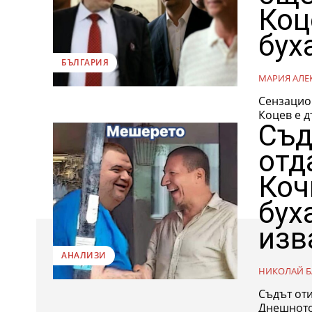
Коц
бух
БЪЛГАРИЯ
МАРИЯ АЛЕ
Сензацион
Коцев е д
Съд
отд
Коч
бух
изв
АНАЛИЗИ
НИКОЛАЙ Б
Съдът от
Днешното