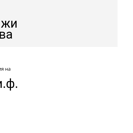
лжи
ва
ия на
.ф.