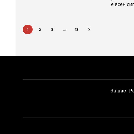
е ясен сиг
1
2
3
...
13
За нас
Р