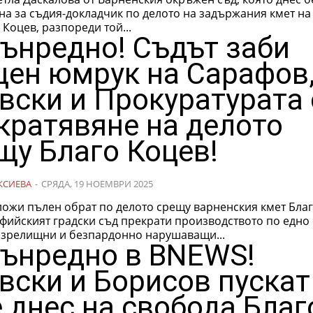
на за съдия-докладчик по делото на задържания кмет на
Коцев, разпореди той...
ънредно! Съдът заби
ен юмрук на Сарафов
вски и Прокуратурата 
кратявяне на делото
щу Благо Коцев!
КСИЕВА
-
СРЯДА, 19 НОЕМВРИ 2025
ложи пълен обрат по делото срещу варненския кмет Бла
фийският градски съд прекрати производството по едно 
 зрелищни и безпардонно нарушаващи...
ънредно в BNEWS!
вски и Борисов пускат
 днес на свобода Благ