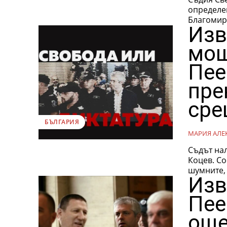
определе
Благомир 
Изв
мощ
Пее
пре
сре
БЪЛГАРИЯ
МАРИЯ АЛЕ
Съдът на
Коцев. Со
шумните,
Изв
Пее
още