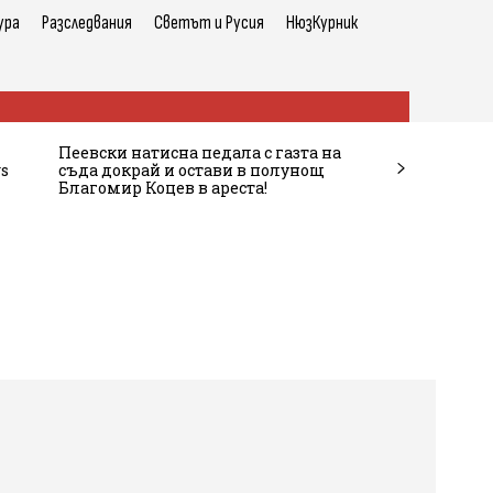
ура
Разследвания
Светът и Русия
НюзКурник
Пеевски натисна педала с газта на
s
съда докрай и остави в полунощ
Благомир Коцев в ареста!