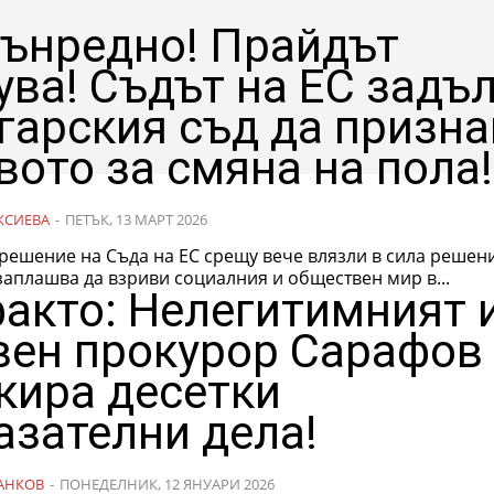
ънредно! Прайдът
ува! Съдът на ЕС задъ
гарския съд да призна
вото за смяна на пола!
КСИЕВА
-
ПЕТЪК, 13 МАРТ 2026
решение на Съда на ЕС срещу вече влязли в сила решен
заплашва да взриви социалния и обществен мир в...
акто: Нелегитимният и
вен прокурор Сарафов
кира десетки
азателни дела!
АНКОВ
-
ПОНЕДЕЛНИК, 12 ЯНУАРИ 2026