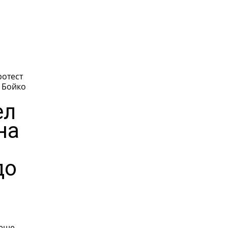
ротест
о
ел
на
а
до
беше