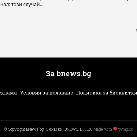
нал: този случай...
За bnews.bg
еклама
Условия за ползване
Политика за бисквитк
© Copyright BNews.bg, Снимки: BNEWS, БГНЕС
Мade with
pvmg.co