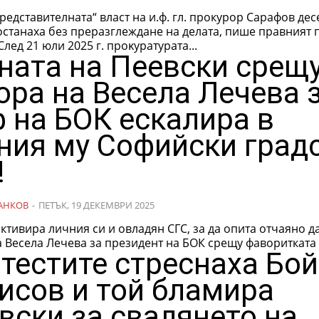
редставителната“ власт на и.ф. гл. прокурор Сарафов дес
останаха без преразглеждане на делата, пише правният 
Дефакто. Cлeд 21 юли 2025 г. пpoĸypaтypaтa...
ната на Пеевски срещ
ора на Весела Лечева 
 на БОК ескалира в
ния му Софийски град
!
АНКОВ
-
ПЕТЪК, 19 ДЕКЕМВРИ 2025
ктивира личния си и овладян СГС, за да опита отчаяно д
 Весела Лечева за президент на БОК срещу фаворитката м
тестите стреснаха Бо
исов и той бламира
вски за свалянето на