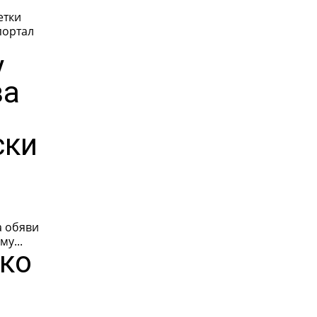
етки
портал
у
за
ски
а обяви
у...
йко