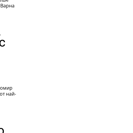
 Варна
,
с
гомир
от най-
о