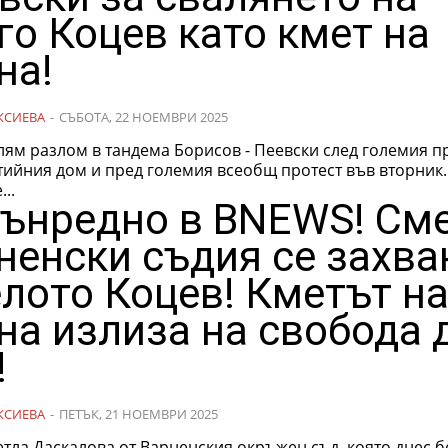
го Коцев като кмет на
на!
КСИЕВА
-
СЪБОТА, 22 НОЕМВРИ 2025
ям разлом в тандема Борисов - Пеевски след големия п
ийния дом и пред големия всеобщ протест във вторник. Бойк
..
ънредно в BNEWS! См
ненски съдия се захва
елото Коцев! Кметът н
на излиза на свобода 
!
КСИЕВА
-
ПЕТЪК, 21 НОЕМВРИ 2025
тла Даскалова от Варненския окръжен съд, която днес 