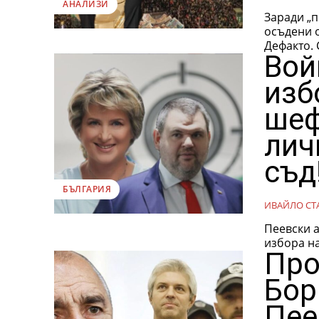
АНАЛИЗИ
Заради „п
осъдени 
Вой
изб
шеф
лич
съд
БЪЛГАРИЯ
ИВАЙЛО СТ
Пеевски а
избора на
Про
Бор
Пее