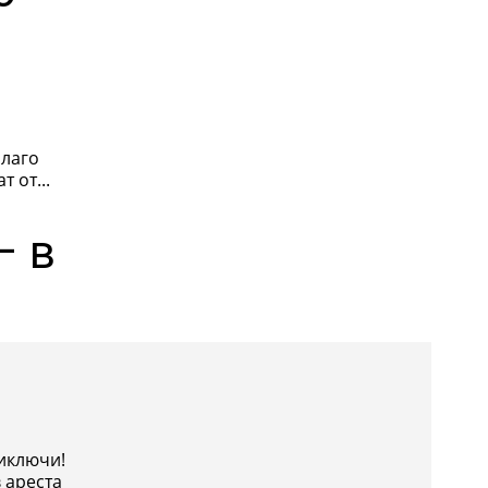
Благо
 от...
– в
иключи!
 ареста