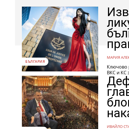
Изв
лик
бъл
пра
МАРИЯ АЛЕ
БЪЛГАРИЯ
Ключово 
ВКС и КС 
Деф
гла
бло
нак
ИВАЙЛО СТ