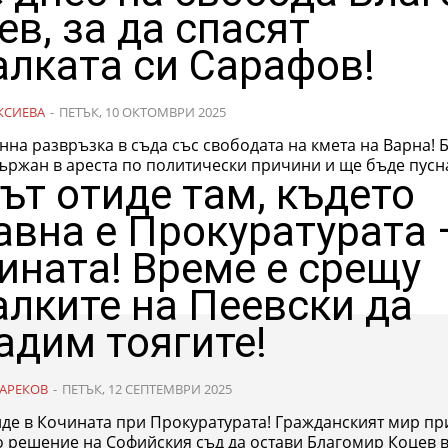
ев, за да спасят
алката си Сарафов!
КСИЕВА
-
ПЕТЪК, 10 ОКТОМВРИ 2025
на развръзка в съда със свободата на кмета на Варна! 
ържан в ареста по политически причини и ще бъде пуснат
ът отиде там, където
авна е Прокуратурата 
ината! Време е срещу
алките на Пеевски да
адим тоягите!
АРЕКОВ
-
ПЕТЪК, 12 СЕПТЕМВРИ 2025
иде в Кочината при Прокуратурата! Гражданският мир пр
 решение на Софийския съд да остави Благомир Коцев в