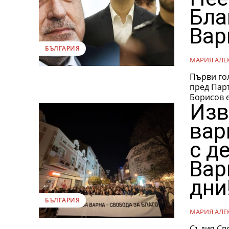
Бла
Вар
БЪЛГАРИЯ
МАРИЯ АЛЕ
Първи гол
пред Парт
Борисов е.
Изв
вар
с д
Вар
дни
БЪЛГАРИЯ
МАРИЯ АЛЕ
Съдия Све