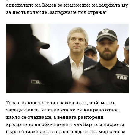
адвокатите на Коцев за изменение на мярката му
за неотклонение „задържане под стража“.
Това е изключително важен знак, най-малко
заради факта, че съдията не си направо отвод,
както се очакваше, а веднага разпореди
връщането на обвиняемия във Варна и насрочи
бързо близка дата за разглеждане на мярката за