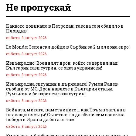
Не пропускай
Каквото повикало в Петрохан, такова се и обадило в
Пловдив!
събота, 8 август 2026
Le Monde: Зеленски дойде в Сърбия за 2 милиона евро!
събота, 8 август 2026
Извънредно! Военният дрон, който се взриви над
България тази сутрин, се оказа украински!
събота, 8 август 2026
Извънредна ситуация в държавата! Румен Радев
съобщи от МС: Дрон навлезе в България откъм
Румъния и бе взривен тази сутрин!
събота, 8 август 2026
Войната, митата, паметниците … как Тръмп затъна в
плаващи пясъци! Съветват го да обяви символична
победа в Иран и да бяга от там
събота, 8 август 2026
Емануела и Карбовски скочиха с позиция в защита на