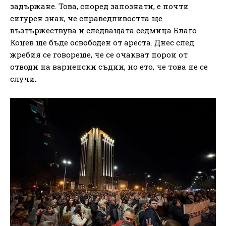
задържане. Това, според запознати, е почти
сигурен знак, че справедливостта ще
възтържествува и следващата седмица Благо
Коцев ще бъде освободен от ареста. Днес след
жребия се говореше, че се очакват порои от
отводи на варненски съдии, но ето, че това не се
случи.