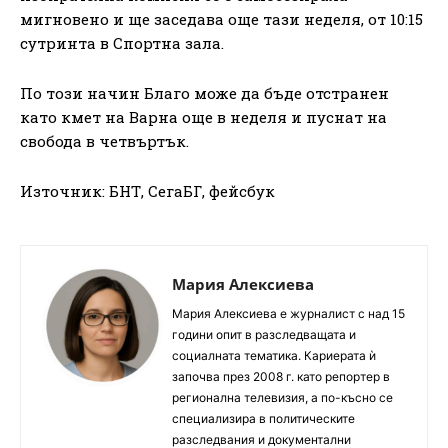
мигновено и ще заседава още тази неделя, от 10:15
сутринта в Спортна зала.
По този начин Благо може да бъде отстранен
като кмет на Варна още в неделя и пуснат на
свобода в четвъртък.
Източник: БНТ, СегаБГ, фейсбук
Мария Алексиева
Мария Алексиева е журналист с над 15
години опит в разследващата и
социалната тематика. Кариерата ѝ
започва през 2008 г. като репортер в
регионална телевизия, а по-късно се
специализира в политическите
разследвания и документални