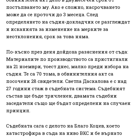
постъпването му. Ако е сложно, насрочването
може да се проточи до 3 месеца. След
определянето на съдия-докладчик се разглеждат
и исканията за изменение на мерките за
неотклонения, срок за това няма.
По-късно през деня дойдоха разяснения от съда:
Материалите по производството са пристигнали
на 21 ноември, тоест днес, малко преди избора на
съдия. Те са 70 тома, в обвинителния акт са
посочени 28 свидетели. Светла Даскалова е с над
27 години стаж в съдебната система. Съдебният
състав ще бъде тричленен, двамата съдебни
заседатели също ще бъдат определени на случаен
принцип.
Съдебната сага с делото на Благо Коцев, което
катастрофира в съда на ниво ВКС и бе върнато