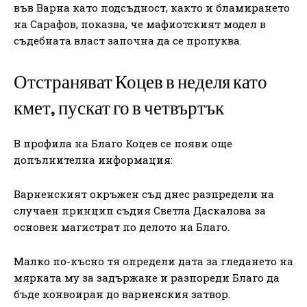
във Варна като подсъдност, както и бламирането
на Сарафов, показва, че мафиотският модел в
съдебната власт започна да се пропуква.
Отстраняват Коцев в неделя като
кмет, пускат го в четвъртък
В профила на Благо Коцев се появи още
допълнителна информация:
Варненският окръжен съд днес разпредели на
случаен принцип съдия Светла Даскалова за
основен магистрат по делото на Благо.
Малко по-късно тя определи дата за гледането на
мярката му за задържане и разпореди Благо да
бъде конвоиран до варненския затвор.