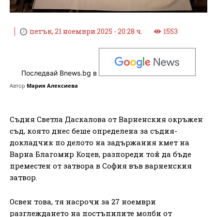
петък, 21 ноември 2025 - 20:28 ч.
1553
Последвай Bnews.bg в
Автор
Мария Алексиева
Съдия Светла Даскалова от Варненския окръжен
съд, която днес беше определена за съдия-
докладчик по делото на задържания кмет на
Варна Благомир Коцев, разпореди той да бъде
преместен от затвора в София във варненския
затвор.
Освен това, тя насрочи за 27 ноември
разглеждането на постъпилите молби от