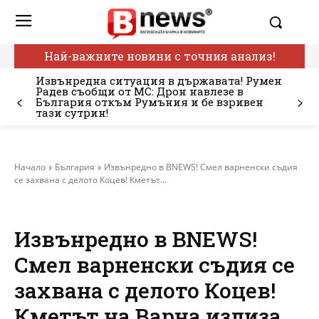
Най-важните новини с точния анализ!
Извънредна ситуация в държавата! Румен
Радев съобщи от МС: Дрон навлезе в
България откъм Румъния и бе взривен
тази сутрин!
Начало
България
Извънредно в BNEWS! Смел варненски съдия
се захвана с делото Коцев! Кметът...
Извънредно в BNEWS!
Смел варненски съдия се
захвана с делото Коцев!
Кметът на Варна излиза