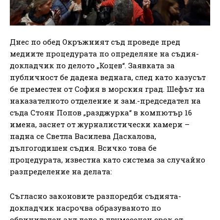
Днес по обед Окръжният съд проведе пред
медиите процедурата по определяне на съдия-
докладчик по делото „Коцев“. Заявката за
публичност бе дадена веднага, след като казусът
бе преместен от София в морския град. Шефът на
наказателното отделение и зам.-председател на
съда Стоян Попов „разджурка“ в компютър 16
имена, заснет от журналистически камери –
падна се Светла Василева Даскалова,
дългогодишен съдия. Всичко това бе
процедурата, известна като система за случайно
разпределение на делата:
Съгласно законовите разпоредби съдията-
докладчик насрочва образуваното по
обвинителен акт дело в двумесечен срок от