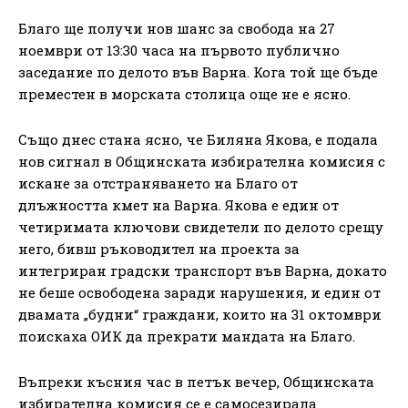
Благо ще получи нов шанс за свобода на 27
ноември от 13:30 часа на първото публично
заседание по делото във Варна. Кога той ще бъде
преместен в морската столица още не е ясно.
Също днес стана ясно, че Биляна Якова, е подала
нов сигнал в Общинската избирателна комисия с
искане за отстраняването на Благо от
длъжността кмет на Варна. Якова е един от
четиримата ключови свидетели по делото срещу
него, бивш ръководител на проекта за
интегриран градски транспорт във Варна, докато
не беше освободена заради нарушения, и един от
двамата „будни“ граждани, които на 31 октомври
поискаха ОИК да прекрати мандата на Благо.
Въпреки късния час в петък вечер, Общинската
избирателна комисия се е самосезирала