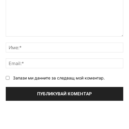
Коментар:
Им
Ema
Запази ми данните за следващ мой коментар.