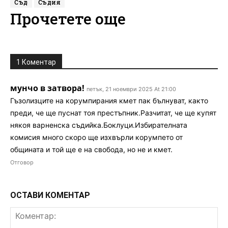
Съд
Съдия
Прочетете още
1 Коментар
мунчо в затвора!
петък, 21 ноември 2025 At 21:00
Гъзолизците на корумпирания кмет пак бълнуват, както
преди, че ще пуснат тоя престъпник.Разчитат, че ще купят
някоя варненска съдийка.Боклуци.Избирателната
комисия много скоро ще изхвърли корумпето от
общината и той ще е на свобода, но не и кмет.
Отговор
ОСТАВИ КОМЕНТАР