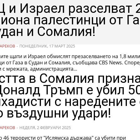
 и Израел разселват 
иона палестинци от Г
удан и Сомалия!
АРЕКОВ
-
ПОНЕДЕЛНИК, 17 МАРТ 2025
ите щати и Израел обмислят презаселването на 1,8 мил
от Газа в Судан и Сомалия, съобщава CBS News. Според хора,
 с мрежата, администрацията...
стта в Сомалия призна
Доналд Тръмп е убил 5
хадисти с наредените 
о въздушни удари!
АРЕКОВ
-
НЕДЕЛЯ, 2 ФЕВРУАРИ 2025
 46 терористи от "Ислямска държава" са убити при