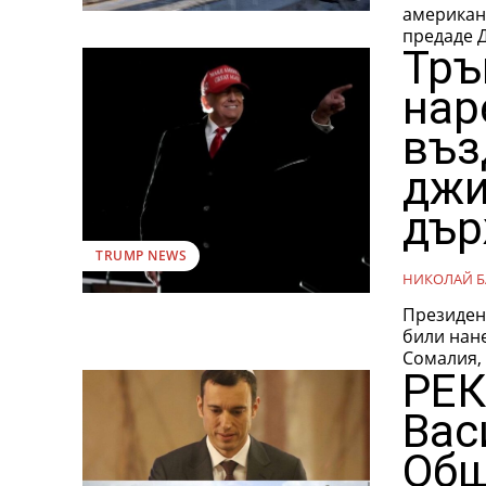
американ
предаде Д
Тръ
нар
въз
джи
дър
TRUMP NEWS
НИКОЛАЙ Б
Президен
били нан
РЕК
Вас
Общ