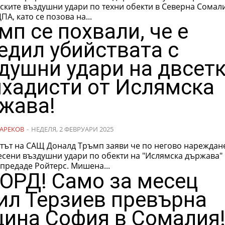
ските въздушни удари по техни обекти в Северна Сомали
ПА, като се позова на...
мп се похвали, че е
едил убийствата с
душни удари на двсет
хадисти от Ислямска
жава!
АРЕКОВ
-
НЕДЕЛЯ, 2 ФЕВРУАРИ 2025
тът на САЩ Доналд Тръмп заяви че по негово нареждане
есени въздушни удари по обекти на "Ислямска държава" 
Сомалия, предаде Ройтерс. Мишена...
ОРД! Само за месец
ил Терзиев превърна
ина София в Сомалия