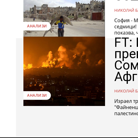
НИКОЛАЙ Б
София - М
седмици! "Един месец управление на кмета Терзиев-Бонев нагледно
АНАЛИЗИ
показва, 
FT:
пре
Сом
Афг
НИКОЛАЙ Б
АНАЛИЗИ
Израел тр
"Файненшъ
палестинс