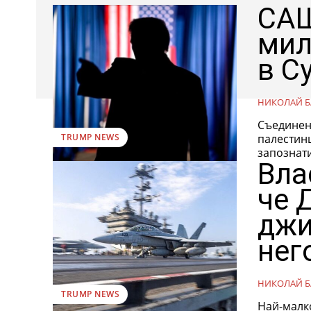
САЩ
мил
в С
НИКОЛАЙ Б
Съединен
палестинци 
TRUMP NEWS
запознати
Вла
че 
джи
нег
НИКОЛАЙ Б
TRUMP NEWS
Най-малко