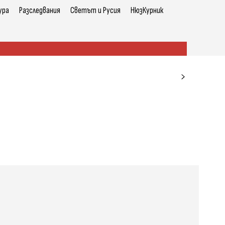
ура
Разследвания
Светът и Русия
НюзКурник