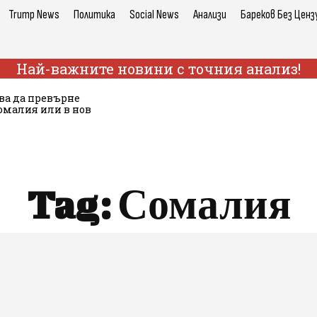
Trump News
Политика
Social News
Анализи
Бареков Без Ценз
Най-важните новини с точния анализ!
ува да превърне
Сомалия или в нов
Tag:
Сомалия