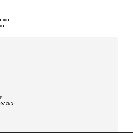
олко
в.
елско-