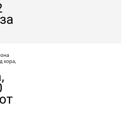
2
аза
иона
,
0
от