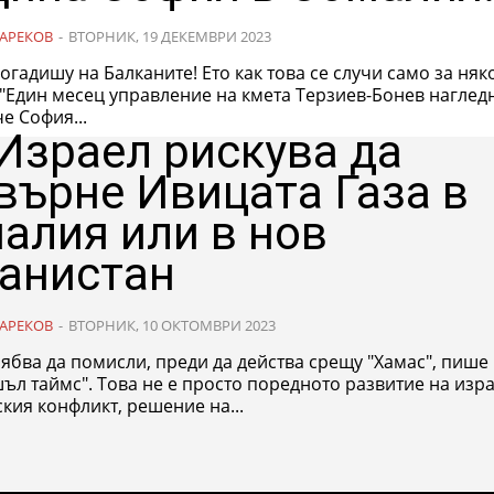
АРЕКОВ
-
ВТОРНИК, 19 ДЕКЕМВРИ 2023
огадишу на Балканите! Ето как това се случи само за няк
че София...
 Израел рискува да
върне Ивицата Газа в
алия или в нов
анистан
АРЕКОВ
-
ВТОРНИК, 10 ОКТОМВРИ 2023
ябва да помисли, преди да действа срещу "Хамас", пише 
л таймс". Това не е просто поредното развитие на изра
кия конфликт, решение на...