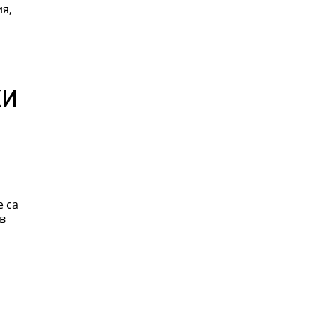
я,
ки
 са
в
!