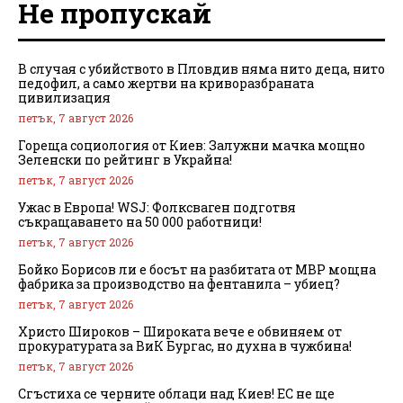
Не пропускай
В случая с убийството в Пловдив няма нито деца, нито
педофил, а само жертви на криворазбраната
цивилизация
петък, 7 август 2026
Гореща социология от Киев: Залужни мачка мощно
Зеленски по рейтинг в Украйна!
петък, 7 август 2026
Ужас в Европа! WSJ: Фолксваген подготвя
съкращаването на 50 000 работници!
петък, 7 август 2026
Бойко Борисов ли е босът на разбитата от МВР мощна
фабрика за производство на фентанила – убиец?
петък, 7 август 2026
Христо Широков – Широката вече е обвиняем от
прокуратурата за ВиК Бургас, но духна в чужбина!
петък, 7 август 2026
Сгъстиха се черните облаци над Киев! ЕС не ще