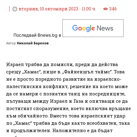
вторник, 10 октомври 2023 - 11:00 ч.
346
Последвай Bnews.bg в
Автор
Николай Бареков
Израел трябва да помисли, преди да действа
срещу „Хамас“, пише в. „Файненшъл таймс“. Това
не е просто поредното развитие на израелско-
палестинския конфликт, решение на което може
да се намери с познатия танц на посредниците,
пътуващи между Израел и Газа и опитващи се да
постигнат споразумение, което включва връщане
към обичайното. Вместо това израелският удар
по „Хамас“ трябва да бъде както всеобхватен, така
и продължителен. Наложително е да бъдат