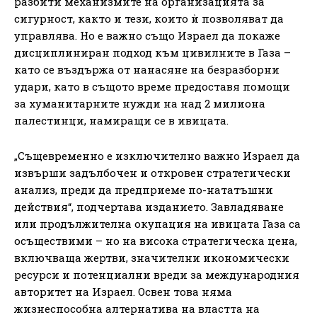
разбити механизмите на организацията за
сигурност, както и тези, които ѝ позволяват да
управлява. Но е важно също Израел да покаже
дисциплиниран подход към цивилните в Газа –
като се въздържа от нанасяне на безразборни
удари, като в същото време предоставя помощи
за хуманитарните нужди на над 2 милиона
палестинци, намиращи се в ивицата.
„Същевременно е изключително важно Израел да
извърши задълбочен и откровен стратегически
анализ, преди да предприеме по-нататъшни
действия“, подчертава изданието. Завладяване
или продължителна окупация на ивицата Газа са
осъществими – но на висока стратегическа цена,
включваща жертви, значителни икономически
ресурси и потенциални вреди за международния
авторитет на Израел. Освен това няма
жизнеспособна алтернатива на властта на