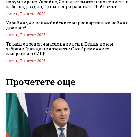
корумпирана Украйна, Западът смята положението и
за безнадеждно, Тръмп спря ракетите Пейтриът!
петък, 7 август 2026
Украйна учи колумбийските наркокартели на война с
дронове!
петък, 7 август 2026
Тръмп определи наследника си в Белия дом и
забрани “раждащия туризъм” на бременните
мигранти в САЩ!
петък, 7 август 2026
Прочетете още