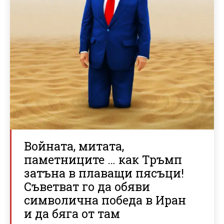
Войната, митата,
паметниците … как Тръмп
затъна в плаващи пясъци!
Съветват го да обяви
символична победа в Иран
и да бяга от там