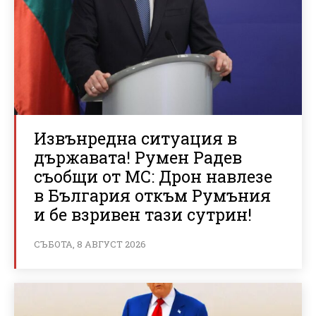
Извънредна ситуация в
държавата! Румен Радев
съобщи от МС: Дрон навлезе
в България откъм Румъния
и бе взривен тази сутрин!
СЪБОТА, 8 АВГУСТ 2026