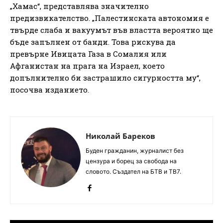
„Хамас“, представлява значително
предизвикателство. „Палестинската автономия е
твърде слаба и вакуумът във властта вероятно ще
бъде запълнен от банди. Това рискува да
превърне Ивицата Газа в Сомалия или
Афганистан на прага на Израел, което
допълнително би застрашило сигурността му“,
посочва изданието.
Николай Бареков
Буден гражданин, журналист без
цензура и борец за свобода на
словото. Създател на БТВ и ТВ7.