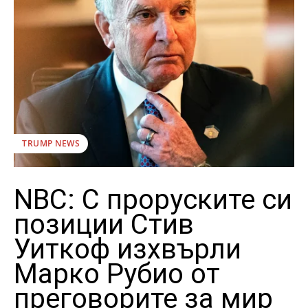
TRUMP NEWS
NBC: С проруските си
позиции Стив
Уиткоф изхвърли
Марко Рубио от
преговорите за мир