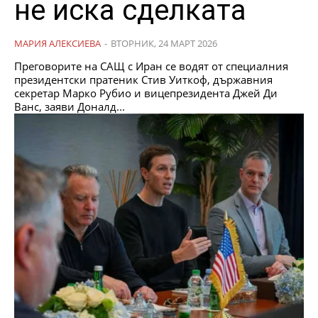
не иска сделката
МАРИЯ АЛЕКСИЕВА
-
ВТОРНИК, 24 МАРТ 2026
Преговорите на САЩ с Иран се водят от специалния
президентски пратеник Стив Уиткоф, държавния
секретар Марко Рубио и вицепрезидента Джей Ди
Ванс, заяви Доналд...