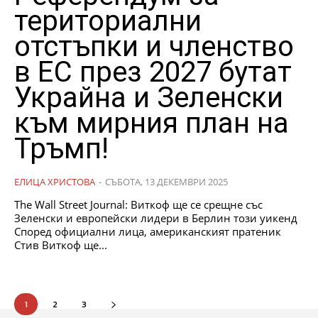
териториални
отстъпки и членство
в ЕС през 2027 бутат
Украйна и Зеленски
към мирния план на
Тръмп!
ЕЛИЦА ХРИСТОВА
-
СЪБОТА, 13 ДЕКЕМВРИ 2025
The Wall Street Journal: Виткоф ще се срещне със
Зеленски и европейски лидери в Берлин този уикенд
Според официални лица, американският пратеник
Стив Виткоф ще...
1
2
3