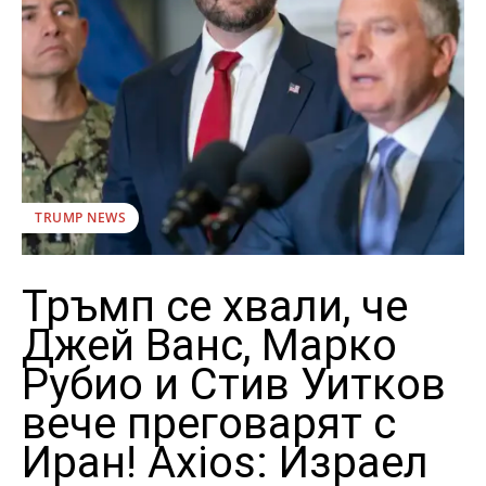
TRUMP NEWS
Тръмп се хвали, че
Джей Ванс, Марко
Рубио и Стив Уитков
вече преговарят с
Иран! Axios: Израел