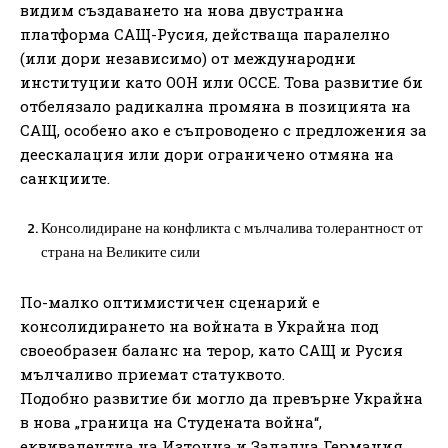
видим създаването на нова двустранна
платформа САЩ-Русия, действаща паралелно
(или дори независимо) от международни
институции като ООН или ОССЕ. Това развитие би
отбелязало радикална промяна в позицията на
САЩ, особено ако е съпроводено с предложения за
деескалация или дори ограничено отмяна на
санкциите.
Консолидиране на конфликта с мълчалива толерантност от
страна на Великите сили
По-малко оптимистичен сценарий е
консолидирането на войната в Украйна под
своеобразен баланс на терор, като САЩ и Русия
мълчаливо приемат статуквото.
Подобно развитие би могло да превърне Украйна
в нова „граница на Студената война“,
еквивалентна на Източна и Западна Германия