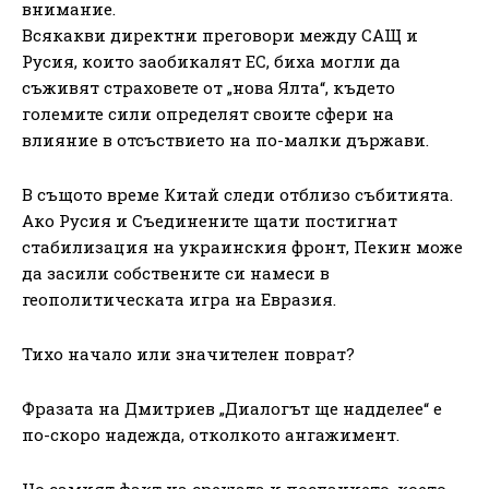
внимание.
Всякакви директни преговори между САЩ и
Русия, които заобикалят ЕС, биха могли да
съживят страховете от „нова Ялта“, където
големите сили определят своите сфери на
влияние в отсъствието на по-малки държави.
В същото време Китай следи отблизо събитията.
Ако Русия и Съединените щати постигнат
стабилизация на украинския фронт, Пекин може
да засили собствените си намеси в
геополитическата игра на Евразия.
Тихо начало или значителен поврат?
Фразата на Дмитриев „Диалогът ще надделее“ е
по-скоро надежда, отколкото ангажимент.
Но самият факт на срещата и посланието, което