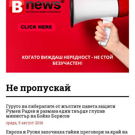
Не пропускай
Гуруто на либералите от жълтите павета защити
Румен Радев и размаза един твърде глупав
министър на Бойко Борисов
сряда, 5 август 2026
Европа и Русия започнаха тайни преговори за край на