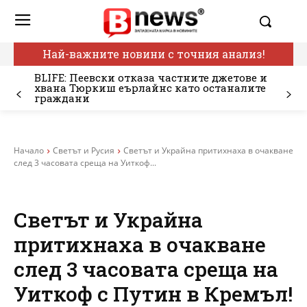
Най-важните новини с точния анализ!
BLIFE: Пеевски отказа частните джетове и
хвана Тюркиш еърлайнс като останалите
граждани
Начало
Светът и Русия
Светът и Украйна притихнаха в очакване
след 3 часовата среща на Уиткоф...
Светът и Украйна
притихнаха в очакване
след 3 часовата среща на
Уиткоф с Путин в Кремъл!