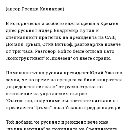
(автор Росица Калинова)
В историческа и особено важна среща в Кремъл
днес руският лидер Владимир Путин и
специалният пратеник на президента на САЩ
Доналд Тръмп, Стив Виткоф, разговаряха повече
от три часа. Разговор, който беше описан като
„конструктивен“ и „полезен“ от двете страни.
Помощникът на руския президент Юрий Ушаков
заяви, че по време на срещата са били изпратени
„определени сигнали“ от руска страна по
отношение на украинския въпрос.
“Съответно, получихме съответните сигнали от
президента Тръмп“, каза Ушаков пред репортери.
Той добави, че руският президент вече има
„пълна картина“ за позицията на Съединените