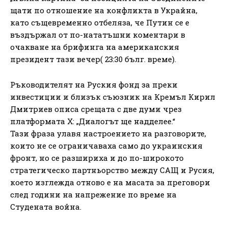
щати по отношение на конфликта в Украйна,
като същевременно отбеляза, че Путин се е
въздържал от по-нататъшни коментари в
очакване на брифинга на американския
президент тази вечер( 23:30 бълг. време).
Ръководителят на Руския фонд за преки
инвестиции и близък съюзник на Кремъл Кирил
Дмитриев описа срещата с две думи чрез
платформата X: „Диалогът ще надделее.“
Тази фраза улавя настроението на разговорите,
които не се ограничаваха само до украинския
фронт, но се разшириха и до по-широкото
стратегическо партньорство между САЩ и Русия,
което изглежда отново е на масата за преговори
след години на напрежение по време на
Студената война.