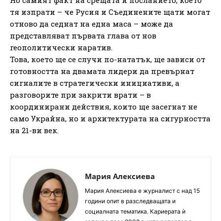
тя изпрати – че Русия и Съединените щати могат
отново да седнат на една маса – може да
представляват първата глава от нов
геополитически наратив.
Това, което ще се случи по-нататък, ще зависи от
готовността на двамата лидери да превърнат
сигналите в стратегически инициативи, а
разговорите при закрити врати – в
координирани действия, които ще засегнат не
само Украйна, но и архитектурата на сигурността
на 21-ви век.
Мария Алексиева
Мария Алексиева е журналист с над 15
години опит в разследващата и
социалната тематика. Кариерата ѝ