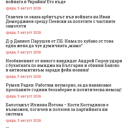
войната в Украйна! Ето къде
сряда, 5 август 2026
Главчев се оказа арбитърът във войната на Иван
Демерджиев срещу Пеевски за полетите с частните
самолети
сряда, 5 август 2026
Д-р Даниел Парушев от ПБ: Няма по хубаво от това
една жена да чуе думичката „мамо“
сряда, 5 август 2026
Необявеният от никого кандидат Андрей Гюров удари
с бухалката по имиджа на България и обвини Банско
в антисемитизъм заради фейк новина!
сряда, 5 август 2026
Румен Радев: Работим неуморно, за да наваксаме
проспаните години безхаберие и политическа немощ!
сряда, 5 август 2026
Балотажът Илияна Йотова – Костя Костадинов е
възможен, логичен и полезен за партийната ни
система
сряда, 5 август 2026