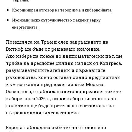
Координиран отговор на тероризма и кибервойната;
Икономическо сътрудничество с акцент върху
енергетиката.
Позицията на Тръмп след завръщането на
Виткоф ще бъде от решаващо значение.
Ако избере да поеме по дипломатически път, ще
трябва да преодолее силния натиск от Конгреса,
разузнавателните агенции и държавните
ръководства, които остават силно предпазливи
към всякакви предложения към Москва.
Освен това, с наближаването на президентските
избори през 2026 г., всеки избор във външната
политика ще бъде претеглен в светлината на
вътрешнополитическата цена.
Европа наблюдава събитията с повишено