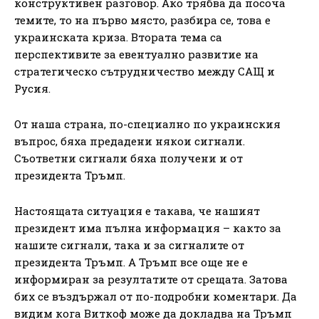
конструктивен разговор. Ако трябва да посоча
темите, то на първо място, разбира се, това е
украинската криза. Втората тема са
перспективите за евентуално развитие на
стратегическо сътрудничество между САЩ и
Русия.
От наша страна, по-специално по украинския
въпрос, бяха предадени някои сигнали.
Съответни сигнали бяха получени и от
президента Тръмп.
Настоящата ситуация е такава, че нашият
президент има пълна информация – както за
нашите сигнали, така и за сигналите от
президента Тръмп. А Тръмп все още не е
информиран за резултатите от срещата. Затова
бих се въздържал от по-подробни коментари. Да
видим кога Виткоф може да докладва на Тръмп