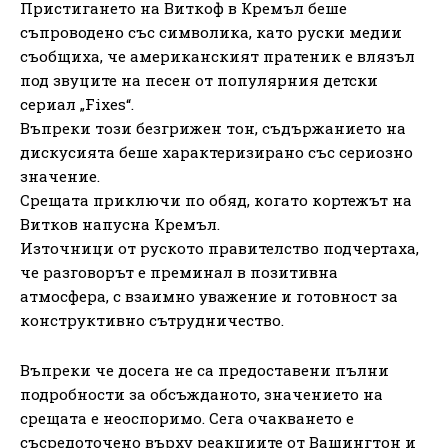
Пристигането на Виткоф в Кремъл беше
съпроводено със символика, като руски медии
съобщиха, че американският пратеник е влязъл
под звуците на песен от популярния детски
сериал „Fixes“.
Въпреки този безгрижен тон, съдържанието на
дискусията беше характеризирано със сериозно
значение.
Срещата приключи по обяд, когато кортежът на
Витков напусна Кремъл.
Източници от руското правителство подчертаха,
че разговорът е преминал в позитивна
атмосфера, с взаимно уважение и готовност за
конструктивно сътрудничество.
Въпреки че досега не са предоставени пълни
подробности за обсъжданото, значението на
срещата е неоспоримо. Сега очакването е
съсредоточено върху реакциите от Вашингтон и