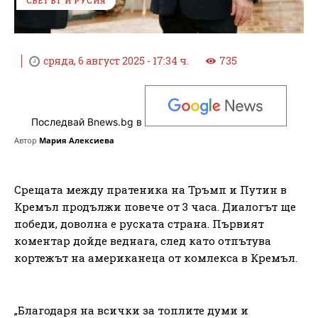
СВЕТЪТ И РУСИЯ
сряда, 6 август 2025 - 17:34 ч.
735
Последвай Bnews.bg в
Автор
Мария Алексиева
Срещата между пратеника на Тръмп и Путин в
Кремъл продължи повече от 3 часа. Диалогът ще
победи, доволна е руската страна. Първият
коментар дойде веднага, след като отпътува
кортежът на американеца от комлекса в Кремъл.
„Благодаря на всички за топлите думи и