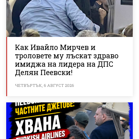
Как Ивайло Мирчев и
троловете му лъскат здраво
имиджа на лидера на ДПС
Делян Пеевски!
ЧЕТВЪРТЪК, 6 АВГУСТ 2026