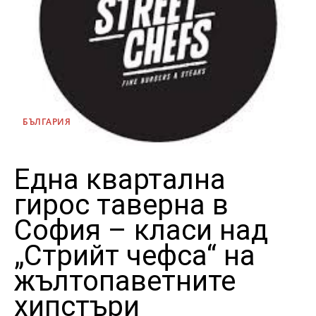
БЪЛГАРИЯ
Една квартална
гирос таверна в
София – класи над
„Стрийт чефса“ на
жълтопаветните
хипстъри