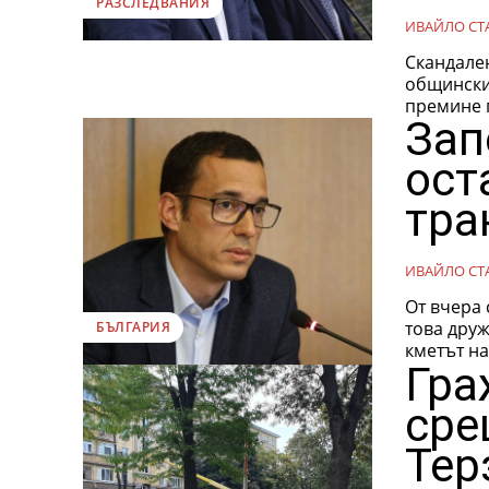
РАЗСЛЕДВАНИЯ
ИВАЙЛО СТ
Скандале
общинските съветниц
премине п
Зап
ост
тра
ИВАЙЛО СТ
От вчера 
това друж
БЪЛГАРИЯ
кметът на
Гра
сре
Тер