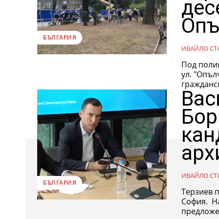
дес
Опъ
БЪЛГАРИЯ
ИВАЙЛО СТ
Под поли
ул. "Опъл
гражданск
Вас
Бор
кан
арх
ИВАЙЛО СТ
БЪЛГАРИЯ
Терзиев п
София. На брифинг столичният кмет Васил Терзиев коментира
предложен