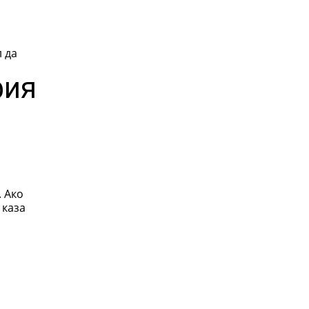
фия
. Ако
 каза