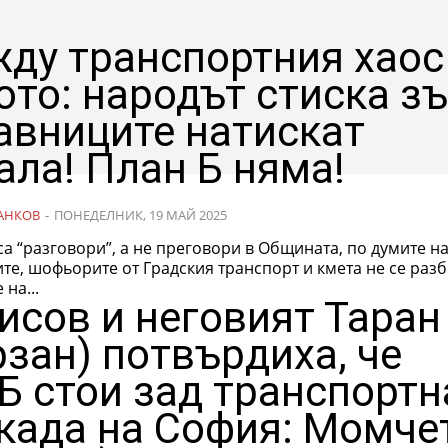
ду транспортния хаос
ото: народът стиска зъ
авниците натискат
ала! План Б няма!
АНКОВ
-
ПОНЕДЕЛНИК, 19 МАЙ 2025
са “разговори”, а не преговори в Общината, по думите н
те, шофьорите от Градския транспорт и кмета не се разб
на...
исов и неговият Таран
рзан) потвърдиха, че
Б стои зад транспортн
када на София: Момче