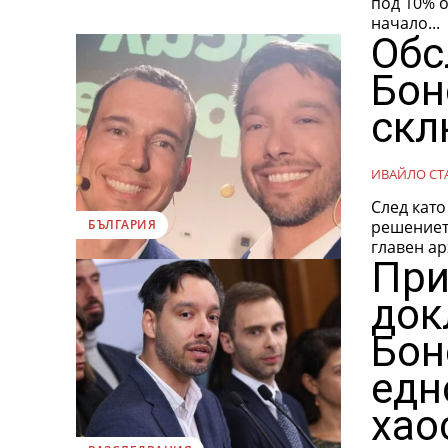
под 10% о
начало...
Обс
Бон
скл
ИВАЙЛО СТ
След като
решениет
БЪЛГАРИЯ
главен ар
При
док
Бон
едн
хао