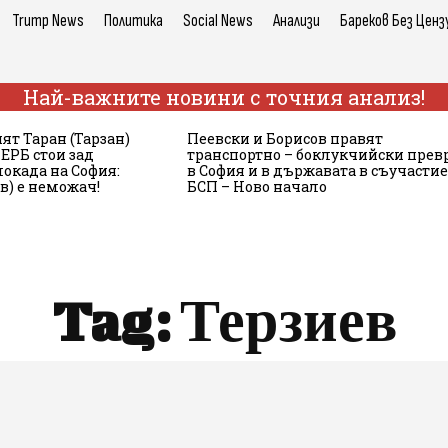
Trump News
Политика
Social News
Анализи
Бареков Без Ценз
Най-важните новини с точния анализ!
ят Таран (Тарзан)
Пеевски и Борисов правят
ЕРБ стои зад
транспортно – боклукчийски прев
локада на София:
в София и в държавата в съучастие
в) е неможач!
БСП – Ново начало
Tag:
Терзиев