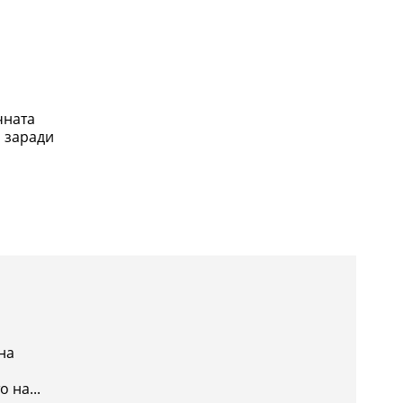
чната
и заради
на
 на...