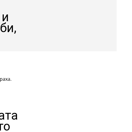
 и
би,
а
раха.
ата
то