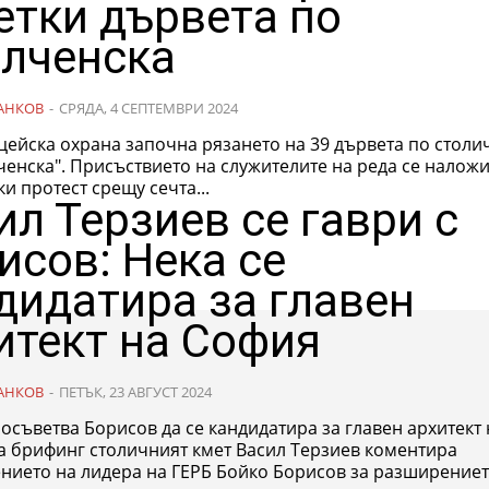
етки дървета по
лченска
АНКОВ
-
СРЯДА, 4 СЕПТЕМВРИ 2024
цейска охрана започна рязането на 39 дървета по столи
ченска". Присъствието на служителите на реда се налож
и протест срещу сечта...
ил Терзиев се гаври с
исов: Нека се
дидатира за главен
итект на София
АНКОВ
-
ПЕТЪК, 23 АВГУСТ 2024
осъветва Борисов да се кандидатира за главен архитект 
ието на лидера на ГЕРБ Бойко Борисов за разширението