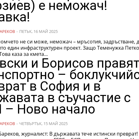
рзиев) е неможач!
авка!
АРЕКОВ
-
ПЕТЪК, 16 МАЙ 2025
омчето не си може, неможач – мръсотия, задръстване, 
ито един инфраструктурен проект. Защо Теменужка Петко
Това каза за кмета...
вски и Борисов правя
нспортно – боклукчий
врат в София и в
жавата в съучастие с
 – Ново начало
АРЕКОВ
-
ЧЕТВЪРТЪК, 15 МАЙ 2025
лист: В държавата тече истински преврат! С общо