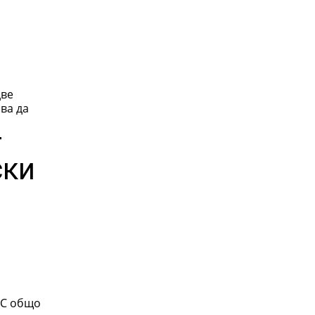
две
ва да
т
ски