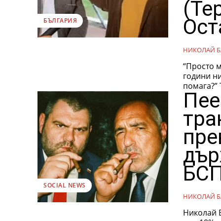
(Те
Ост
БЪЛГАРИЯ
НИКОЛАЙ Б
“Просто м
години н
помага?” 
Пее
тра
пре
дър
БСП
SOCIAL NEWS
НИКОЛАЙ Б
Николай Бареков, журна