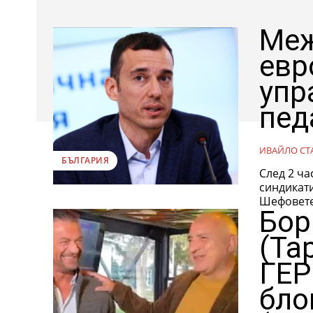
Меж
евр
упр
пед
ИВАЙЛО СТ
БЪЛГАРИЯ
След 2 ча
синдикати
Шефовете 
Бор
(Та
ГЕР
бло