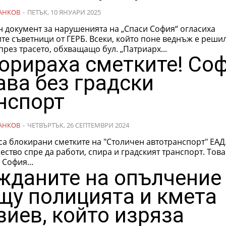
АНКОВ
-
ПЕТЪК, 10 ЯНУАРИ 2025
н документ за нарушенията на „Спаси София“ огласиха
и от ГЕРБ. Всеки, който поне веднъж е решил да
рез трасето, обхващащо бул. „Патриарх...
орираха сметките! Со
ава без градски
нспорт
АНКОВ
-
ЧЕТВЪРТЪК, 26 СЕПТЕМВРИ 2024
са блокирани сметките на "Столичен автотранспорт" ЕАД
ество спре да работи, спира и градският транспорт. Това
 София...
жданите на опълчение
щу полицията и кмета
зиев, който изряза