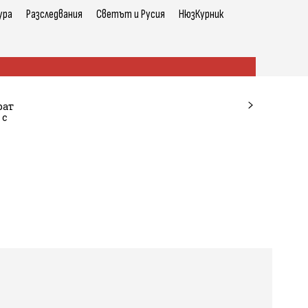
ура
Разследвания
Светът и Русия
НюзКурник
рат
 с