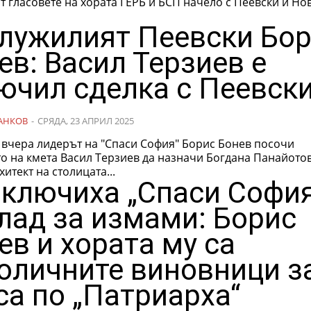
т гласовете на хората ГЕРБ и БСП начело с Пеевски и Но
лужилият Пеевски Бо
ев: Васил Терзиев е
ючил сделка с Пеевски
АНКОВ
-
СРЯДА, 23 АПРИЛ 2025
 вчера лидерът на "Спаси София" Борис Бонев посочи
о на кмета Васил Терзиев да назначи Богдана Панайотов
хитект на столицата...
ключиха „Спаси София
лад за измами: Борис
ев и хората му са
оличните виновници з
са по „Патриарха“