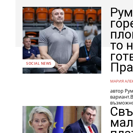
Рум
гор
пло
то 
гот
Пра
SOCIAL NEWS
МАРИЯ АЛЕ
автор Румяна Чен
вариант.В
възможнос
Свъ
мал