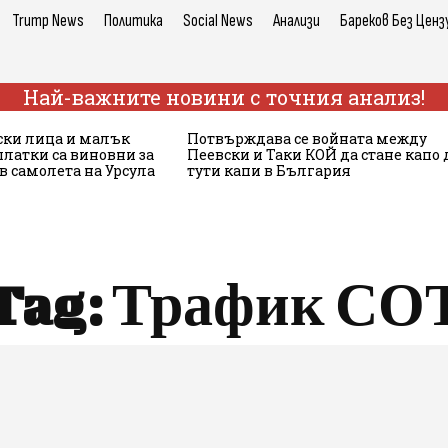
Trump News
Политика
Social News
Анализи
Бареков Без Ценз
Най-важните новини с точния анализ!
ски лица и малък
Потвърждава се войната между
платки са виновни за
Пеевски и Таки КОЙ да стане капо 
в самолета на Урсула
тути капи в България
Tag:
Трафик СО