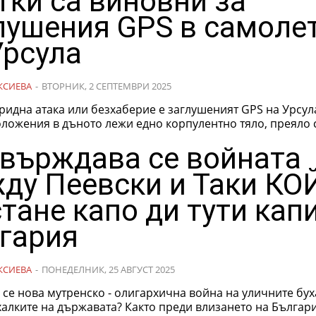
тки са виновни за
лушения GPS в самоле
Урсула
КСИЕВА
-
ВТОРНИК, 2 СЕПТЕМВРИ 2025
ридна атака или безхаберие е заглушеният GPS на Урсул
ложения в дъното лежи едно корпулентно тяло, преяло с
върждава се войната
ду Пеевски и Таки КО
стане капо ди тути капи
гария
КСИЕВА
-
ПОНЕДЕЛНИК, 25 АВГУСТ 2025
 се нова мутренско - олигархична война на уличните бу
алките на държавата? Както преди влизането на Българи