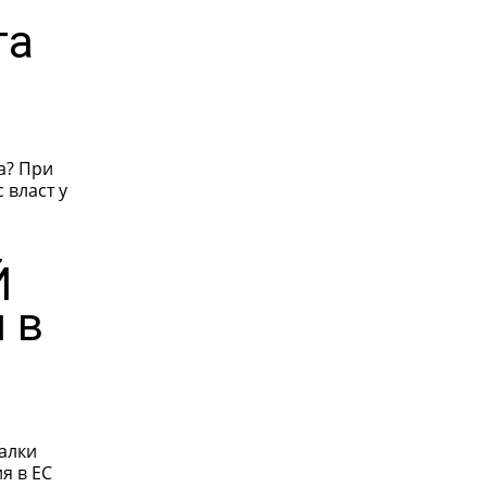
та
а? При
 власт у
Й
 в
халки
я в ЕС