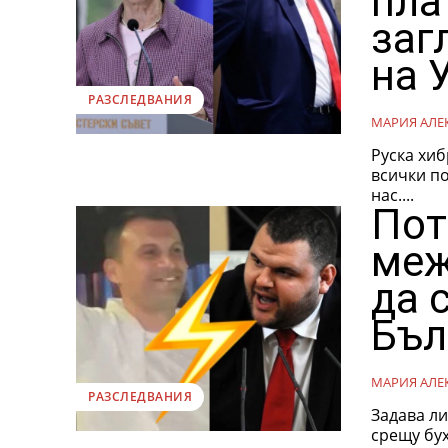
пла
заг
на 
РАЗСЛЕДВАНИЯ
МАРИЯ АЛЕ
Руска хиб
всички по
нас....
Пот
меж
да 
Бъл
МАРИЯ АЛЕ
РАЗСЛЕДВАНИЯ
Задава ли
срещу бух