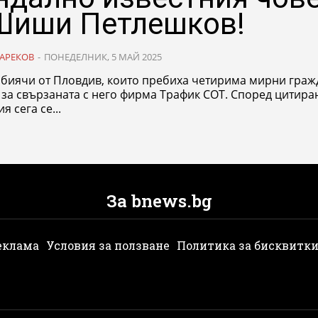
Шиши Петлешков!
АРЕКОВ
-
ПОНЕДЕЛНИК, 5 МАЙ 2025
- биячи от Пловдив, които пребиха четирима мирни граж
 за свързаната с него фирма Трафик СОТ. Според цитира
я сега се...
За bnews.bg
еклама
Условия за ползване
Политика за бисквитк