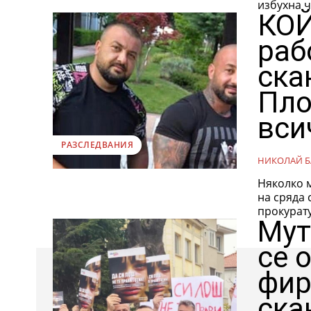
избухна ч
КОЙ
раб
ска
Пло
вси
РАЗСЛЕДВАНИЯ
НИКОЛАЙ Б
Няколко 
на сряда 
прокурату
Мут
се 
фир
ска