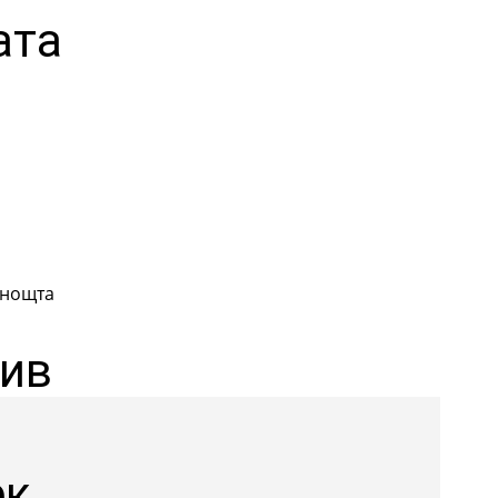
ата
 нощта
див
ек