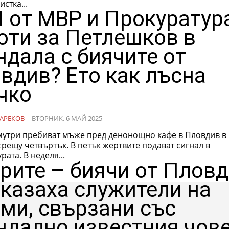
истка...
 от МВР и Прокуратур
оти за Петлешков в
ндала с биячите от
вдив? Ето как лъсна
чко
АРЕКОВ
-
ВТОРНИК, 6 МАЙ 2025
мутри пребиват мъже пред денонощно кафе в Пловдив в
срещу четвъртък. В петък жертвите подават сигнал в
рата. В неделя...
рите – биячи от Плов
оказаха служители на
ми, свързани със
ндално известния чов