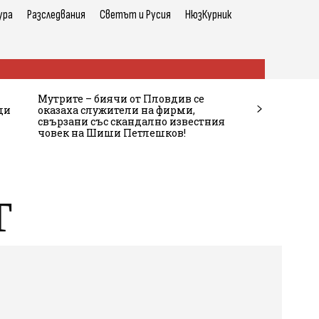
ура
Разследвания
Светът и Русия
НюзКурник
Мутрите – биячи от Пловдив се
ди
оказаха служители на фирми,
свързани със скандално известния
човек на Шиши Петлешков!
Т