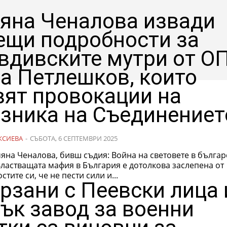
яна Ченалова извади
ещи подробности за
вдивските мутри от ОП
на Петлешков, които
вят провокации на
зника на Съединениет
КСИЕВА
-
СЪБОТА, 6 СЕПТЕМВРИ 2025
алова, бивш съдия: Война на световете в български
ластващата мафия в България е дотолкова заслепена от
тите си, че не пести сили и...
рзани с Пеевски лица 
ък завод за военни