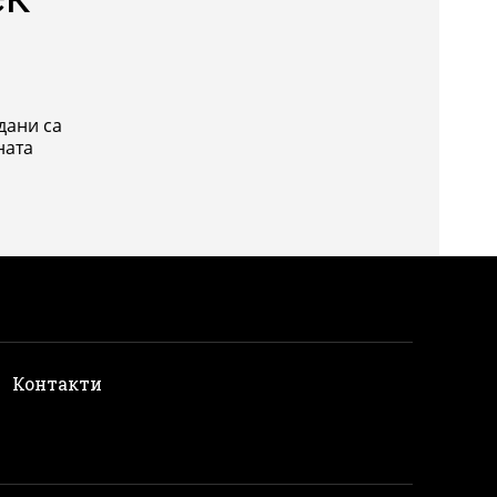
дани са
ната
и
Контакти