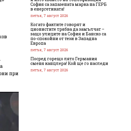
София са запазената марка на ГЕРБ
в енергетиката!
петък, 7 август 2026
Когато фактите говорят и
ционистите трябва да замълчат –
защо улиците на София и Банско са
ков
по-спокойни от тези в Западна
Европа
петък, 7 август 2026
.
Посред горещо лято Германия
сменя канцлера! Кой ще го наследи
а
петък, 7 август 2026
рни при