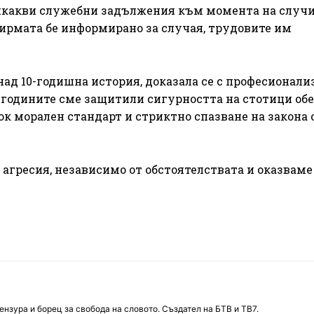
 никакви служебни задължения към момента на случ
фирмата бе информирано за случая, трудовите им
над 10-годишна история, доказала се с професионали
 годините сме защитили сигурността на стотици обе
к морален стандарт и стриктно спазване на закона 
агресия, независимо от обстоятелствата и оказваме
нзура и борец за свобода на словото. Създател на БТВ и ТВ7.