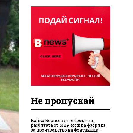
Не пропускай
Бойко Борисов ли е босът на
разбитата от МВР мощна фабрика
за производство на фентанила –