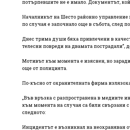
потърпевшите не е имало. Документът, койт
Началникът на Шесто районно управление в
по случая е започнало още в събота, след 
Днес трима души бяха привлечени в качест
телесни повреди на двамата пострадали”,
Мотивът към момента е изяснен, но заради
още от полицията.
По-късно от охранителната фирма излязоха
„Във връзка с разпространена в медиите и
към момента на случая са били свързани с
следното:
Инцидентът е възникнал на неохраняван от