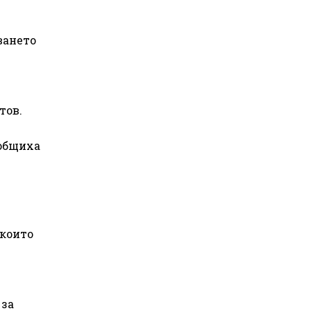
ването
тов.
ъобщиха
 които
 за