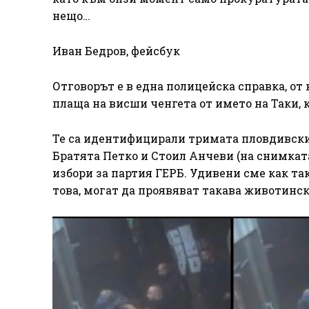
нещо…
Иван Бедров, фейсбук
Отговорът е в една полицейска справка, от
плаща на висши ченгета от името на Таки, 
Те са идентифицирали тримата пловдивски
Братята Петко и Стоил Анчеви (на снимкат
избори за партия ГЕРБ. Удивени сме как т
това, могат да проявяват такава животинск