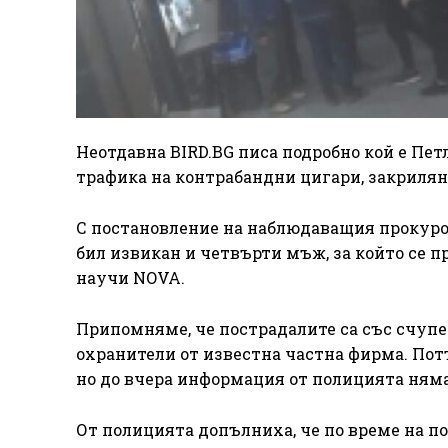
Неотдавна BIRD.BG писа подробно кой е Пет
трафика на контрабандни цигари, закрилян
С постановление на наблюдаващия прокурор
бил извикан и четвърти мъж, за който се пр
научи NOVA.
Припомняме, че пострадалите са със счупе
охранители от известна частна фирма. Пот
но до вчера информация от полицията ням
От полицията допълниха, че по време на поб