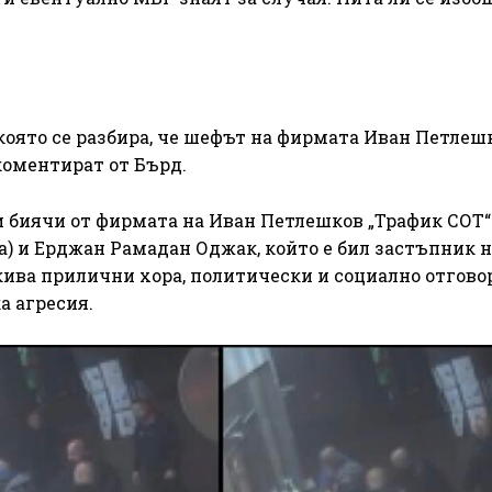
 която се разбира, че шефът на фирмата Иван Петлеш
коментират от Бърд.
 биячи от фирмата на Иван Петлешков „Трафик СОТ“
а) и Ерджан Рамадан Оджак, който е бил застъпник н
акива прилични хора, политически и социално отгово
а агресия.