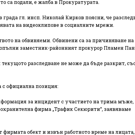
о са подали, е жалба в Прокуратурата.
 града гл. инсп. Николай Кирков поясни, че разслед
появата на видеоклипове в социалните мрежи.
вото на обвиняеми. Обвинени са за причиняване на
 допълни заместник-районният прокурор Пламен Пан
 текущото разследване не може да бъде разкрит, с
 с официална позиция:
нформация за инцидент с участието на трима мъже,
 охранителна фирма „Трафик Секюрити“, заявяваме
 фирмата обект и извън работното време на лицата,