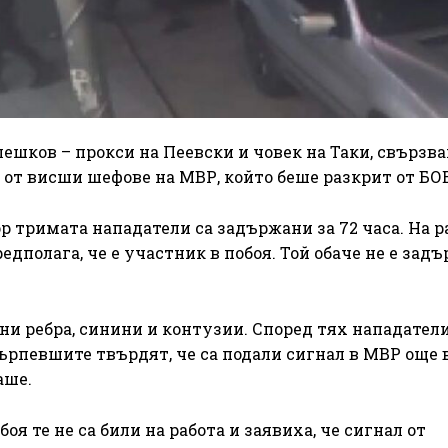
лешков – прокси на Пеевски и човек на Таки, свързва
 от висши шефове на МВР, който беше разкрит от БО
 тримата нападатели са задържани за 72 часа. На р
едполага, че е участник в побоя. Той обаче не е задъ
ни ребра, синини и контузии. Според тях нападатели
ърпевшите твърдят, че са подали сигнал в МВР още в
аше.
оя те не са били на работа и заявиха, че сигнал от