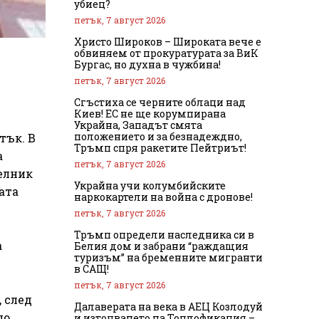
убиец?
петък, 7 август 2026
Христо Широков – Широката вече е
обвиняем от прокуратурата за ВиК
Бургас, но духна в чужбина!
петък, 7 август 2026
Сгъстиха се черните облаци над
Киев! ЕС не ще корумпирана
Украйна, Западът смята
положението и за безнадеждно,
тък. В
Тръмп спря ракетите Пейтриът!
а
петък, 7 август 2026
делник
Украйна учи колумбийските
ата
наркокартели на война с дронове!
петък, 7 август 2026
Тръмп определи наследника си в
а
Белия дом и забрани “раждащия
туризъм” на бременните мигранти
в САЩ!
петък, 7 август 2026
 след
Далаверата на века в АЕЦ Козлодуй
що
и източването на Топлофикация –