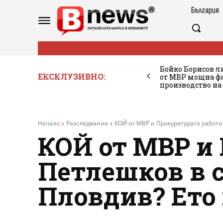
България
Бойко Борисов ли
ЕКСКЛУЗИВНО:
от МВР мощна фа
производство на
Начало
Разследвания
КОЙ от МВР и Прокуратурата работи 
КОЙ от МВР и 
Петлешков в с
Пловдив? Ето