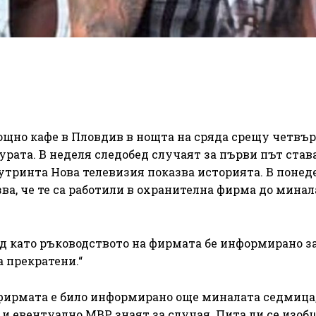
щно кафе в Пловдив в нощта на сряда срещу четвър
рата. В неделя следобед случаят за първи път став
сутринта Нова телевизия показва историята. В поне
ва, че те са работили в охранителна фирма до минал
ед като ръководството на фирмата бе информирано з
 прекратени.“
а фирмата е било информирано още миналата седмица,
и евентуално МВР знаят за случая. Пита ли се изоб