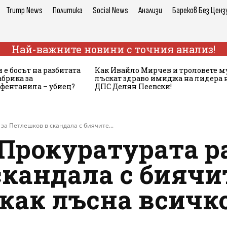
Trump News
Политика
Social News
Анализи
Бареков Без Ценз
Най-важните новини с точния анализ!
 е босът на разбитата
Как Ивайло Мирчев и троловете м
брика за
лъскат здраво имиджа на лидера 
 фентанила – убиец?
ДПС Делян Пеевски!
за Петлешков в скандала с биячите...
Прокуратурата р
кандала с биячи
 как лъсна всичк