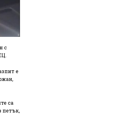
н с
ЕЦ.
азпит е
ржан,
те са
 петък,