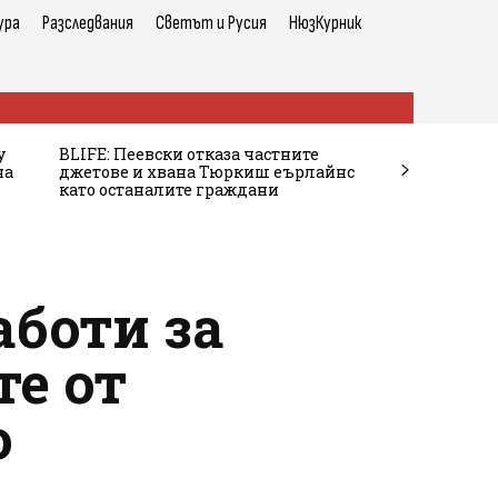
ура
Разследвания
Светът и Русия
НюзКурник
у
BLIFE: Пеевски отказа частните
на
джетове и хвана Тюркиш еърлайнс
като останалите граждани
аботи за
те от
о