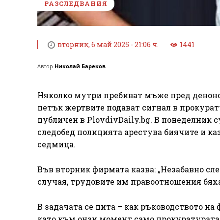
РАЗСЛЕДВАНИЯ
вторник, 6 май 2025 - 21:06 ч.
1441
Автор
Николай Бареков
Няколко мутри пребиват мъже пред деноно
петък жертвите подават сигнал в прокурату
публичен в PlovdivDaily.bg. В понеделник 
следобед полицията арестува биячите и каз
седмица.
Във вторник фирмата казва: „Незабавно сл
случая, трудовите им правоотношения бяха
В задачата се пита – как ръководството н
като към онзи момент само прокуратурата 