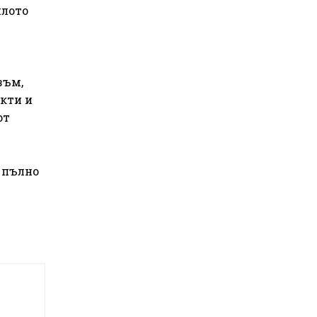
илото
зъм,
кти и
от
 пълно