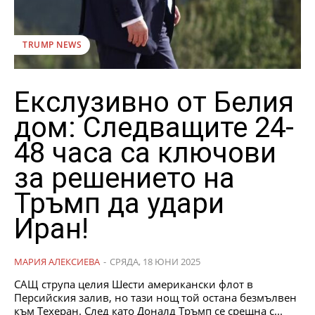
TRUMP NEWS
Екслузивно от Белия
дом: Следващите 24-
48 часа са ключови
за решението на
Тръмп да удари
Иран!
МАРИЯ АЛЕКСИЕВА
-
СРЯДА, 18 ЮНИ 2025
САЩ струпа целия Шести американски флот в
Персийския залив, но тази нощ той остана безмълвен
към Техеран. След като Доналд Тръмп се срещна с...