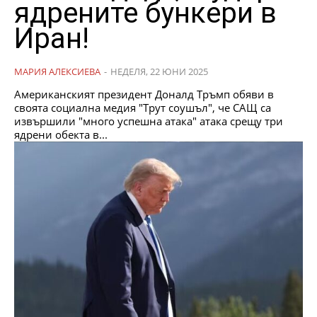
ядрените бункери в
Иран!
МАРИЯ АЛЕКСИЕВА
-
НЕДЕЛЯ, 22 ЮНИ 2025
Американският президент Доналд Тръмп обяви в
своята социална медия "Трут соушъл", че САЩ са
извършили "много успешна атака" атака срещу три
ядрени обекта в...