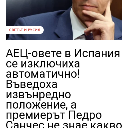
СВЕТЪТ И РУСИЯ
АЕЦ-овете в Испания
се изключиха
автоматично!
Въведоха
извънредно
положение, а
премиерът Педро
Санчес не знае какво