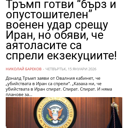
Тръмп готви “бърз и
опустошителен”
военен удар срещу
Иран, но обяви, че
аятоласите са
спрели екзекуциите!
НИКОЛАЙ БАРЕКОВ
-
ЧЕТВЪРТЪК, 15 ЯНУАРИ 2026
Доналд Тръмп заяви от Овалния кабинет, че
„убийствата в Иран са спрели“. „Казаха ни, че
убийствата в Иран спират. Спират. Спират. И няма
планове за...