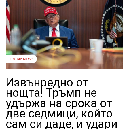
TRUMP NEWS
Извънредно от
нощта! Тръмп не
удържа на срока от
две седмици, който
сам си даде, и удари