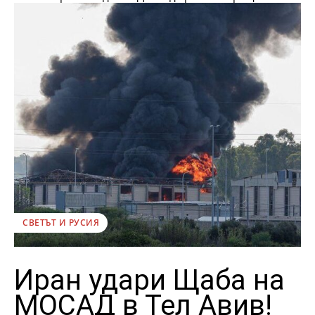
СВЕТЪТ И РУСИЯ
Иран удари Щаба на
МОСАД в Тел Авив!