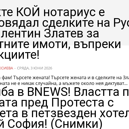
те КОЙ нотариус е
овядал сделките на Ру
алентин Златев за
тните имоти, въпреки
кциите!
КСИЕВА
-
СРЯДА, 3 ЮНИ 2026
фам! Търсете жената! Търсете жената и в сделките на Зл
ната не е никак случайна, а мъжете около нея диктуват...
ба в BNEWS! Властта 
ата пред Протеста с
ета в петзвезден хоте
й София! (Снимки)