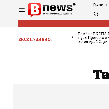
България
Бомба в BNEWS! 
пред Протеста с 
ЕКСКЛУЗИВНО:
хотел край София
Ta