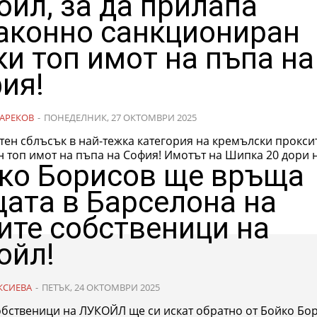
ойл, за да прилапа
аконно санкциониран
ки топ имот на пъпа на
ия!
АРЕКОВ
-
ПОНЕДЕЛНИК, 27 ОКТОМВРИ 2025
ен сблъсък в най-тежка категория на кремълски прокси
незаконен топ имот на пъпа на София! Имотът на Шипка 20 
ко Борисов ще връща
ата в Барселона на
ите собственици на
ойл!
КСИЕВА
-
ПЕТЪК, 24 ОКТОМВРИ 2025
обственици на ЛУКОЙЛ ще си искат обратно от Бойко Бо