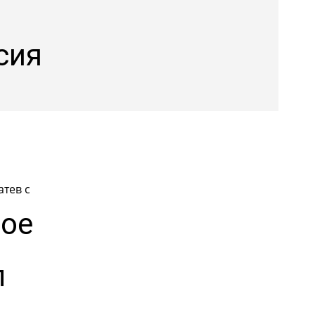
сия
атев с
пое
л