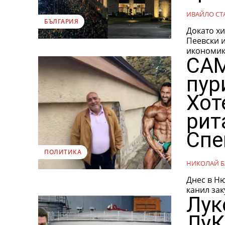
ИВАЙЛО СТ
БЪЛГАРИЯ
Докато хи
Пеевски и
икономика
САМ
пур
Хот
рит
Спе
ПОЛИТИКА
НИКОЛАЙ Б
Днес в Н
канил зак
Лук
ЛуК