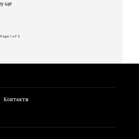
лу ще
Page 1 of 5
и
Контакти