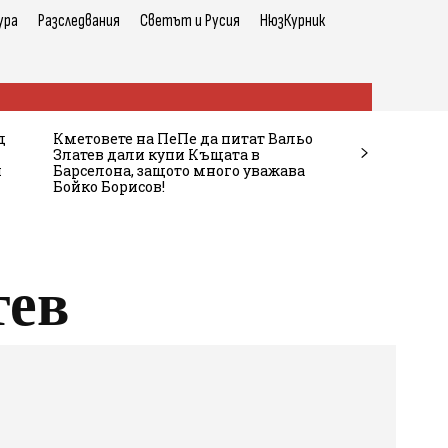
ура
Разследвания
Светът и Русия
НюзКурник
д
Кметовете на ПеПе да питат Вальо
Златев дали купи Къщата в
и
Барселона, защото много уважава
Бойко Борисов!
тев