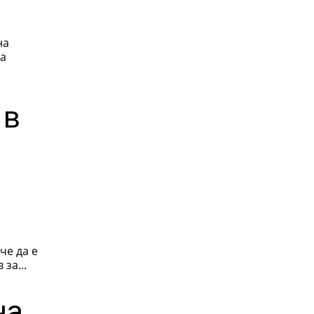
на
на
 в
че да е
за...
на