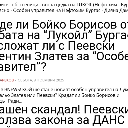
вите собственици - втора цедка на LUKOIL (Нефтохим - Бурга
м Бургас - Дияна Дамянова,
де ли Бойко Борисов о
бата на “Лукойл” Бурга
сложат ли с Пеевски
ентин Златев за “Особ
авител”?
АРЕКОВ
-
СЪБОТА, 8 НОЕМВРИ 2025
 в BNEWS! КОЙ ще стане новият особен управител на Лу
Вальо Златев или Пеевски? Крадат ли Бойко Борисов и
ът Ради...
ашен скандал! Пеевск
олзва закона за ДАНС