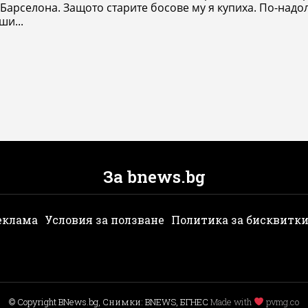
Барселона. Защото старите босове му я купиха. По-надо
ши...
За bnews.bg
еклама
Условия за ползване
Политика за бисквитк
© Copyright BNews.bg, Снимки: BNEWS, БГНЕС
Мade with
pvmg.co