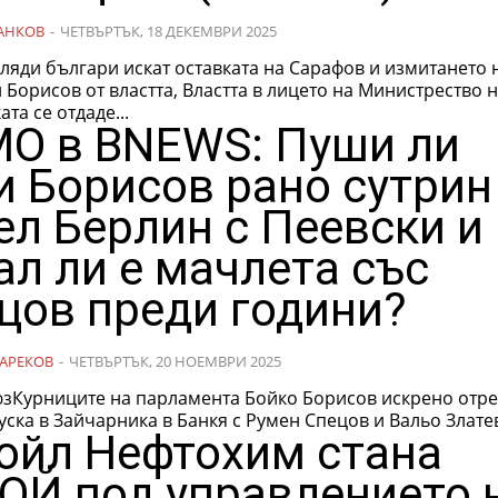
АНКОВ
-
ЧЕТВЪРТЪК, 18 ДЕКЕМВРИ 2025
ляди българи искат оставката на Сарафов и измитането 
 Борисов от властта, Властта в лицето на Министрество 
та се отдаде...
О в BNEWS: Пуши ли
и Борисов рано сутрин
ел Берлин с Пеевски и
ал ли е мачлета със
цов преди години?
АРЕКОВ
-
ЧЕТВЪРТЪК, 20 НОЕМВРИ 2025
юзКурниците на парламента Бойко Борисов искрено отре
уска в Зайчарника в Банкя с Румен Спецов и Вальо Златев 
ойл Нефтохим стана
ОЙ под управлението 