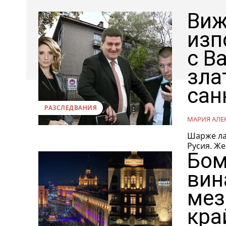
Виж
изп
с В
зла
сан
РАЗСЛЕДВАНИЯ
МАРИЯ АЛЕ
Шарже ла 
Русия. Же
Бом
вин
мез
кра