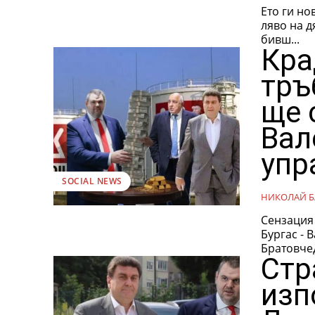
Ето ги но
ляво на дясно - Особен управител на Нефтохи
бивш...
Кра
тръ
ще 
Вал
упр
SOCIAL NEWS
НИКОЛАЙ Б
Сензация
Бургас - 
Братовчед
Стр
изп