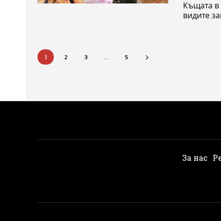
Къщата в 
видите за
1
2
3
...
5
За нас
Р