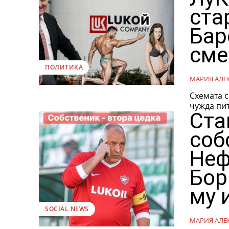
ста
Бар
сме
ПОЛИТИКА
МАРИЯ АЛЕ
Схемата с
чужда пит
Ста
соб
Неф
Бор
му 
SOCIAL NEWS
МАРИЯ АЛЕ