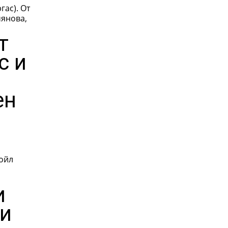
с). От
т
с и
ен
койл
и
 и