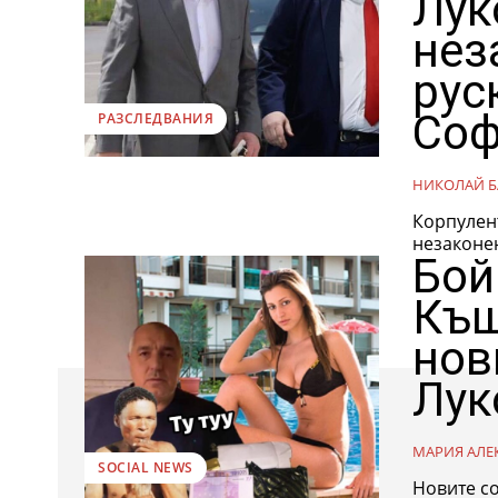
Лук
нез
рус
Соф
РАЗСЛЕДВАНИЯ
НИКОЛАЙ Б
Корпулент
Бой
Къщ
нов
Лук
МАРИЯ АЛЕ
SOCIAL NEWS
Новите с