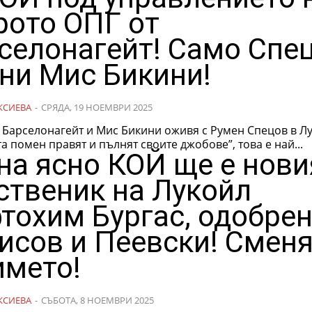
рото ОПГ от
селонагейт! Само Спе
ни Мис Бикини!
КСИЕВА
-
СРЯДА, 19 НОЕМВРИ 2025
 Барселонагейт и Мис Бикини оживя с Румен Спецов в Лу
а помен правят и пълнят своите джобове”, това е най...
на ясно КОЙ ще е нови
ственик на Лукойл
тохим Бургас, одобрен
исов и Пеевски! Смен
името!
КСИЕВА
-
СЪБОТА, 8 НОЕМВРИ 2025