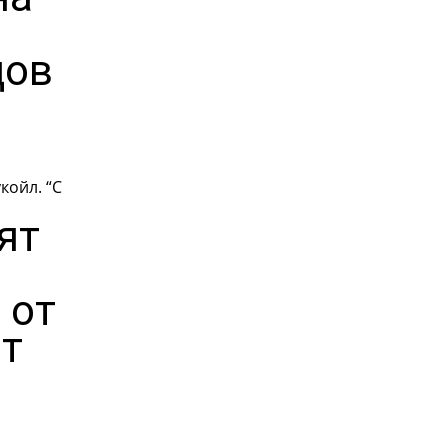
цов
койл. “С
ят
 от
ят