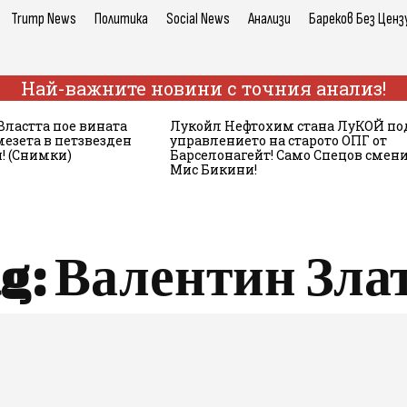
Trump News
Политика
Social News
Анализи
Бареков Без Ценз
Най-важните новини с точния анализ!
Властта пое вината
Лукойл Нефтохим стана ЛуКОЙ по
мезета в петзвезден
управлението на старото ОПГ от
! (Снимки)
Барселонагейт! Само Спецов смен
Мис Бикини!
g:
Валентин Зла