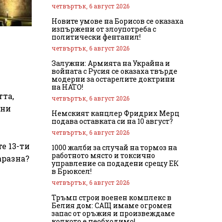
четвъртък, 6 август 2026
Новите умове на Борисов се оказаха
изпържени от злоупотреба с
политически фентанил!
четвъртък, 6 август 2026
Залужни: Армията на Украйна и
войната с Русия се оказаха твърде
модерни за остарелите доктрини
на НАТО!
тта,
четвъртък, 6 август 2026
шни
Немският канцлер Фридрих Мерц
подава оставката си на 10 август?
четвъртък, 6 август 2026
е 13-ти
1000 жалби за случай на тормоз на
работното място и токсично
аразна?
управление са подадени срещу ЕК
в Брюксел!
четвъртък, 6 август 2026
Тръмп строи военен комплекс в
Белия дом: САЩ имаме огромен
запас от оръжия и произвеждаме
колкото е необходимо!