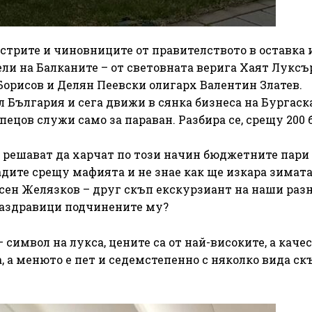
стрите и чиновниците от правителството в оставка 
ли на Балканите – от световната верига Хаят Луксъ
Борисов и Делян Пеевски олигарх Валентин Златев.
л България и сега движи в сянка бизнеса на Бургаск
пецов служи само за параван. Разбира се, срещу 200 
 решават да харчат по този начин бюджетните пари
дите срещу мафията и не знае как ще изкара зимата
сен Желязков – друг скъп екскурзиант на наши разн
 наздравици подчинените му?
 символ на лукса, цените са от най-високите, а каче
, а менюто е пет и седемстепенно с няколко вида ск