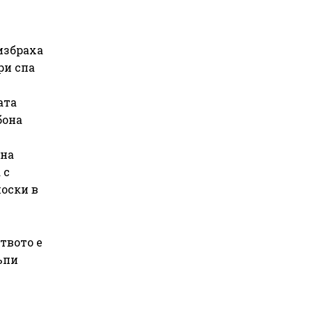
избраха
ри спа
ата
бона
 на
 с
оски в
ството е
ъпи