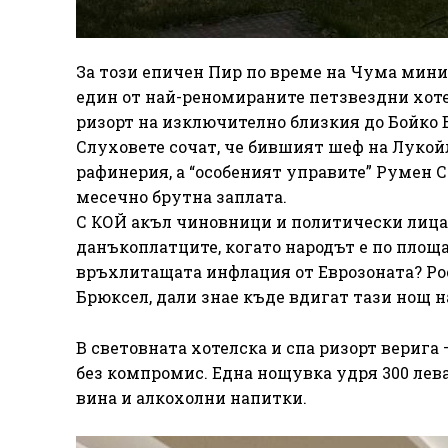
За този епичен Пир по време на Чума мини
един от най-реномираните петзвездни хоте
ризорт на изключително близкия до Бойко 
Слуховете сочат, че бившият шеф на Лукой
рафинерия, а “особеният управите” Румен С
месечно брутна заплата.
С КОЙ акъл чиновници и политически лица
данъкоплатците, когато народът е по площа
връхлитащата инфлация от Еврозоната? Ро
Брюксел, дали знае къде вдигат тази нощ
В световната хотелска и спа ризорт верига –
без компромис. Една нощувка удря 300 лева
вина и алкохолни напитки.