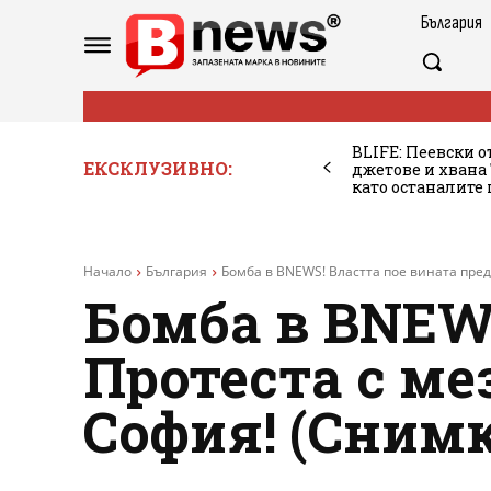
България
BLIFE: Пеевски о
ЕКСКЛУЗИВНО:
джетове и хван
като останалите
Начало
България
Бомба в BNEWS! Властта пое вината пред 
Бомба в BNEWS
Протеста с ме
София! (Сним