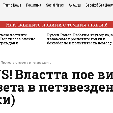
Trump News
Политика
Social News
Анализи
Бареков Без Ценз
Най-важните новини с точния анализ!
тказа частните
Румен Радев: Работим неуморно, з
а Тюркиш еърлайнс
наваксаме проспаните години
 граждани
безхаберие и политическа немощ!
Протеста с мезета в петзвезден...
! Властта пое в
зета в петзвезден
ки)