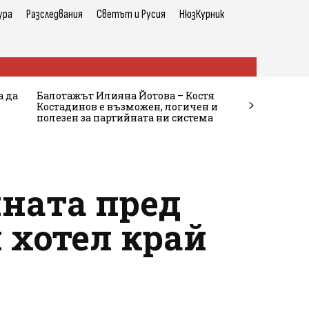
ура
Разследвания
Светът и Русия
НюзКурник
а да
Балотажът Илияна Йотова – Костя
Костадинов е възможен, логичен и
полезен за партийната ни система
ината пред
 хотел край