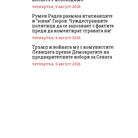
четвъртък, 6 август 2026
Румен Радев размаза италианците
и “юнак” Гюров: Чуждестранните
политици да се запознаят с фактите
преди да коментират страната ни!
четвъртък, 6 август 2026
Тръмп и войната му с комунистите:
Левицата превзе Демократите на
предварителните избори за Сената
четвъртък, 6 август 2026