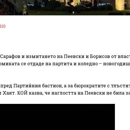
310
Сарафов и измитането на Пеевски и Борисов от влас
омиката се отдаде на партита и коледно – новогоди
 пред Партийния бастион, а за бюрократите с тлъстит
 Хаят. КОЙ казва, че наглостта на Пеевски не била з