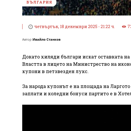
БЪЛГАРИЯ
четвъртък, 18 декември 2025 - 21:22 ч.
7
Автор
Ивайло Станков
Докато хиляди българи искат оставката на 
Властта в лицето на Министрество на икон
купони в петзвезден лукс.
За народа купонът е на площада на Ларгото
заплати и коледни бонуси партито е в Хотел