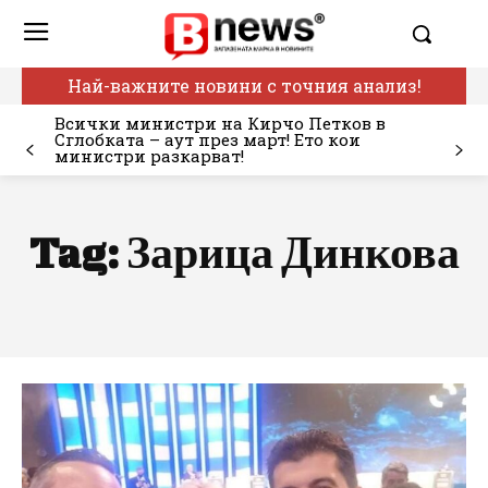
Най-важните новини с точния анализ!
Всички министри на Кирчо Петков в
Сглобката – аут през март! Ето кои
министри разкарват!
Tag:
Зарица Динкова