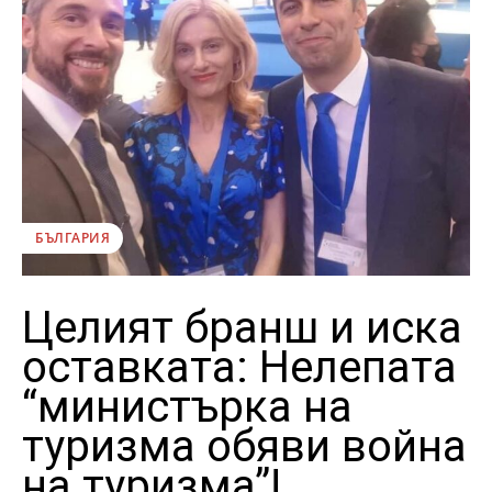
БЪЛГАРИЯ
Целият бранш и иска
оставката: Нелепата
“министърка на
туризма обяви война
на туризма”!