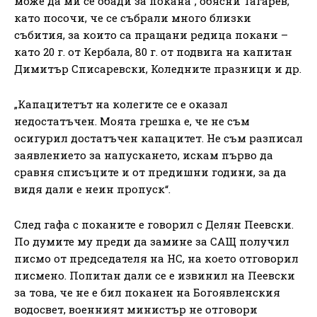
може да ми се обади за покана“, обясни Тагарев,
като посочи, че се събрали много близки
събития, за които са пращани редица покани –
като 20 г. от Кербала, 80 г. от подвига на капитан
Димитър Списаревски, Коледните празници и др.
„Капацитетът на колегите се е оказал
недостатъчен. Моята грешка е, че не съм
осигурил достатъчен капацитет. Не съм разписал
заявлението за напускането, искам първо да
сравня списъците и от предишни години, за да
видя дали е неин пропуск“.
След гафа с поканите е говорил с Делян Пеевски.
По думите му преди да замине за САЩ получил
писмо от председателя на НС, на което отговорил
писмено. Попитан дали се е извинил на Пеевски
за това, че не е бил поканен на Богоявленския
водосвет, военният министър не отговори