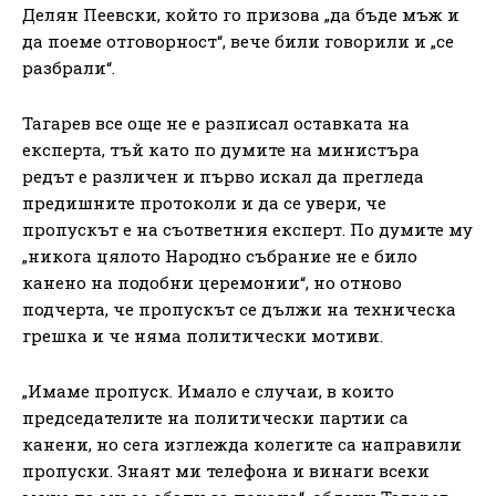
Делян Пеевски, който го призова „да бъде мъж и
да поеме отговорност“, вече били говорили и „се
разбрали“.
Тагарев все още не е разписал оставката на
експерта, тъй като по думите на министъра
редът е различен и първо искал да прегледа
предишните протоколи и да се увери, че
пропускът е на съответния експерт. По думите му
„никога цялото Народно събрание не е било
канено на подобни церемонии“, но отново
подчерта, че пропускът се дължи на техническа
грешка и че няма политически мотиви.
„Имаме пропуск. Имало е случаи, в които
председателите на политически партии са
канени, но сега изглежда колегите са направили
пропуски. Знаят ми телефона и винаги всеки