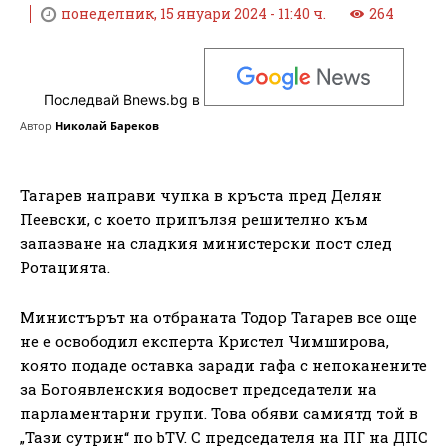
понеделник, 15 януари 2024 - 11:40 ч.
264
Последвай Bnews.bg в
Автор
Николай Бареков
Тагарев направи чупка в кръста пред Делян
Пеевски, с което припълзя решително към
запазване на сладкия министерски пост след
Ротацията.
Министърът на отбраната Тодор Тагарев все още
не е освободил експерта Кристел Чимширова,
която подаде оставка заради гафа с непоканените
за Богоявленския водосвет председатели на
парламентарни групи. Това обяви самиятд той в
„Тази сутрин“ по bTV. С председателя на ПГ на ДПС