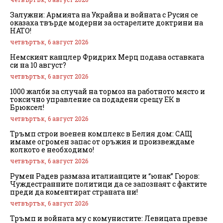
Залужни: Армията на Украйна и войната с Русия се
оказаха твърде модерни за остарелите доктрини на
НАТО!
четвъртък, 6 август 2026
Немският канцлер Фридрих Мерц подава оставката
си на 10 август?
четвъртък, 6 август 2026
1000 жалби за случай на тормоз на работното място и
токсично управление са подадени срещу ЕК в
Брюксел!
четвъртък, 6 август 2026
Тръмп строи военен комплекс в Белия дом: САЩ
имаме огромен запас от оръжия и произвеждаме
колкото е необходимо!
четвъртък, 6 август 2026
Румен Радев размаза италианците и “юнак” Гюров:
Чуждестранните политици да се запознаят с фактите
преди да коментират страната ни!
четвъртък, 6 август 2026
Тръмп и войната му с комунистите: Левицата превзе