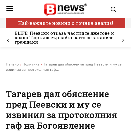
Най-важните новини с точния анализ!
BLIFE: Пеевски отказа частните джетове и
хвана Тюркиш еърлайнс като останалите
граждани
Начало
Политика
Тагарев дал обяснение пред Пеевски и му се
извинил за протоколния гаф...
Тагарев дал обяснение
пред Пеевски и му се
извинил за протоколния
гаф на Богоявление