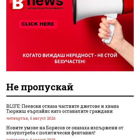
Не пропускай
BLIFE: Пеевски отказа частните джетове и хвана
Тюркиш еърлайнс като останалите граждани
четвъртък, 6 август 2026
Новите умове на Борисов се оказаха изпържени от
злоупотреба с политически фентанил!
четвъртък, 6 август 2026