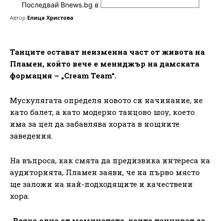
Последвай Bnews.bg в
Автор
Елица Христова
Танците остават неизменна част от живота на
Пламен, който вече е мениджър на дамската
формация – „Cream Team“.
Мускулягата определя новото си начинание, не
като балет, а като модерно танцово шоу, което
има за цел да забавлява хората в нощните
заведения.
На въпроса, как смята да предизвика интереса на
аудиторията, Пламен заяви, че на първо място
ще заложи на най-подходящите и качествени
хора.
„Всяко едно от момичетата, които танцуват са