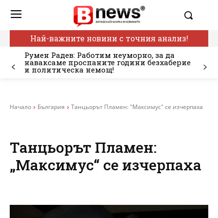
Най-важните новини с точния анализ!
Румен Радев: Работим неуморно, за да
наваксаме проспаните години безхаберие
и политическа немощ!
Начало
България
Танцьорът Пламен: "Максимус" се изчерпаха
Танцьорът Пламен:
„Максимус“ се изчерпаха