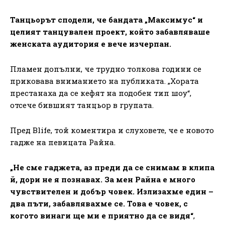
Танцьорът сподели, че бандата „Максимус“ и
целият танцувален проект, който забавляваше
женската аудитория е вече изчерпан.
Пламен допълни, че трудно толкова години се
приковава вниманието на публиката. „Хората
престанаха да се кефят на подобен тип шоу“,
отсече бившият танцьор в групата.
Пред Blife, той коментира и слуховете, че е новото
гадже на певицата Райна.
„Не сме гаджета, аз преди да се снимам в клипа
й, дори не я познавах. За мен Райна е много
чувствителен и добър човек. Излизахме един –
два пъти, забавлявахме се. Това е човек, с
когото винаги ще ми е приятно да се видя“
,