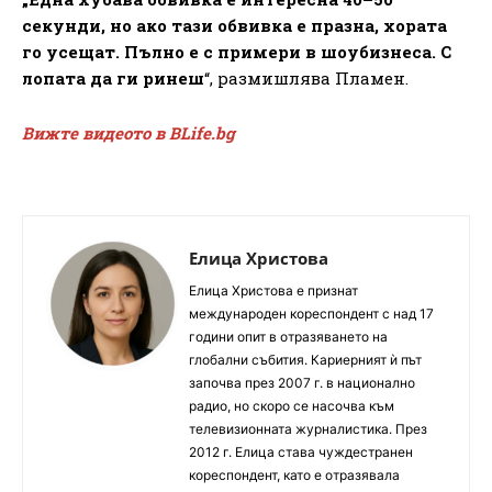
секунди, но ако тази обвивка е празна, хората
го усещат. Пълно е с примери в шоубизнеса. С
лопата да ги ринеш
“, размишлява Пламен.
Вижте видеото в BLife.bg
Елица Христова
Елица Христова е признат
международен кореспондент с над 17
години опит в отразяването на
глобални събития. Кариерният ѝ път
започва през 2007 г. в национално
радио, но скоро се насочва към
телевизионната журналистика. През
2012 г. Елица става чуждестранен
кореспондент, като е отразявала