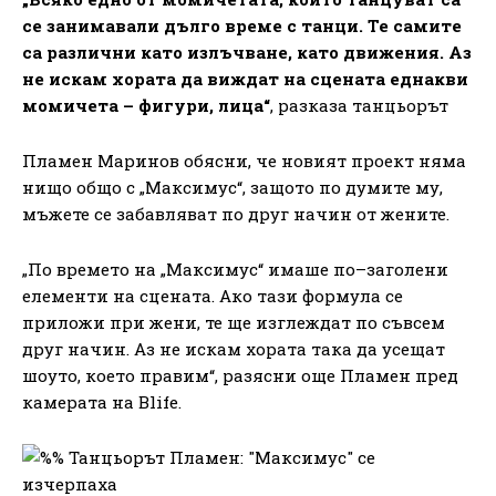
се занимавали дълго време с танци. Те самите
са различни като излъчване, като движения. Аз
не искам хората да виждат на сцената еднакви
момичета – фигури, лица“
, разказа танцьорът
Пламен Маринов обясни, че новият проект няма
нищо общо с „Максимус“, защото по думите му,
мъжете се забавляват по друг начин от жените.
„По времето на „Максимус“ имаше по–заголени
елементи на сцената. Ако тази формула се
приложи при жени, те ще изглеждат по съвсем
друг начин. Аз не искам хората така да усещат
шоуто, което правим“, разясни още Пламен пред
камерата на Blife.