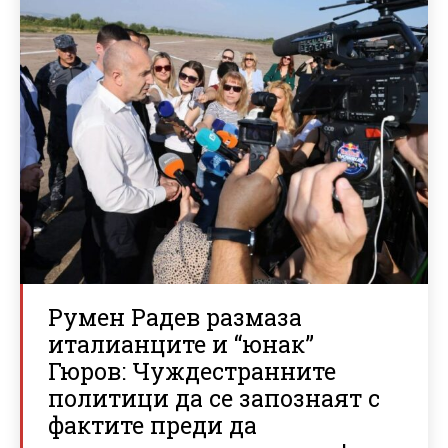
Румен Радев размаза
италианците и “юнак”
Гюров: Чуждестранните
политици да се запознаят с
фактите преди да