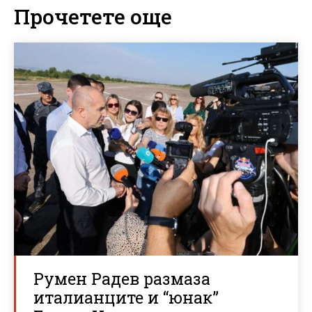
Прочетете още
Румен Радев размаза
италианците и “юнак”