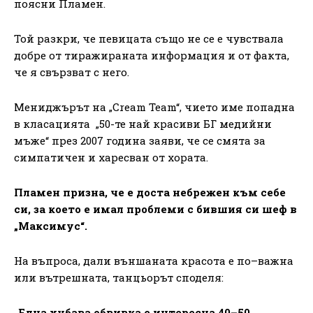
поясни Пламен.
Той разкри, че певицата също не се е чувствала
добре от тиражираната информация и от факта,
че я свързват с него.
Мениджърът на „Cream Team“, чието име попадна
в класацията „50-те най красиви БГ медийни
мъже“ през 2007 година заяви, че се смята за
симпатичен и харесван от хората.
Пламен призна, че е доста небрежен към себе
си, за което е имал проблеми с бившия си шеф в
„Максимус“.
На въпроса, дали външаната красота е по–важна
или вътрешната, танцьорът споделя:
„Една хубава обвивка е интересна 40–50