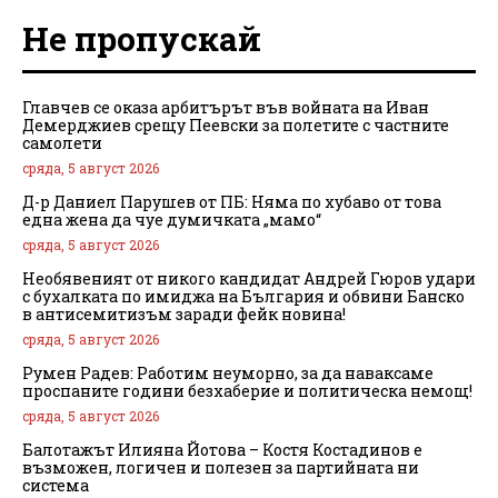
Не пропускай
Главчев се оказа арбитърът във войната на Иван
Демерджиев срещу Пеевски за полетите с частните
самолети
сряда, 5 август 2026
Д-р Даниел Парушев от ПБ: Няма по хубаво от това
една жена да чуе думичката „мамо“
сряда, 5 август 2026
Необявеният от никого кандидат Андрей Гюров удари
с бухалката по имиджа на България и обвини Банско
в антисемитизъм заради фейк новина!
сряда, 5 август 2026
Румен Радев: Работим неуморно, за да наваксаме
проспаните години безхаберие и политическа немощ!
сряда, 5 август 2026
Балотажът Илияна Йотова – Костя Костадинов е
възможен, логичен и полезен за партийната ни
система