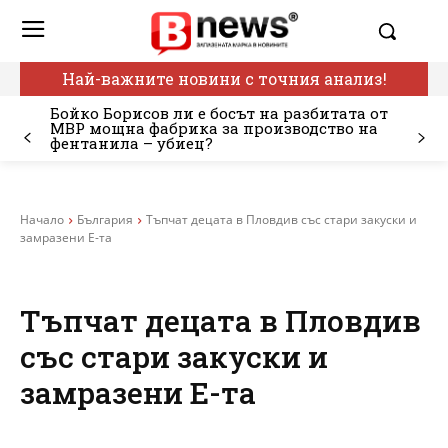
Най-важните новини с точния анализ!
Бойко Борисов ли е босът на разбитата от
МВР мощна фабрика за производство на
фентанила – убиец?
Начало
България
Тъпчат децата в Пловдив със стари закуски и
замразени Е-та
Тъпчат децата в Пловдив
със стари закуски и
замразени Е-та