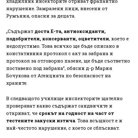
хладилник инсекторите отриват фрапантно
нарушение. Замразени пици, внесени от
Румъния, опасни за децата.
„Съдържат
доста Е-та, антиоксиданти,
подобрители, консерванти, оцветители
, което е
недопустимо. Това всичко ще бъде описано в
констативния протокол с акт за забрана и
протокол за отговорно пазене, ще бъде съответно
поставено под забрана”, обясни д-р Мария
Бочукова от Агенцията по безопасност на
храните.
В следващото училище инспекторите щателно
проверяват какво съдържат сандвичите и
откриват, че
срокът на годност на част от
тестените закуски изтича
. Това всъщност е и
най-честото нарушение, с което се сблъскват.