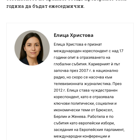
година да бъдат ежеседмични.
Елица Христова
Елица Христова е признат
международен кореспондент с над 17
години опит в отразяването на
глобални събития. Кариерният ѝ път
започва през 2007 г. в национално
радио, но скоро се насочва към
телевизионната журналистика. През
2012 г. Елица става чуждестранен
кореспондент, като е отразявала
ключови политически, социални и
икономически теми от Брюксел,
Берлин и Женева. Работила е по
събития като европейски избори,
заседания на Европейския парламент,
международни конференции и