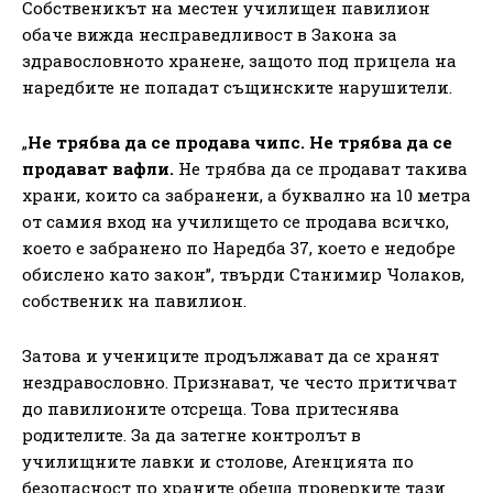
Собственикът на местен училищен павилион
обаче вижда несправедливост в Закона за
здравословното хранене, защото под прицела на
наредбите не попадат същинските нарушители.
„
Не трябва да се продава чипс. Не трябва да се
продават вафли.
Не трябва да се продават такива
храни, които са забранени, а буквално на 10 метра
от самия вход на училището се продава всичко,
което е забранено по Наредба 37, което е недобре
обислено като закон”, твърди Станимир Чолаков,
собственик на павилион.
Затова и учениците продължават да се хранят
нездравословно. Признават, че често притичват
до павилионите отсреща. Това притеснява
родителите. За да затегне контролът в
училищните лавки и столове, Агенцията по
безопасност по храните обеща проверките тази