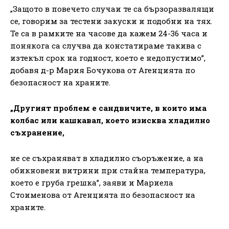
„Защото в повечето случаи те са бързоразвалящи
се, говорим за тестени закуски и подобни на тях.
Те са в рамките на часове да кажем 24-36 часа и
понякога са случва да констатираме такива с
изтекъл срок на годност, което е недопустимо”,
добавя д-р Мария Бочукова от Агенцията по
безопасност на храните.
„Другият проблем е сандвичите, в които има
колбас или кашкавал, което изисква хладилно
съхранение,
не се съхраняват в хладилно съоръжение, а на
обикновени витрини при стайна температура,
което е груба грешка”, заяви и Мариела
Стоименова от Агенцията по безопасност на
храните.