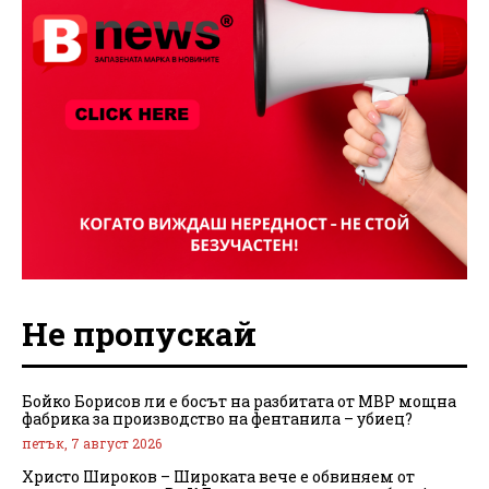
Не пропускай
Бойко Борисов ли е босът на разбитата от МВР мощна
фабрика за производство на фентанила – убиец?
петък, 7 август 2026
Христо Широков – Широката вече е обвиняем от