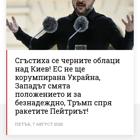
Сгъстиха се черните облаци
над Киев! ЕС не ще
корумпирана Украйна,
Западът смята
положението и за
безнадеждно, Тръмп спря
ракетите Пейтриът!
ПЕТЪК, 7 АВГУСТ 2026