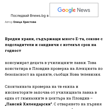
Последвай Bnews.bg в
Автор
Елица Христова
Вредни храни, съдържащи много Е-та, сокове с
подсладители и сандвичи с изтекъл срок на
годност
консумират децата в училищните лавки. Това
констатира в Пловдив проверка на Агенцията по
безопасност на храните, съобщи Нова телевизия.
Спонтанната проверка на тв екипа и
инспекторите започва от училищната лавка в
една от гимназиите в центъра на Пловдив –
„Паисий Хилендарски”
. С отварянето на първия