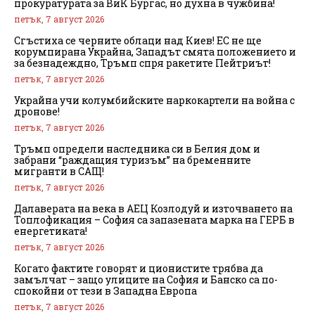
прокуратурата за ВиК Бургас, но духна в чужбина!
петък, 7 август 2026
Сгъстиха се черните облаци над Киев! ЕС не ще
корумпирана Украйна, Западът смята положението и
за безнадеждно, Тръмп спря ракетите Пейтриът!
петък, 7 август 2026
Украйна учи колумбийските наркокартели на война с
дронове!
петък, 7 август 2026
Тръмп определи наследника си в Белия дом и
забрани “раждащия туризъм” на бременните
мигранти в САЩ!
петък, 7 август 2026
Далаверата на века в АЕЦ Козлодуй и източването на
Топлофикация – София са запазената марка на ГЕРБ в
енергетиката!
петък, 7 август 2026
Когато фактите говорят и ционистите трябва да
замълчат – защо улиците на София и Банско са по-
спокойни от тези в Западна Европа
петък, 7 август 2026