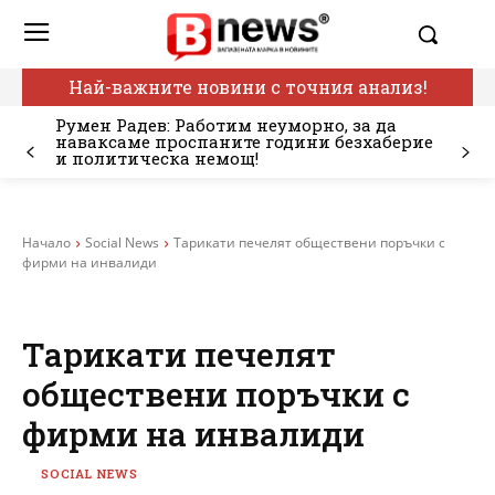
Най-важните новини с точния анализ!
Румен Радев: Работим неуморно, за да
наваксаме проспаните години безхаберие
и политическа немощ!
Начало
Social News
Тарикати печелят обществени поръчки с
фирми на инвалиди
Тарикати печелят
обществени поръчки с
фирми на инвалиди
SOCIAL NEWS