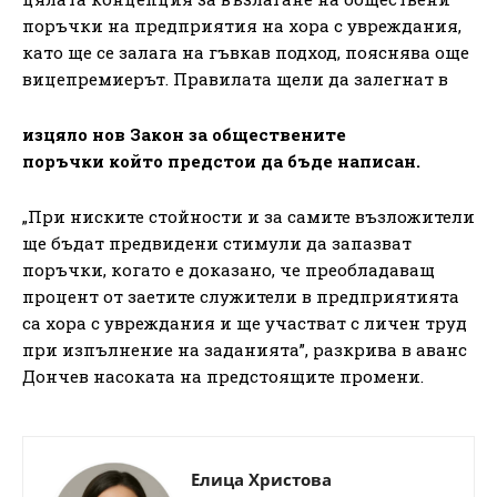
поръчки на предприятия на хора с увреждания,
като ще се залага на гъвкав подход, пояснява още
вицепремиерът. Правилата щели да залегнат в
изцяло нов Закон за обществените
поръчки който предстои да бъде написан.
„При ниските стойности и за самите възложители
ще бъдат предвидени стимули да запазват
поръчки, когато е доказано, че преобладаващ
процент от заетите служители в предприятията
са хора с увреждания и ще участват с личен труд
при изпълнение на заданията”, разкрива в аванс
Дончев насоката на предстоящите промени.
Елица Христова