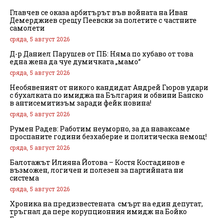
Главчев се оказа арбитърът във войната на Иван
Демерджиев срещу Пеевски за полетите с частните
самолети
сряда, 5 август 2026
Д-р Даниел Парушев от ПБ: Няма по хубаво от това
една жена да чуе думичката „мамо“
сряда, 5 август 2026
Необявеният от никого кандидат Андрей Гюров удари
с бухалката по имиджа на България и обвини Банско
в антисемитизъм заради фейк новина!
сряда, 5 август 2026
Румен Радев: Работим неуморно, за да наваксаме
проспаните години безхаберие и политическа немощ!
сряда, 5 август 2026
Балотажът Илияна Йотова – Костя Костадинов е
възможен, логичен и полезен за партийната ни
система
сряда, 5 август 2026
Хроника на предизвестената смърт на един депутат,
тръгнал да пере корупционния имидж на Бойко