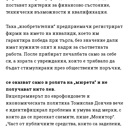
поставят критерии за финансово състояние,
технически възможности и квалификация.
Така „изобретателни” предприемачи регистрират
фирми на името на инвалиди, което им
гарантира победа при търга, без значение дали
имат нужните опит и кадри за съответната
работа. После прибират печалбата само за себе
си, а хората с увреждания, които е трябвало да
бъдат стимулирани през обществените поръчки,
се оказват само в ролята на „мюрета” и не
получават нито лев.
Вицепремиерът по еврофондовете и
икономическата политика Томислав Дончев вече
е идентифицирал проблема и умува над мерки, с
които да се пресекат схемите, пише „Монитор“.
„Част от публичните средства, които са заделени,