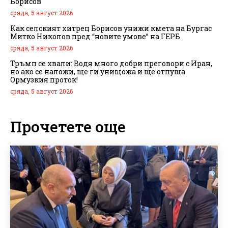
Борисов
сряда, 5 август 2026
Как селският хитрец Борисов унижи кмета на Бургас
Митко Николов пред “новите умове” на ГЕРБ
сряда, 5 август 2026
Тръмп се хвали: Водя много добри преговори с Иран,
но ако се наложи, ще ги унищожа и ще отпуша
Ормузкия проток!
сряда, 5 август 2026
Прочетете още