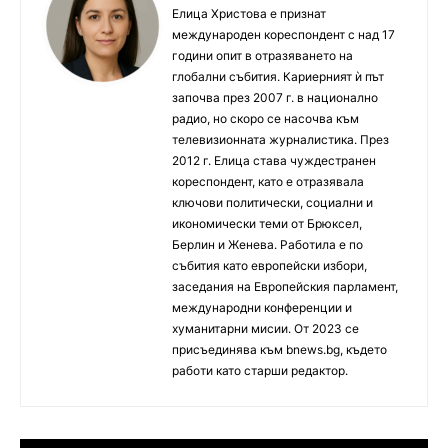
Елица Христова е признат
международен кореспондент с над 17
години опит в отразяването на
глобални събития. Кариерният ѝ път
започва през 2007 г. в национално
радио, но скоро се насочва към
телевизионната журналистика. През
2012 г. Елица става чуждестранен
кореспондент, като е отразявала
ключови политически, социални и
икономически теми от Брюксел,
Берлин и Женева. Работила е по
събития като европейски избори,
заседания на Европейския парламент,
международни конференции и
хуманитарни мисии. От 2023 се
присъединява към bnews.bg, където
работи като старши редактор.