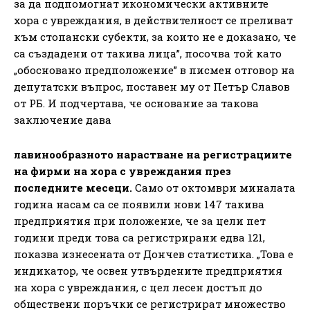
за да подпомогнат икономически активните
хора с увреждания, в действителност се преливат
към стопански субекти, за които не е доказано, че
са създадени от такива лица”, посочва той като
„обосновано предположение” в писмен отговор на
депутатски въпрос, поставен му от Петър Славов
от РБ. И подчертава, че основание за такова
заключение дава
лавинообразното нарастване на регистрациите
на фирми на хора с увреждания през
последните месеци.
Само от октомври миналата
година насам са се появили нови 147 такива
предприятия при положение, че за цели пет
години преди това са регистрирани едва 121,
показва изнесената от Дончев статистика. „Това е
индикатор, че освен утвърдените предприятия
на хора с увреждания, с цел лесен достъп до
обществени поръчки се регистрират множество