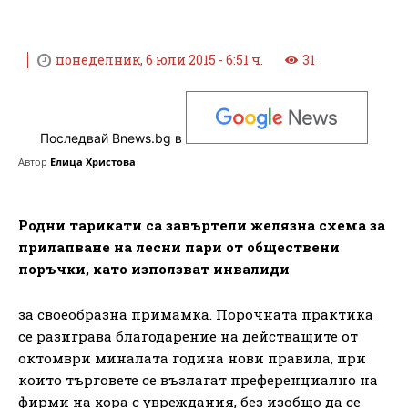
понеделник, 6 юли 2015 - 6:51 ч.
31
Последвай Bnews.bg в
Автор
Елица Христова
Родни тарикати са завъртели желязна схема за
прилапване на лесни пари от обществени
поръчки, като използват инвалиди
за своеобразна примамка. Порочната практика
се разиграва благодарение на действащите от
октомври миналата година нови правила, при
които търговете се възлагат преференциално на
фирми на хора с увреждания, без изобщо да се