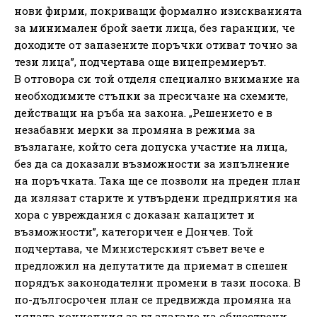
нови фирми, покриващи формално изискванията
за минимален брой заети лица, без гаранции, че
доходите от запазените поръчки отиват точно за
тези лица”, подчертава още вицепремиерът.
В отговора си той отделя специално внимание на
необходимите стъпки за пресичане на схемите,
действащи на ръба на закона. „Решението е в
незабавни мерки за промяна в режима за
възлагане, който сега допуска участие на лица,
без да са доказали възможности за изпълнение
на поръчката. Така ще се позволи на преден план
да излязат старите и утвърдени предприятия на
хора с увреждания с доказан капацитет и
възможности”, категоричен е Дончев. Той
подчертава, че Министерският съвет вече е
предложил на депутатите да приемат в спешен
порядък законодателни промени в тази посока. В
по-дългосрочен план се предвижда промяна на
цялата концепция за възлагане на обществени