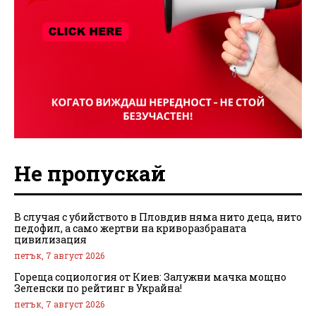
Не пропускай
В случая с убийството в Пловдив няма нито деца, нито
педофил, а само жертви на криворазбраната
цивилизация
петък, 7 август 2026
Гореща социология от Киев: Залужни мачка мощно
Зеленски по рейтинг в Украйна!
петък, 7 август 2026