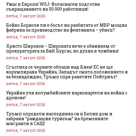
Ужас в Европа! WSJ: Фолксваген подготвя
съкращаването на 50 000 работници!
петък, 7 август 2026
Бойко Борисов ли е босът на разбитата от МВР мощна
фабрика за производство на фентанила – убиец?
петък, 7 август 2026
Христо Широков – Широката вече е обвиняем от
прокуратурата за ВиК Бургас, но духна в чужбина!
петък, 7 август 2026
Сгъстиха се черните облаци над Киев! ЕС не ще
корумпирана Украйна, Западът смята положението и
за безнадеждно, Тръмп спря ракетите Пейтриът!
петък, 7 август 2026
Украйна учи колумбийските наркокартели на война с
дронове!
петък, 7 август 2026
Тръмп определи наследника си в Белия дом и
забрани “раждащия туризъм” на бременните
мигранти в САЩ!
петък, 7 август 2026