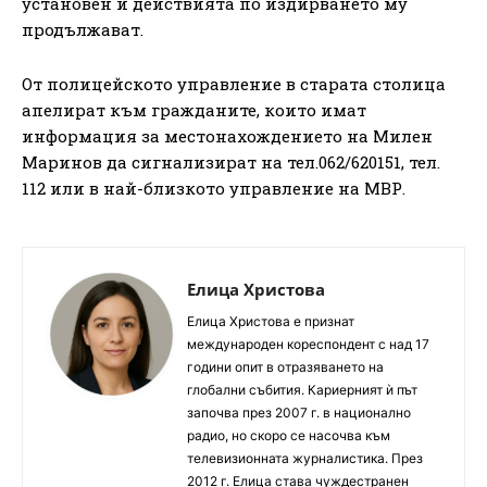
установен и действията по издирването му
продължават.
От полицейското управление в старата столица
апелират към гражданите, които имат
информация за местонахождението на Милен
Маринов да сигнализират на тел.062/620151, тел.
112 или в най-близкото управление на МВР.
Елица Христова
Елица Христова е признат
международен кореспондент с над 17
години опит в отразяването на
глобални събития. Кариерният ѝ път
започва през 2007 г. в национално
радио, но скоро се насочва към
телевизионната журналистика. През
2012 г. Елица става чуждестранен