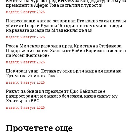
Кметът на Бургас пред BNEWS за кандидатурата му за
президент в Афера: Това са пълни глупости!
неделя, 9 август 2026
Потресаващи чатове разкриват: Ето какво са си писали
убитият Георги Кузев и 15-годишното момиче преди
кървавата засада на Младежкия хълм!
неделя, 9 август 2026
Росен Миленов разкрива пред Кристияна Стефанова:
Подарък ли е хотел Хаяши от Бойко Борисов за жената
на Росен Желязков?
неделя, 9 август 2026
Шокиращ удар! Нетаняху отхвърли мирния план на
Тръмп за Ивицата Газа!
неделя, 9 август 2026
Ракът на бившия президент Джо Байдън се е
разпространил и е много болезнен, казва синът му
Хънтър по BBC
неделя, 9 август 2026
Прочетете още