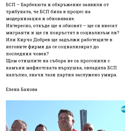
БСП – Барбекюта и обкръжение заявили от
трибуната, че БСП била в процес на
модернизация и обновяване.
Интересно, откъде ще я обновят – ще си внесат
мигранти и ще ги покръстят в социализъм ли?
Или Кирчо Добрев ще задължи работещите в
неговите фирми да се социализират до
последния човек?
Щом отишлите на събора не са прогонили с
камъни мафиотската върхушка, овладяла БСП
напълно, значи тази партия заслужено умира.
Елена Банова