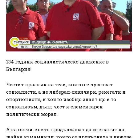
134 години социалистическо движение в
България!
Честит празник на тези, които се чувстват
социалисти, а не либерал-левичари, ренегати и
опортюнисти, и които изобщо знаят що е то
социализъм, дълг, чест и елементарен
политически морал.
А на онези, които продължават да се кланят на
шайка измамници, които се превърнаха в пажове