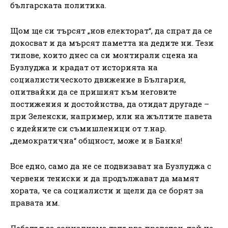
българската политика.
Щом ще си търсят „нов електорат“, да спрат да се
докосват и да мърсят паметта на дедите ни. Тези
типове, които днес са си монтирали сцена на
Бузлуджа и крадат от историята на
социалистическото движение в България,
опитвайки да се пришият към неговите
постижения и достойнства, да отидат другаде –
при Зеленски, например, или на жълтите павета
с идейните си съмишленици от т.нар.
„демократична“ общност, може и в Банкя!
Все едно, само да не се подвизават на Бузлуджа с
червени тениски и да продължават да мамят
хората, че са социалисти и щели да се борят за
правата им.
Дебатът за социализма тепърва предстои, той не