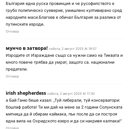
България една руска провинция и че русофилството е
грубо политическо суеверие, умишлено култивирано сред
народните маси.Благоев е обичал България за разлика от
путинските изроди.
Отговор
мунчо в затвора!
събота, 2 август 2025 At 19:57
Изродите от Израждане също са нужни само на Тиквата и
много повече трябва да умрат, защото са. национални
предатели.
Отговор
irish shepherdess
събота, 2 август 2025 At 17:30
а Бай Ганю беше казал: „Туй либерали, туй консерватори:
бошлаф работа! Ти ми дай на мене за 2 години Солунската
митница да й обирам каймака, пък после да си построя
една вила на Охридското езеро и да си накривя калпака!”
Отговор