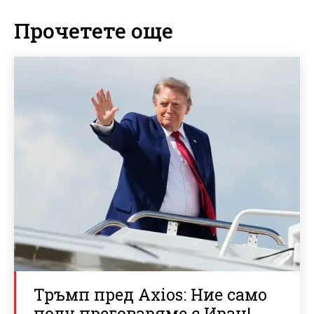
Прочетете още
Тръмп пред Axios: Ние само
полу преговаряме с Иран!