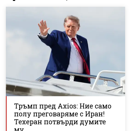
Тръмп пред Axios: Ние само
полу преговаряме с Иран!
Техеран потвърди думите
му