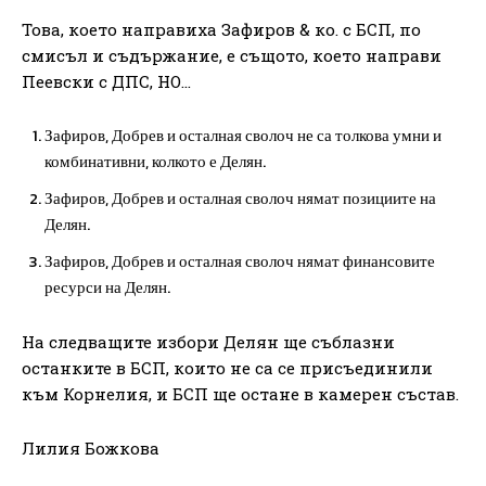
Това, което направиха Зафиров & ко. с БСП, по
смисъл и съдържание, е същото, което направи
Пеевски с ДПС, НО…
Зафиров, Добрев и осталная сволоч не са толкова умни и
комбинативни, колкото е Делян.
Зафиров, Добрев и осталная сволоч нямат позициите на
Делян.
Зафиров, Добрев и осталная сволоч нямат финансовите
ресурси на Делян.
На следващите избори Делян ще съблазни
останките в БСП, които не са се присъединили
към Корнелия, и БСП ще остане в камерен състав.
Лилия Божкова