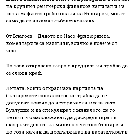
на крупния рентиерски финансов капитал и на
шепа мафиоти гробокопачи на България, могат
само да се изкажат съболезнования.
От Благоев – Дядото до Насо Фритюрника,
коментарите са излишни, всичко е повече от
ясно.
На тази откровена гавра с предците ни трябва да
се сложи край.
Лицата, които откраднаха партията на
българските социалисти, не трябва да се
допускат повече до исторически места като
Бузлуджа и да спекулират с миналото, да го
петнят и омаловажават, да дискредитират и
сквернят делото на милиони честни българи и
по този начин да продължават да паразитират в