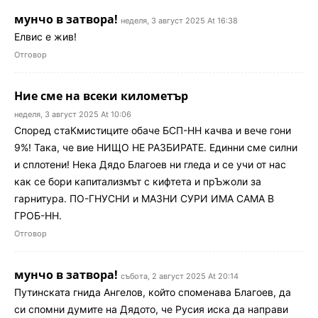
мунчо в затвора!
неделя, 3 август 2025 At 16:38
Елвис е жив!
Отговор
Ние сме на всеки километър
неделя, 3 август 2025 At 10:06
Според стаКмистиците обаче БСП-НН качва и вече гони
9%! Така, че вие НИЩО НЕ РАЗБИРАТЕ. Единни сме силни
и сплотени! Нека Дядо Благоев ни гледа и се учи от нас
как се бори капитализмът с кифтета и прЪжоли за
гарнитура. ПО-ГНУСНИ и МАЗНИ СУРИ ИМА САМА В
ГРОБ-НН.
Отговор
мунчо в затвора!
събота, 2 август 2025 At 20:14
Путинската гнида Ангелов, който споменава Благоев, да
си спомни думите на Дядото, че Русия иска да направи