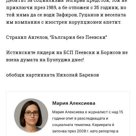
приключи през 1989, а бе отложен с 35 години, но
той няма да се води Зафиров, Гуцанов и веселата
им компания с изострен корупционен апетит.
Страхил Ангелов, “България без Пеевски”
Истинските лидери на БСП Пеевски и Борисов не
взеха думата на Бузлуджа днес!
обобщи картинката Николай Бареков
Мария Алексиева
Мария Алексиева е журналист с над 15
години опит в разследващата и
социалната тематика. Кариерата ѝ
започва през 2008 г. като репортер в