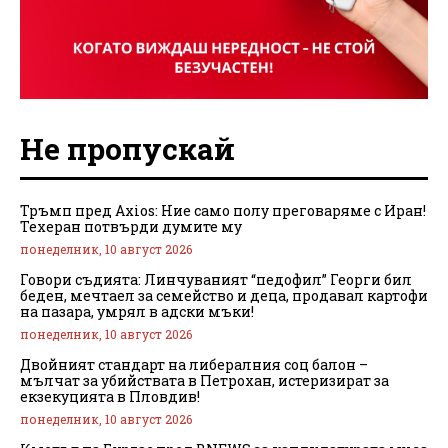
Не пропускай
Тръмп пред Axios: Ние само полу преговаряме с Иран!
Техеран потвърди думите му
понеделник, 10 август 2026
Говори съдията: Линчуваният “педофил” Георги бил
беден, мечтаел за семейство и деца, продавал картофи
на пазара, умрял в адски мъки!
понеделник, 10 август 2026
Двойният стандарт на либералния соц балон –
мълчат за убийствата в Петрохан, истеризират за
екзекуцията в Пловдив!
понеделник, 10 август 2026