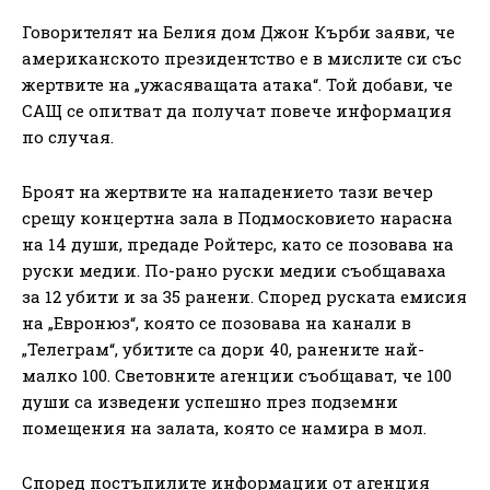
Говорителят на Белия дом Джон Кърби заяви, че
американското президентство е в мислите си със
жертвите на „ужасяващата атака“. Той добави, че
САЩ се опитват да получат повече информация
по случая.
Броят на жертвите на нападението тази вечер
срещу концертна зала в Подмосковието нарасна
на 14 души, предаде Ройтерс, като се позовава на
руски медии. По-рано руски медии съобщаваха
за 12 убити и за 35 ранени. Според руската емисия
на „Евронюз“, която се позовава на канали в
„Телеграм“, убитите са дори 40, ранените най-
малко 100. Световните агенции съобщават, че 100
души са изведени успешно през подземни
помещения на залата, която се намира в мол.
Според постъпилите информации от агенция