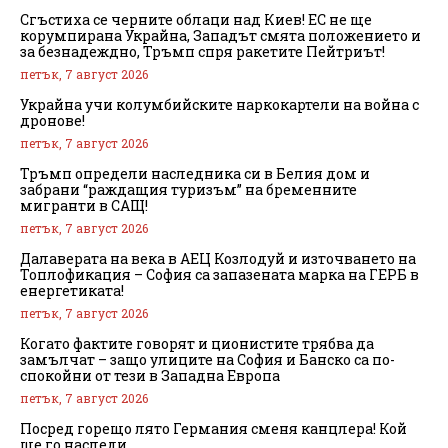
Сгъстиха се черните облаци над Киев! ЕС не ще
корумпирана Украйна, Западът смята положението и
за безнадеждно, Тръмп спря ракетите Пейтриът!
петък, 7 август 2026
Украйна учи колумбийските наркокартели на война с
дронове!
петък, 7 август 2026
Тръмп определи наследника си в Белия дом и
забрани “раждащия туризъм” на бременните
мигранти в САЩ!
петък, 7 август 2026
Далаверата на века в АЕЦ Козлодуй и източването на
Топлофикация – София са запазената марка на ГЕРБ в
енергетиката!
петък, 7 август 2026
Когато фактите говорят и ционистите трябва да
замълчат – защо улиците на София и Банско са по-
спокойни от тези в Западна Европа
петък, 7 август 2026
Посред горещо лято Германия сменя канцлера! Кой
ще го наследи