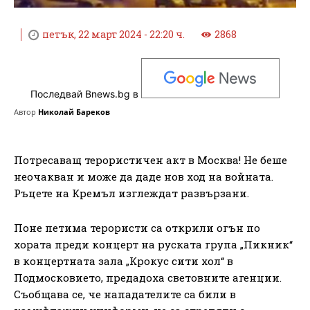
петък, 22 март 2024 - 22:20 ч.
2868
Последвай Bnews.bg в
Автор
Николай Бареков
Потресаващ терористичен акт в Москва! Не беше
неочакван и може да даде нов ход на войната.
Ръцете на Кремъл изглеждат развързани.
Поне петима терористи са открили огън по
хората преди концерт на руската група „Пикник“
в концертната зала „Крокус сити хол“ в
Подмосковието, предадоха световните агенции.
Съобщава се, че нападателите са били в