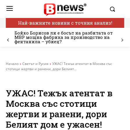
Най-важните новини с точния анализ!
Бойко Борисов ли е босът на разбитата от
МВР мощна фабрика за производство на
фентанила – убиец?
Начало
Светът и Русия
УЖАС! Тежък атентат в Москва със
стотици жертви и ранени, дори Белият...
УЖАС! Тежък атентат в
Москва със стотици
жертви и ранени, дори
Белият дом е ужасен!