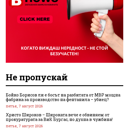
Не пропускай
Бойко Борисов ли е босът на разбитата от МВР мощна
фабрика за производство на фентанила – убиец?
петък, 7 август 2026
Христо Широков – Широката вече е обвиняем от
прокуратурата за ВиК Бургас, но духна в чужбина!
петък, 7 август 2026