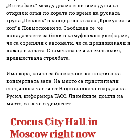
„Интерфакс“ между двама и петима души са
открили огън по хората по време на руската
група „Пикник“ в концертната зала „Крокус сити
хол“ в Подмосковието. Съобщава се, че
нападателите са били в камуфлажни униформи,
че са стреляли с автомати, че са предизвикали и
пожар в залата. Споменава се и за експлозия,
предшествала стрелбата.
Има хора, които са блокирани на покрива на
концертната зала. На място са пристигнали
специални части от Националната гвардия на
Русия, информира ТАСС. Линейките, дошли на
място, са вече седемдесет.
Crocus City Hall in
Moscow right now