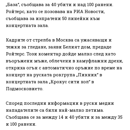
„База“, съобщава за 40 убити и над 100 ранени.
Ройтерс, като се позовава на РИА Новости,
съобщава за изпратени 50 линейки към
концертната зала.
Кадрите от стрелба в Москва са ужасяващи и
тежки за гледане, заяви Белият дом, предаде
Ройтерс. Този коментар дойде малко след като
въоръжени мъже, облечени в камуфлажни дрехи,
откриха огън с автоматично оръжие по време на
концерт на руската рокгрупа „Пикник“ в
концертната зала „Крокус сити хол“ в
Подмосковието.
Според последни информации в руски медии
нападателите са били най-малко петима.
Съобщава се за между 14 и 40 убити и за между 35
и 100 ранени.