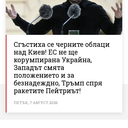
Сгъстиха се черните облаци
над Киев! ЕС не ще
корумпирана Украйна,
Западът смята
положението и за
безнадеждно, Тръмп спря
ракетите Пейтриът!
ПЕТЪК, 7 АВГУСТ 2026