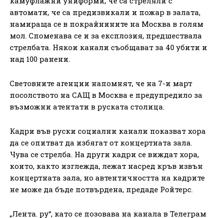
камуфлажни униформи, че са стреляли с
автомати, че са предизвикали и пожар в залата,
намираща се в покрайнините на Москва в голям
мол. Споменава се и за експлозия, предшествала
стрелбата. Някои канали съобщават за 40 убити и
над 100 ранени.
Световните агенции напомнят, че на 7-и март
посолството на САЩ в Москва е предупредило за
възможни атентати в руската столица.
Кадри във руски социални канали показват хора
да се опитват да избягат от концертната зала.
Чува се стрелба. На други кадри се виждат хора,
които, както изглежда, лежат насред кръв извън
концертната зала, но автентичността на кадрите
не може да бъде потвърдена, предаде Ройтерс.
„Лента. ру“, като се позовава на канала в Телеграм