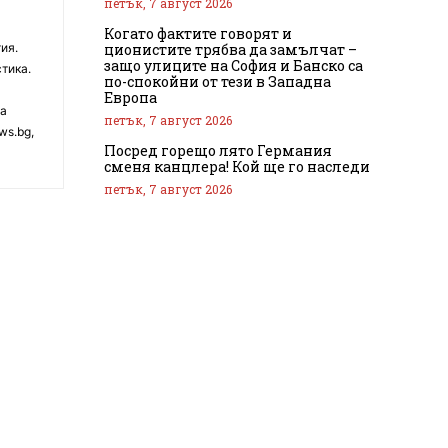
петък, 7 август 2026
Когато фактите говорят и
ционистите трябва да замълчат –
ия.
защо улиците на София и Банско са
тика.
по-спокойни от тези в Западна
Европа
на
петък, 7 август 2026
ws.bg,
Посред горещо лято Германия
сменя канцлера! Кой ще го наследи
петък, 7 август 2026