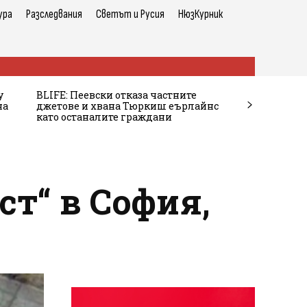
ура
Разследвания
Светът и Русия
НюзКурник
у
BLIFE: Пеевски отказа частните
на
джетове и хвана Тюркиш еърлайнс
като останалите граждани
ст“ в София,