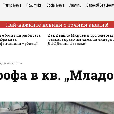
Trump News
Политика
Social News
Анализи
Бареков Без Ценз
Най-важните новини с точния анализ!
 е босът на разбитата
Как Ивайло Мирчев и троловете м
брика за
лъскат здраво имиджа на лидера 
 фентанила – убиец?
ДПС Делян Пеевски!
ия, няма жертви
офа в кв. „Младо