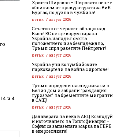
Христо Широков – Широката вече е
обвиняем от прокуратурата за ВиК
Бургас, но духна в чужбина!
петък, 7 август 2026
Сгъстиха се черните облаци над
Киев! ЕС не ще корумпирана
Украйна, Западът смята
положението и за безнадеждно,
то
Тръмп спря ракетите Пейтриът!
петък, 7 август 2026
Украйна учи колумбийските
наркокартели на война с дронове!
петък, 7 август 2026
Тръмп определи наследника си в
Белия дом и забрани “раждащия
туризъм” на бременните мигранти
4 и 4.
в САЩ!
петък, 7 август 2026
Далаверата на века в АЕЦ Козлодуй
и източването на Топлофикация –
София са запазената марка на ГЕРБ
в енергетиката!