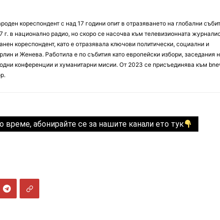
оден кореспондент с над 17 години опит в отразяването на глобални събит
7 г. в национално радио, но скоро се насочва към телевизионната журналис
анен кореспондент, като е отразявала ключови политически, социални и
лин и Женева. Работила е по събития като европейски избори, заседания 
дни конференции и хуманитарни мисии. От 2023 се присъединява към bne
р.
о време, абонирайте се за нашите канали ето тук