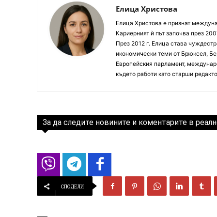
Елица Христова
Елица Христова е признат междунар
Кариерният ѝ път започва през 200
През 2012 г. Елица става чуждестр
икономически теми от Брюксел, Бер
Европейския парламент, междунаро
където работи като старши редакто
За да следите новините и коментарите в реалн
СПОДЕЛИ