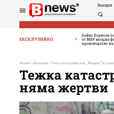
България
Бойко Борисов ли
ЕКСКЛУЗИВНО:
от МВР мощна фа
производство на
Начало
България
Тежка катастрофа в кв. „Младост“ в Соф
Тежка катастр
няма жертви