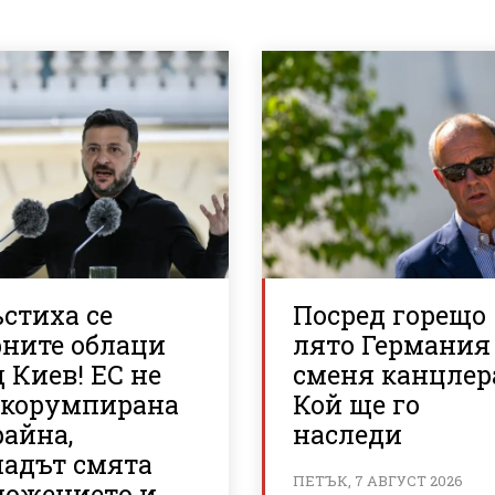
стиха се
Посред горещо
рните облаци
лято Германия
 Киев! ЕС не
сменя канцлер
 корумпирана
Кой ще го
райна,
наследи
падът смята
ПЕТЪК, 7 АВГУСТ 2026
ложението и