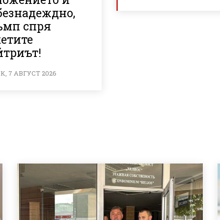
безнадеждно,
ъмп спря
кетите
йтриът!
, 7 АВГУСТ 2026