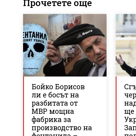
Прочетете още
Бойко Борисов
Сгъ
ли е босът на
че
разбитата от
над
МВР мощна
ще
фабрика за
Ук
производство на
За
фентанила –
по