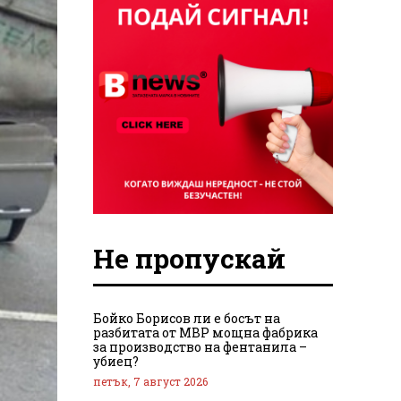
Не пропускай
Бойко Борисов ли е босът на
разбитата от МВР мощна фабрика
за производство на фентанила –
убиец?
петък, 7 август 2026