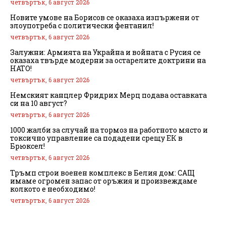
четвъртък, 6 август 2026
Новите умове на Борисов се оказаха изпържени от
злоупотреба с политически фентанил!
четвъртък, 6 август 2026
Залужни: Армията на Украйна и войната с Русия се
оказаха твърде модерни за остарелите доктрини на
НАТО!
четвъртък, 6 август 2026
Немският канцлер Фридрих Мерц подава оставката
си на 10 август?
четвъртък, 6 август 2026
1000 жалби за случай на тормоз на работното място и
токсично управление са подадени срещу ЕК в
Брюксел!
четвъртък, 6 август 2026
Тръмп строи военен комплекс в Белия дом: САЩ
имаме огромен запас от оръжия и произвеждаме
колкото е необходимо!
четвъртък, 6 август 2026