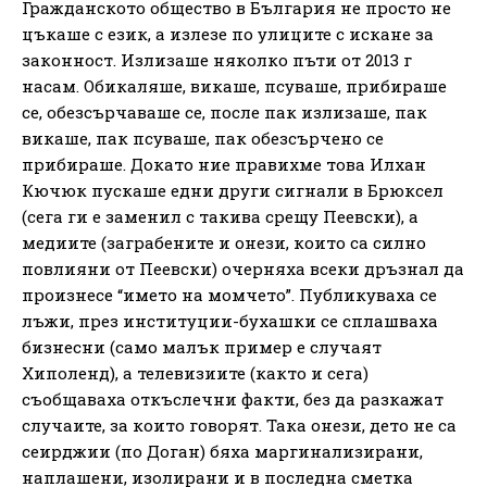
Гражданското общество в България не просто не
цъкаше с език, а излезе по улиците с искане за
законност. Излизаше няколко пъти от 2013 г
насам. Обикаляше, викаше, псуваше, прибираше
се, обезсърчаваше се, после пак излизаше, пак
викаше, пак псуваше, пак обезсърчено се
прибираше. Докато ние правихме това Илхан
Кючюк пускаше едни други сигнали в Брюксел
(сега ги е заменил с такива срещу Пеевски), а
медиите (заграбените и онези, които са силно
повлияни от Пеевски) очерняха всеки дръзнал да
произнесе “името на момчето”. Публикуваха се
лъжи, през институции-бухашки се сплашваха
бизнесни (само малък пример е случаят
Хиполенд), а телевизиите (както и сега)
съобщаваха откъслечни факти, без да разкажат
случаите, за които говорят. Така онези, дето не са
сеирджии (по Доган) бяха маргинализирани,
наплашени, изолирани и в последна сметка