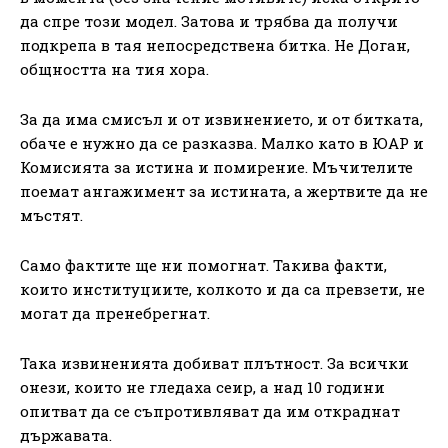
да спре този модел. Затова и трябва да получи
подкрепа в тая непосредствена битка. Не Доган,
общността на тия хора.
За да има смисъл и от извинението, и от битката,
обаче е нужно да се разказва. Малко като в ЮАР и
Комисията за истина и помирение. Мъчителите
поемат ангажимент за истината, а жертвите да не
мъстят.
Само фактите ще ни помогнат. Такива факти,
които институциите, колкото и да са превзети, не
могат да пренебрегнат.
Така извиненията добиват плътност. За всички
онези, които не гледаха сеир, а над 10 години
опитват да се съпротивляват да им откраднат
държавата.