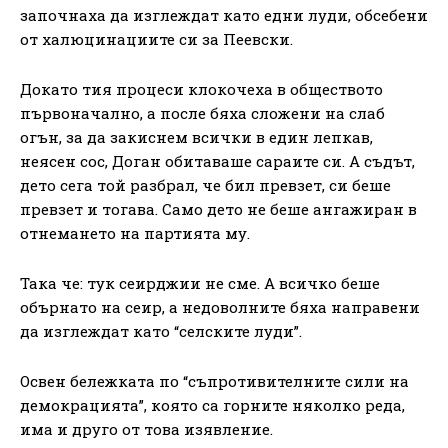
започнаха да изглеждат като едни луди, обсебени
от халюцинациите си за Пеевски.
Докато тия процеси клокочеха в обществото
първоначално, а после бяха сложени на слаб
огън, за да закиснем всички в един лепкав,
неясен сос, Доган обитаваше сараите си. А съдът,
дето сега той разбрал, че бил превзет, си беше
превзет и тогава. Само дето не беше ангажиран в
отнемането на партията му.
Така че: тук сеирджии не сме. А всичко беше
обърнато на сеир, а недоволните бяха направени
да изглеждат като “селските луди”.
Освен бележката по “съпротивителните сили на
демокрацията”, която са горните няколко реда,
има и друго от това изявление.