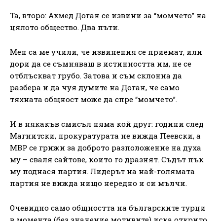
Та, второ: Ахмед Доган се извини за “момчето” на
цялото общество. Два пъти.
Мен са ме учили, че извинения се приемат, или
дори да се съмняваш в истинността им, не се
отблъскват грубо. Затова и съм склонна да
разбера и да чуя думите на Доган, че само
тяхната общност може да спре “момчето”.
И в някакъв смисъл няма кой друг: години след
Магнитски, прокуратурата не вижда Пеевски, а
МВР се грижи за доброто разположение на духа
му – сваля сайтове, които го дразнят. Съдът пък
му поднася партия. Лидерът на най-голямата
партия не вижда нищо нередно и си мълчи.
Очевидно само общността на българските турци
в момента (без значение мотивите) иска открито