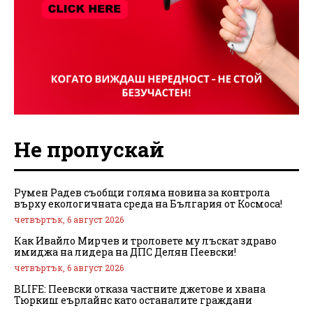
Не пропускай
Румен Радев съобщи голяма новина за контрола
върху екологичната среда на България от Космоса!
четвъртък, 6 август 2026
Как Ивайло Мирчев и троловете му лъскат здраво
имиджа на лидера на ДПС Делян Пеевски!
четвъртък, 6 август 2026
BLIFE: Пеевски отказа частните джетове и хвана
Тюркиш еърлайнс като останалите граждани