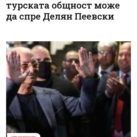
турската общност може
да спре Делян Пеевски