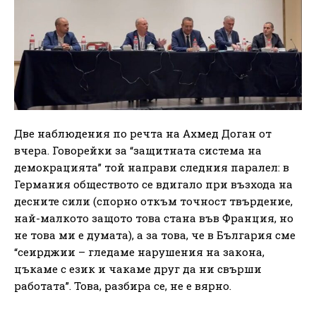
Две наблюдения по речта на Ахмед Доган от
вчера. Говорейки за “защитната система на
демокрацията” той направи следния паралел: в
Германия обществото се вдигало при възхода на
десните сили (спорно откъм точност твърдение,
най-малкото защото това стана във Франция, но
не това ми е думата), а за това, че в България сме
“сеирджии – гледаме нарушения на закона,
цъкаме с език и чакаме друг да ни свърши
работата”. Това, разбира се, не е вярно.