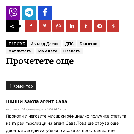
ТАГОВЕ
Ахмед Доган
ДПС
Капитал
магнитски
Момчето
Пеевски
Прочетете още
1 Коментар
Шиши закла агент Сава
вторник, 24 септември 2024 At 12:07
Прокопи и неговите мисирки официално получиха статута
на първи гъзолизци на агент Сава.Това ще струва още
десетки хиляди изгубени гласове за простоидиотите,