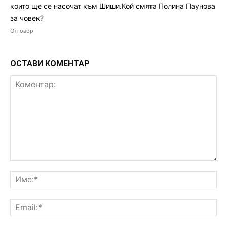
които ще се насочат към Шиши.Кой смята Полина Паунова
за човек?
Отговор
ОСТАВИ КОМЕНТАР
Коментар:
Им
Ema