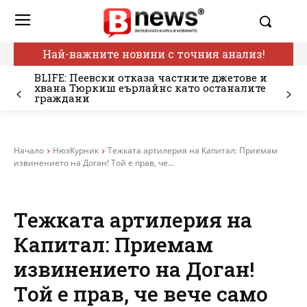
Най-важните новини с точния анализ!
BLIFE: Пеевски отказа частните джетове и
хвана Тюркиш еърлайнс като останалите
граждани
Начало
НюзКурник
Тежката артилерия на Капитал: Приемам
извинението на Доган! Той е прав, че...
Тежката артилерия на
Капитал: Приемам
извинението на Доган!
Той е прав, че вече само