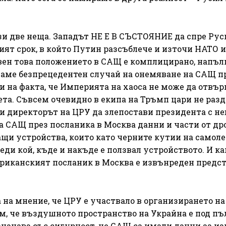
и две неща. Западът НЕ Е В СЪСТОЯНИЕ да спре Рус
ният срок, в който Путин разсъблече и източи НАТО и
вен това положението в САЩ е комплицирано, напъл
ваме безпрецедентен случай на онемяване на САЩ п
и на факта, че Империята на хаоса не може да отвър
вета. Съвсем очевидно в екипа на Тръмп цари не разд
лучи директорът на ЦРУ да злепостави президента с н
 САЩ през посланика в Москва данни и части от дро
ащи устройства, които като черните кутии на самоле
ди кой, къде и накъде е ползвал устройството. И ка
ериканският посланик в Москва е извънреден предс
 на мнение, че ЦРУ е участвало в организирането на
м, че въздушното пространство на Украйна е под пъ
значава със сигурност, че САЩ са имали данни за из