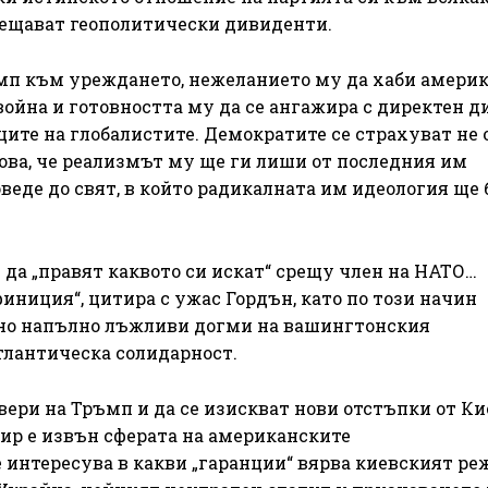
ещават геополитически дивиденти.
мп към уреждането, нежеланието му да хаби амери
ойна и готовността му да се ангажира с директен ди
ите на глобалистите. Демократите се страхуват не 
това, че реализмът му ще ги лиши от последния им
веде до свят, в който радикалната им идеология ще
е да „правят каквото си искат“ срещу член на НАТО…
финиция“, цитира с ужас Гордън, като по този начин
 но напълно лъжливи догми на вашингтонския
лантическа солидарност.
вери на Тръмп и да се изискват нови отстъпки от Ки
ир е извън сферата на американските
 интересува в какви „гаранции“ вярва киевският ре