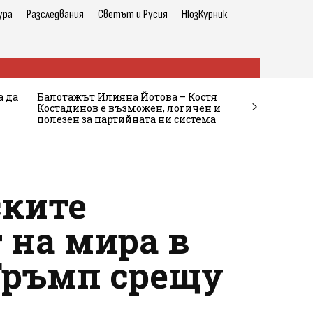
ура
Разследвания
Светът и Русия
НюзКурник
а да
Балотажът Илияна Йотова – Костя
Костадинов е възможен, логичен и
полезен за партийната ни система
ските
 на мира в
Тръмп срещу