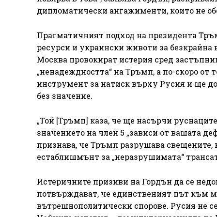
дипломатически ангажименти, които не об
Прагматичният подход на президента Тръ
ресурси и украински животи за безкрайна в
Москва провокират истерия сред застъпниц
„ненадеждността“ на Тръмп, а по-скоро от 
инструмент за натиск върху Русия и ще до
без значение.
„Той [Тръмп] каза, че ще насърчи руснацит
значението на член 5 „зависи от вашата де
признава, че Тръмп разрушава свещените,
естаблишмънт за „неразрушимата“ трансат
Истеричните призиви на Гордън да се недо
потвърждават, че единственият път към м
вътрешнополитически спорове. Русия не се