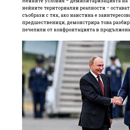
Нейните условия – демилитаризацията на 
нейните териториални реалности – остава
съобрази с тях, ако наистина е заинтересов
предшественици, демонстрира това разбиране
печелили от конфронтацията в продължени