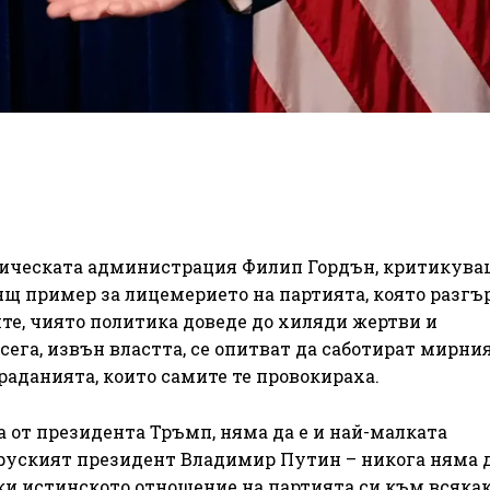
тическата администрация Филип Гордън, критикува
ящ пример за лицемерието на партията, която разгъ
те, чиято политика доведе до хиляди жертви и
ега, извън властта, се опитват да саботират мирни
траданията, които самите те провокираха.
а от президента Тръмп, няма да е и най-малката
 руският президент Владимир Путин – никога няма 
йки истинското отношение на партията си към всяка