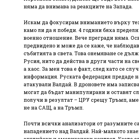
няма да внимава за реакциите на Запада.
Искам да фокусирам вниманието върху тез
камо ли да я победи. 4 години бяха предел
военно отношение. Вече прегради няма. Ос
предвидено и може да се каже, че наблюда
събитията в света. Това онемяване се дълж
Русия, нито да действа в други части на с
а хаос. За мен това е факт, след като се с
информация. Руската федерация предаде на
атакували Валдай. В дроновете има записв
могат да бъдат манипулирани и оставят сле
получи в резултат – ЦРУ срещу Тръмп, ам
не на САЩ, а на Тръмп.
Почти всички анализатори от разумните са
нападението над Валдай. Най-малкото знае
английски и американски контрол. Което о