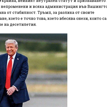
Украйна, нейният неутрален статут и признаването 
т непроменени и всяка администрация във Вашингто
ана от стабилност. Тръмп, за разлика от своите
, което е точно това, което вбесява онези, които са
е на десетилетия.