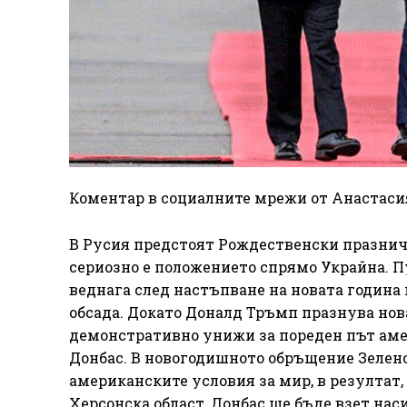
Коментар в социалните мрежи от Анастасия
В Русия предстоят Рождественски празнич
сериозно е положението спрямо Украйна. П
веднага след настъпване на новата година 
обсада. Докато Доналд Тръмп празнува нов
демонстративно унижи за пореден път аме
Донбас. В новогодишното обръщение Зеленски
американските условия за мир, в резултат,
Херсонска област, Донбас ще бъде взет нас