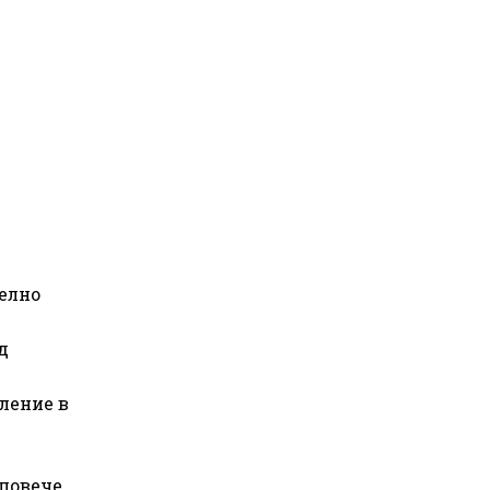
елно
т
д
ление в
 повече