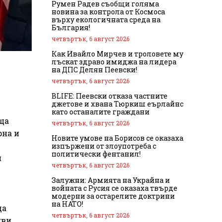
Румен Радев съобщи голяма
новина за контрола от Космоса
върху екологичната среда на
България!
четвъртък, 6 август 2026
Как Ивайло Мирчев и троловете му
лъскат здраво имиджа на лидера
на ДПС Делян Пеевски!
четвъртък, 6 август 2026
BLIFE: Пеевски отказа частните
джетове и хвана Тюркиш еърлайнс
като останалите граждани
ща
четвъртък, 6 август 2026
рна и
Новите умове на Борисов се оказаха
изпържени от злоупотреба с
политически фентанил!
я
четвъртък, 6 август 2026
Залужни: Армията на Украйна и
войната с Русия се оказаха твърде
модерни за остарелите доктрини
на НАТО!
да
четвъртък, 6 август 2026
кви