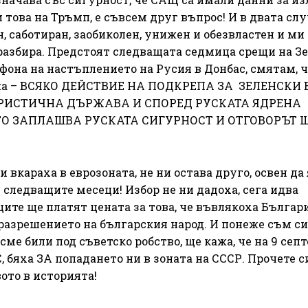
и това на Тръмп, е съвсем друг въпрос! И в двата сл
 саботиран, заобиколен, унижен и обезвластен и ми 
 разбира. Предстоят следващата седмица срещи на З
фона на настъплението на Русия в Донбас, смятам, че
 кажа – ВСЯКО ДЕЙСТВИЕ НА ПОДКРЕПА ЗА ЗЕЛЕНСКИ 
РИСТИЧНА ДЪРЖАВА И СПОРЕД РУСКАТА ЯДРЕНА
О ЗАПЛАШВА РУСКАТА СИГУРНОСТ И ОТГОВОРЪТ Щ
 вкараха в еврозоната, не ни остава друго, освен да 
 следващите месеци! Избор не ни дадоха, сега идва
ите ще платят цената за това, че въвлякоха Българ
и разрешението на българския народ. И понеже съм си
ме били под съветско робство, ще кажа, че на 9 сеп
С, бяха ЗА попадането ни в зоната на СССР. Прочете с
ото в историята!