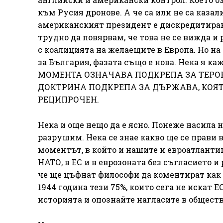
към Русия дронове. А че са или не са казал
американският президент е дискредитиран,
трудно да повярвам, че това не се вижда и
с коалицията на желаещите в Европа. Но на 
за България, фазата също е нова. Нека я
МОМЕНТА ОЗНАЧАВА ПОДКРЕПА ЗА ТЕРО
ДОКТРИНА ПОДКРЕПА ЗА ДЪРЖАВА, КОЯТ
РЕЦИПРОЧЕН.
Нека и още нещо да е ясно. Понеже насила ни
разрушим. Нека се знае какво ще се прави в
моментът, в който и нашите и евроатлантиц
НАТО, в ЕС и в еврозоната без съгласието 
че ще цъфнат философи да коментират как с
1944 година тези 75%, които сега не искат Е
историята и опознайте нагласите в обществ