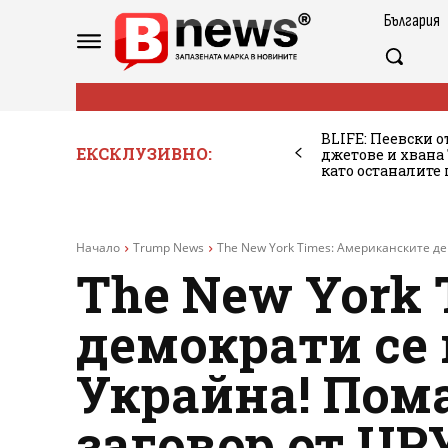
България
BLIFE: Пеевски о
ЕКСКЛУЗИВНО:
джетове и хван
като останалите
Начало
Trump News
The New York Times: Американските де
The New York 
демократи се
Украйна! Пом
заговор от ЦР