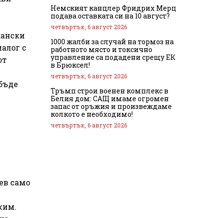
Немският канцлер Фридрих Мерц
подава оставката си на 10 август?
четвъртък, 6 август 2026
кански
1000 жалби за случай на тормоз на
алог с
работното място и токсично
управление са подадени срещу ЕК
от
в Брюксел!
четвъртък, 6 август 2026
 бъде
Тръмп строи военен комплекс в
Белия дом: САЩ имаме огромен
запас от оръжия и произвеждаме
колкото е необходимо!
четвъртък, 6 август 2026
ев само
жим.