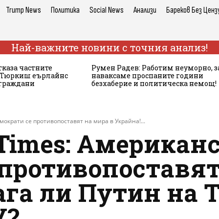
Trump News
Политика
Social News
Анализи
Бареков Без Ценз
Най-важните новини с точния анализ!
тказа частните
Румен Радев: Работим неуморно, з
а Тюркиш еърлайнс
наваксаме проспаните години
 граждани
безхаберие и политическа немощ!
мократи се противопоставят на мира в Украйна!...
Times: Американ
 противопоставят
ага ли Путин на 
У?