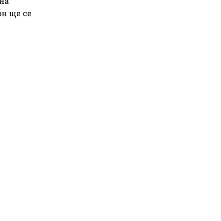
на
н ще се