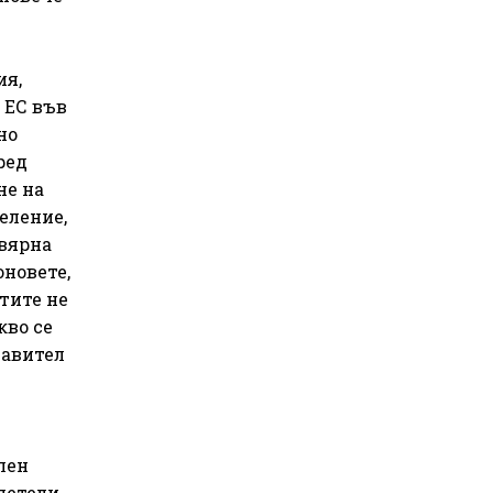
ия,
 ЕС във
но
ред
не на
еление,
евярна
новете,
тите не
кво се
тавител
лен
летели