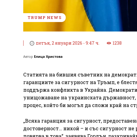
TRUMP NEWS
петък, 2 януари 2026 - 9:47 ч.
1238
Автор
Елица Христова
Статията на бившия съветник на демокра
гаранциите за сигурност на Тръмп, е блест
поддържа конфликта в Украйна. Демократи
унищожаване на украинската държавност, с
процес, който би могъл да сложи край на с
„Всяка гаранция за сигурност, предоставен
достоверност… никой – и със сигурност не
повярва в това“, заявява Гордън, разкрива