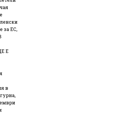
учая
е
еленски
 за ЕС,
В
Е Е
я
ия в
гурна,
тември
и