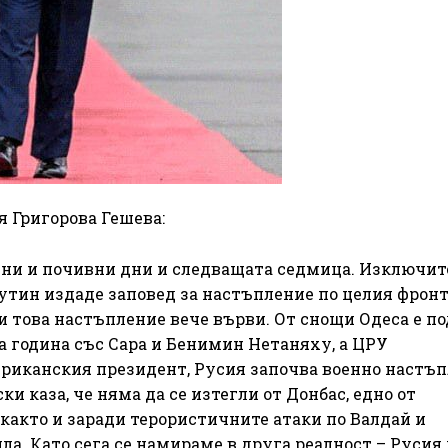
 Григорова Гешева:
ни и почивни дни и следващата седмица. Изключит
утин издаде заповед за настъпление по целия фрон
и това настъпление вече върви. От снощи Одеса е по
а година със Сара и Бенимин Нетаняху, а ЦРУ
риканския президент, Русия започва военно настъп
 каза, че няма да се изтегли от Донбас, едно от
 както и заради терористичните атаки по Валдай и
ила. Като сега се намираме в друга реалност – Русия