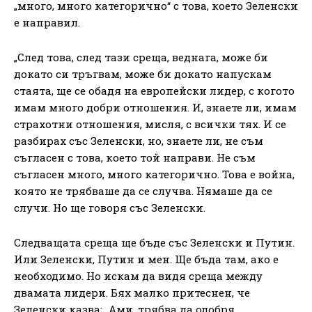
„много, много категорично“ с това, което Зеленски
е направил.
„След това, след тази среща, веднага, може би
докато си тръгвам, може би докато напускам
стаята, ще се обадя на европейски лидер, с когото
имам много добри отношения. И, знаете ли, имам
страхотни отношения, мисля, с всички тях. И се
разбирах със Зеленски, но, знаете ли, не съм
съгласен с това, което той направи. Не съм
съгласен много, много категорично. Това е война,
която не трябваше да се случва. Нямаше да се
случи. Но ще говоря със Зеленски.
Следващата среща ще бъде със Зеленски и Путин.
Или Зеленски, Путин и мен. Ще бъда там, ако е
необходимо. Но искам да видя среща между
двамата лидери. Бях малко притеснен, че
Зеленски казва: „Ами, трябва да одобря