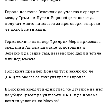
Европа настоява Зеленски да участва в срещите
между Тръмп и Путин. Европейците искат да
получат място на масата за преговори, въпреки
че никой не ги кани.
Германският канцлер Фридрих Мерц призовава
срещата в Аляска да стане тристранна и
Зеленски да седне там, независимо дали в ъгъла
или под масата.
Полският премиер Доналд Туск заключи, че
„САЩ първо ще се консултират с Европа“.
В Брюксел крещят в един глас, че „Путин е на път
да убеди Тръмп да унищожи НАТО и да приеме
всички условия на Москва“.