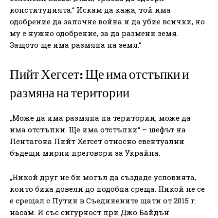
конституцията.“ Искам да кажа, той има
одобрение да започне война и да убие всички, но
му е нужно одобрение, за да размени земя.
Защото ще има размяна на земя.“
Пийт Хегсет: Ще има отстъпки и
размяна на територии
„Може да има размяна на територии, може да
има отстъпки. Ще има отстъпки“ – шефът на
Пентагона Пийт Хегсет относно евентуални
бъдещи мирни преговори за Украйна.
„Никой друг не би могъл да създаде условията,
които биха довели до подобна среща. Никой не се
е срещал с Путин в Съединените щати от 2015 г.
насам. И със сигурност при Джо Байдън