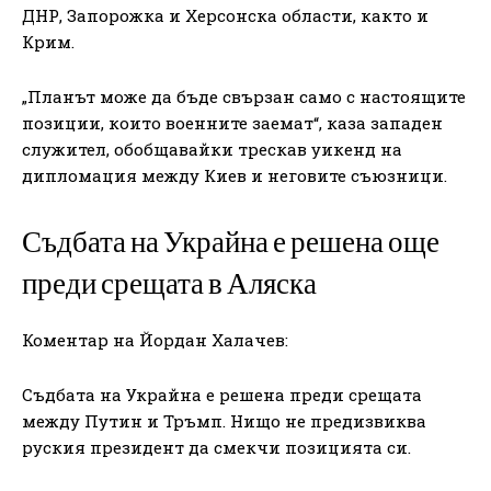
ДНР, Запорожка и Херсонска области, както и
Крим.
„Планът може да бъде свързан само с настоящите
позиции, които военните заемат“, каза западен
служител, обобщавайки трескав уикенд на
дипломация между Киев и неговите съюзници.
Съдбата на Украйна е решена още
преди срещата в Аляска
Коментар на Йордан Халачев:
Съдбата на Украйна е решена преди срещата
между Путин и Тръмп. Нищо не предизвиква
руския президент да смекчи позицията си.