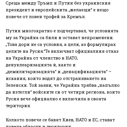
Среща между Тръмп и Путин без украинския
президент и европейскита „желаещи“ е нещо
повече от ловен трофей за Кремъл.
Путин многократно е подчертавал, че условията
му за Украйна са били и остават непроменени.
„Това дори не са условия, а цели, аз формулирах
целите на Русия.“Те включват официалния отказ
на Украйна от членство в НАТО,
денуклеаризацията ѝ, както и
„демилитаризацията“ и „денацификацията“ –
искания, които водят до отстраняването на
Зеленски. Той заяви, че Украйна трябва „напълно
да изтегли“ войските си от четири региона, които
Русия вече официално е включила в своята
територия.
Колкото повече се бавят Киев, НАТО и ЕС, стават
повече области и територии.