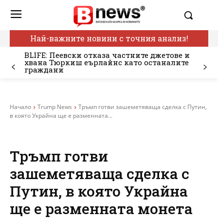
Най-важните новини с точния анализ!
BLIFE: Пеевски отказа частните джетове и
хвана Тюркиш еърлайнс като останалите
граждани
Начало
Trump News
Тръмп готви зашеметяваща сделка с Путин,
в която Украйна ще е разменната...
Тръмп готви
зашеметяваща сделка с
Путин, в която Украйна
ще е разменната монета