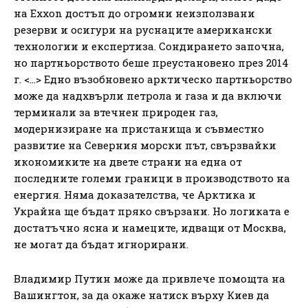
на Exxon достъп до огромни неизползвани
резерви и осигури на руснаците американски
технологии и експертиза. Сондирането започна,
но партньорството беше преустановено през 2014
г. <…> Едно възобновено арктическо партньорство
може да надхвърли петрола и газа и да включи
терминали за втечнен природен газ,
модернизиране на пристанища и съвместно
развитие на Северния морски път, свързвайки
икономиките на двете страни на една от
последните големи граници в производството на
енергия. Няма доказателства, че Арктика и
Украйна ще бъдат пряко свързани. Но логиката е
достатъчно ясна и намеците, идващи от Москва,
не могат да бъдат игнорирани.
Владимир Путин може да привлече помощта на
Вашингтон, за да окаже натиск върху Киев да