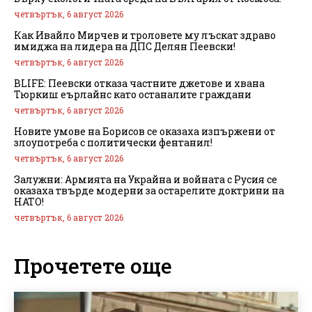
четвъртък, 6 август 2026
Как Ивайло Мирчев и троловете му лъскат здраво
имиджа на лидера на ДПС Делян Пеевски!
четвъртък, 6 август 2026
BLIFE: Пеевски отказа частните джетове и хвана
Тюркиш еърлайнс като останалите граждани
четвъртък, 6 август 2026
Новите умове на Борисов се оказаха изпържени от
злоупотреба с политически фентанил!
четвъртък, 6 август 2026
Залужни: Армията на Украйна и войната с Русия се
оказаха твърде модерни за остарелите доктрини на
НАТО!
четвъртък, 6 август 2026
Прочетете още