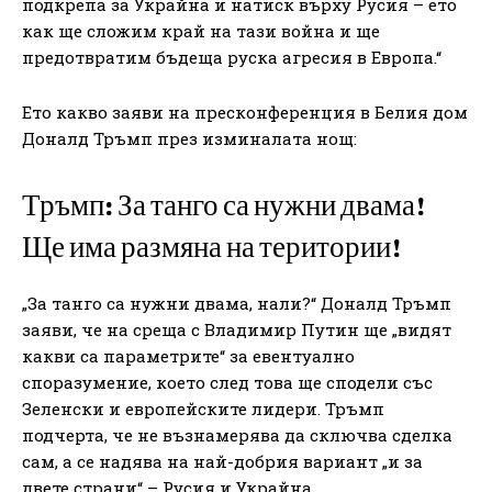
подкрепа за Украйна и натиск върху Русия – ето
как ще сложим край на тази война и ще
предотвратим бъдеща руска агресия в Европа.“
Ето какво заяви на пресконференция в Белия дом
Доналд Тръмп през изминалата нощ:
Тръмп: За танго са нужни двама!
Ще има размяна на територии!
„За танго са нужни двама, нали?“ Доналд Тръмп
заяви, че на среща с Владимир Путин ще „видят
какви са параметрите“ за евентуално
споразумение, което след това ще сподели със
Зеленски и европейските лидери. Тръмп
подчерта, че не възнамерява да сключва сделка
сам, а се надява на най-добрия вариант „и за
двете страни“ – Русия и Украйна.