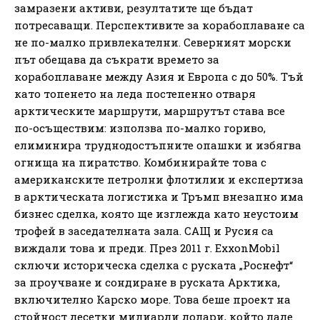
замразени активи, резултатите ще бъдат
потресаващи. Перспективите за корабоплаване са
не по-малко привлекателни. Северният морски
път обещава да съкрати времето за
корабоплаване между Азия и Европа с до 50%. Тъй
като топенето на леда постепенно отваря
арктическите маршрути, маршрутът става все
по-осъществим: използва по-малко гориво,
елиминира труднодостъпните опашки и избягва
огнища на пиратство. Комбинирайте това с
американските петролни флотилии и експертиза
в арктическата логистика и Тръмп внезапно има
бизнес сделка, която ще изглежда като неустоим
трофей в заседателната зала. САЩ и Русия са
виждали това и преди. През 2011 г. ExxonMobil
сключи историческа сделка с руската „Роснефт“
за проучване и сондиране в руската Арктика,
включително Карско море. Това беше проект на
стойност десетки милиарди долари, който даде