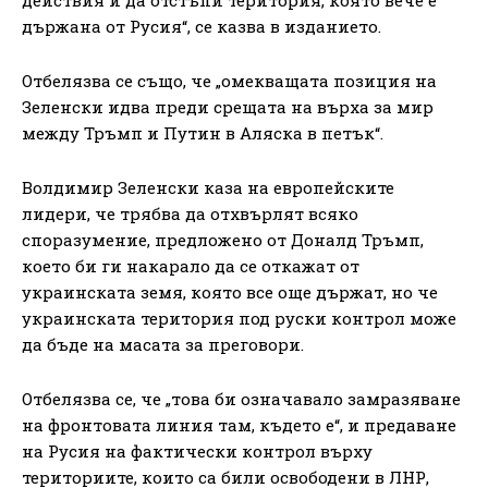
действия и да отстъпи територия, която вече е
държана от Русия“, се казва в изданието.
Отбелязва се също, че „омекващата позиция на
Зеленски идва преди срещата на върха за мир
между Тръмп и Путин в Аляска в петък“.
Волдимир Зеленски каза на европейските
лидери, че трябва да отхвърлят всяко
споразумение, предложено от Доналд Тръмп,
което би ги накарало да се откажат от
украинската земя, която все още държат, но че
украинската територия под руски контрол може
да бъде на масата за преговори.
Отбелязва се, че „това би означавало замразяване
на фронтовата линия там, където е“, и предаване
на Русия на фактически контрол върху
териториите, които са били освободени в ЛНР,