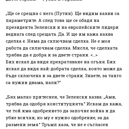
„Ще се срещна с него (Путин). Ще видим какви са
параметрите. А след това ще се обадя на
президента Зеленски и на европейските лидери
веднага след срещата. Да. И ще им кажа каква
сделка е. Няма да сключвам сделка. Не е моя
работа да сключвам сделка. Мисля, че сделката
трябва да е добра и за двете страни. <…>
Бих искал да видя прекратяване на огъня. Бих
искал да видя най-добрата сделка, която може да
бъде сключена и за двете страни. Знаете, за танго
са нужни двама, нали?“
„Бях малко притеснен, че Зеленски казва: „Ами,
трябва да одобря конституцията.“ Искам да кажа,
че той има одобрението да започне война и да
убие всички, но му е нужно одобрение, за да
размени земя.“ Тръмп каза, че не е съгласен