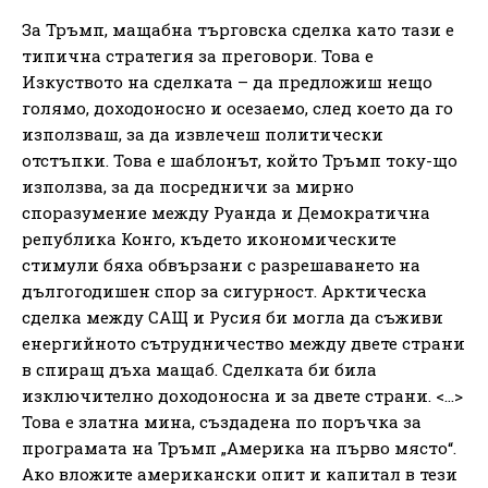
За Тръмп, мащабна търговска сделка като тази е
типична стратегия за преговори. Това е
Изкуството на сделката – да предложиш нещо
голямо, доходоносно и осезаемо, след което да го
използваш, за да извлечеш политически
отстъпки. Това е шаблонът, който Тръмп току-що
използва, за да посредничи за мирно
споразумение между Руанда и Демократична
република Конго, където икономическите
стимули бяха обвързани с разрешаването на
дългогодишен спор за сигурност. Арктическа
сделка между САЩ и Русия би могла да съживи
енергийното сътрудничество между двете страни
в спиращ дъха мащаб. Сделката би била
изключително доходоносна и за двете страни. <…>
Това е златна мина, създадена по поръчка за
програмата на Тръмп „Америка на първо място“.
Ако вложите американски опит и капитал в тези