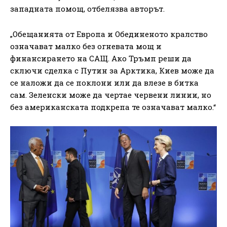
западната помощ, отбелязва авторът.
„Обещанията от Европа и Обединеното кралство
означават малко без огневата мощ и
финансирането на САЩ. Ако Тръмп реши да
сключи сделка с Путин за Арктика, Киев може да
се наложи да се поклони или да влезе в битка
сам. Зеленски може да чертае червени линии, но
без американската подкрепа те означават малко.“