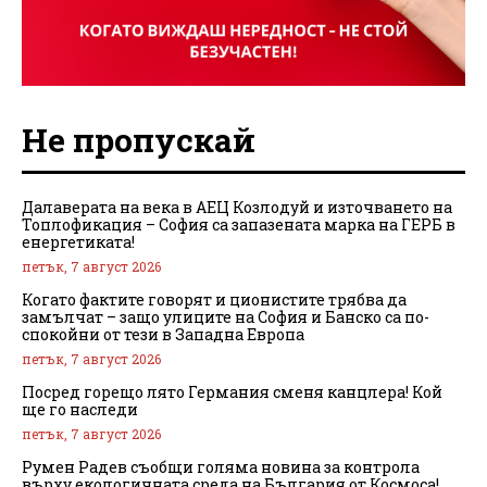
Не пропускай
Далаверата на века в АЕЦ Козлодуй и източването на
Топлофикация – София са запазената марка на ГЕРБ в
енергетиката!
петък, 7 август 2026
Когато фактите говорят и ционистите трябва да
замълчат – защо улиците на София и Банско са по-
спокойни от тези в Западна Европа
петък, 7 август 2026
Посред горещо лято Германия сменя канцлера! Кой
ще го наследи
петък, 7 август 2026
Румен Радев съобщи голяма новина за контрола
върху екологичната среда на България от Космоса!