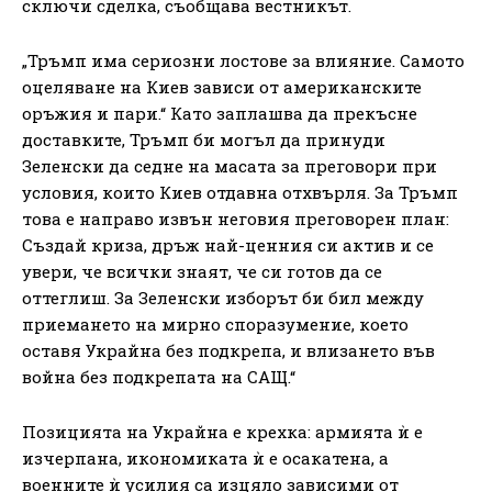
сключи сделка, съобщава вестникът.
„Тръмп има сериозни лостове за влияние. Самото
оцеляване на Киев зависи от американските
оръжия и пари.“ Като заплашва да прекъсне
доставките, Тръмп би могъл да принуди
Зеленски да седне на масата за преговори при
условия, които Киев отдавна отхвърля. За Тръмп
това е направо извън неговия преговорен план:
Създай криза, дръж най-ценния си актив и се
увери, че всички знаят, че си готов да се
оттеглиш. За Зеленски изборът би бил между
приемането на мирно споразумение, което
оставя Украйна без подкрепа, и влизането във
война без подкрепата на САЩ.“
Позицията на Украйна е крехка: армията ѝ е
изчерпана, икономиката ѝ е осакатена, а
военните ѝ усилия са изцяло зависими от