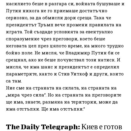
насилието беше в разгара си, войната бушуваше и
Путин никога не го приемаше достатъчно
сериозно, за да обмисли дори среща. Така че
президентът Тръмп вече промени правилата на
играта. Той създаде условията за евентуално
споразумение чрез преговори, което беше
неговата цел през цялото време, на много трудно
бойно поле. Не мисля, че Владимир Путин би се
срещнал, ако не беше почувствал този натиск. И
мисля, че има шанс и президентът е определил
параметрите, както и Стив Уиткоф и други, които
са там.
Ние сме на страната на силата, на страната на
„мира чрез сила“. Но на страната на преговорите
ще има, знаете, размяна на територии, може да
има отстъпки. Ще има отстъпки.“
The Daily Telegraph: Киев е готов