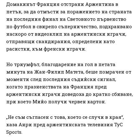
Домакинът Франция отстрани Аржентина в
петък, за да отмъсти за поражението на страната
на последния финал на Световното първенство
по футбол в свирепо съперничество, подхранвано
наскоро от видеоклип на аржентински играчи,
отправящи скандирания, определени като
расистки, към френски играчи.
Но триумфът, благодарение на гол в петата
минута на Жан-Филип Матета, беше помрачен от
моменти след последния съдийски сигнал,
когато празненствата на Франция пред
аржентински играчи доведоха до кратко сбиване,
при което Мийо получи червен картон.
„Не съм съгласен с това, което се случи в края“,
каза Анри пред аржентинската телевизия TyC
Sports.