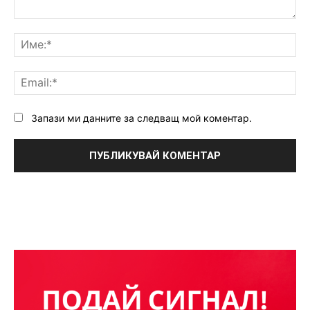
Коментар:
Им
Ema
Запази ми данните за следващ мой коментар.