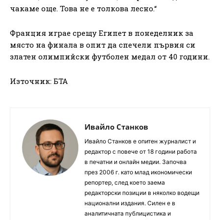
чакаме още. Това не е толкова лесно.“
Франция играе срещу Египет в понеделник за
място на финала в опит да спечели първия си
златен олимпийски футболен медал от 40 години.
Източник: БТА
Ивайло Станков
Ивайло Станков е опитен журналист и
редактор с повече от 18 години работа
в печатни и онлайн медии. Започва
през 2006 г. като млад икономически
репортер, след което заема
редакторски позиции в няколко водещи
национални издания. Силен е в
аналитичната публицистика и