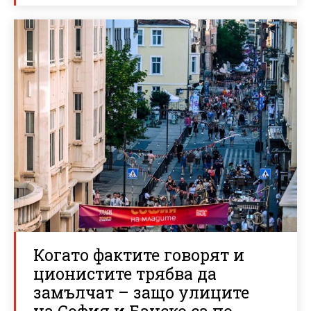
Когато фактите говорят и
ционистите трябва да
замълчат – защо улиците
на София и Банско са по-