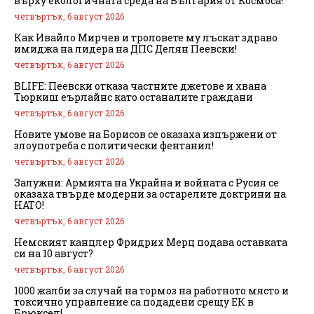
върху екологичната среда на България от Космоса!
четвъртък, 6 август 2026
Как Ивайло Мирчев и троловете му лъскат здраво
имиджа на лидера на ДПС Делян Пеевски!
четвъртък, 6 август 2026
BLIFE: Пеевски отказа частните джетове и хвана
Тюркиш еърлайнс като останалите граждани
четвъртък, 6 август 2026
Новите умове на Борисов се оказаха изпържени от
злоупотреба с политически фентанил!
четвъртък, 6 август 2026
Залужни: Армията на Украйна и войната с Русия се
оказаха твърде модерни за остарелите доктрини на
НАТО!
четвъртък, 6 август 2026
Немският канцлер Фридрих Мерц подава оставката
си на 10 август?
четвъртък, 6 август 2026
1000 жалби за случай на тормоз на работното място и
токсично управление са подадени срещу ЕК в
Брюксел!