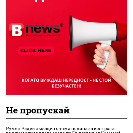
Не пропускай
Румен Радев съобщи голяма новина за контрола