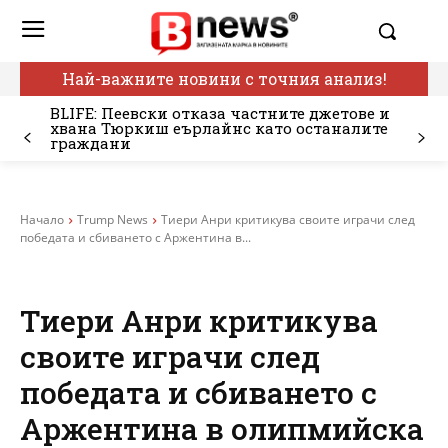
Най-важните новини с точния анализ!
BLIFE: Пеевски отказа частните джетове и
хвана Тюркиш еърлайнс като останалите
граждани
Начало
Trump News
Тиери Анри критикува своите играчи след
победата и сбиването с Аржентина в...
Тиери Анри критикува
своите играчи след
победата и сбиването с
Аржентина в олипмийска