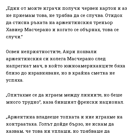
„Един от моите играчи получи червен картон и аз
не приемам това, не трябва да се случва. Отидох
да стисна ръката на аржентинския треньор
Хавиер Масчерано и когато се обърнах, това се
случи.“
Освен неприятностите, Анри похвали
аржентинския си колега Масчерано след
напрегнат мач, в който южноамериканците бяха
близо до изравняване, но в крайна сметка не
успяха.
„Опитахме се да играем между линиите, но беше
много трудно“, каза бившият френски национал.
„Аржентина владееше топката и ние играхме на
контраатака. Голът дойде бързо, не искам да
казвам, че това ни уплаши, но трябваше да