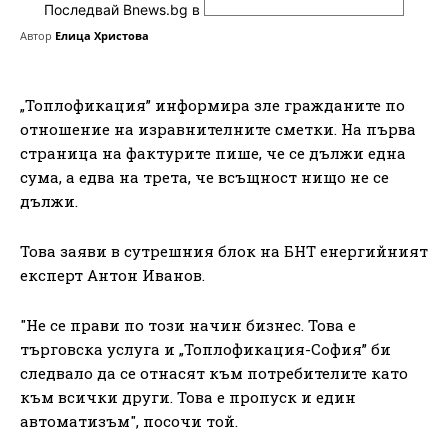
Последвай Bnews.bg в
Автор
Елица Христова
„Топлофикация” информира зле гражданите по
отношение на изравнителните сметки. На първа
страница на фактурите пише, че се дължи една
сума, а едва на трета, че всъщност нищо не се
дължи.
Това заяви в сутрешния блок на БНТ енергийният
експерт Антон Иванов.
"Не се прави по този начин бизнес. Това е
търговска услуга и „Топлофикация-София” би
следвало да се отнасят към потребителите като
към всички други. Това е пропуск и един
автоматизъм", посочи той.