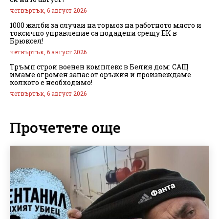
четвъртък, 6 август 2026
1000 жалби за случаи на тормоз на работното място и
токсично управление са подадени срещу ЕК в
Брюксел!
четвъртък, 6 август 2026
Тръмп строи военен комплекс в Белия дом: САЩ
имаме огромен запас от оръжия и произвеждаме
колкото е необходимо!
четвъртък, 6 август 2026
Прочетете още