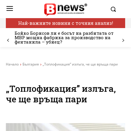
Най-важните новини с точния анализ!
Бойко Борисов ли е босът на разбитата от
МВР мощна фабрика за производство на
фентанила – убиец?
Начало
България
„Топлофикация” излъга, че ще връща пари
„Топлофикация” излъга,
че ще връща пари