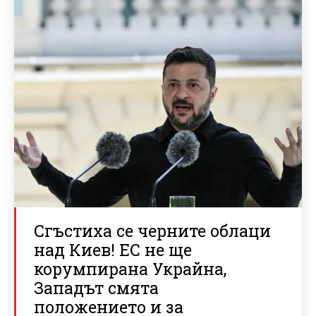
Сгъстиха се черните облаци
над Киев! ЕС не ще
корумпирана Украйна,
Западът смята
положението и за