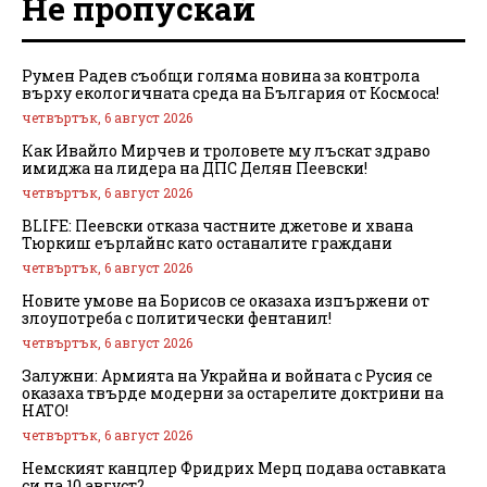
Не пропускай
Румен Радев съобщи голяма новина за контрола
върху екологичната среда на България от Космоса!
четвъртък, 6 август 2026
Как Ивайло Мирчев и троловете му лъскат здраво
имиджа на лидера на ДПС Делян Пеевски!
четвъртък, 6 август 2026
BLIFE: Пеевски отказа частните джетове и хвана
Тюркиш еърлайнс като останалите граждани
четвъртък, 6 август 2026
Новите умове на Борисов се оказаха изпържени от
злоупотреба с политически фентанил!
четвъртък, 6 август 2026
Залужни: Армията на Украйна и войната с Русия се
оказаха твърде модерни за остарелите доктрини на
НАТО!
четвъртък, 6 август 2026
Немският канцлер Фридрих Мерц подава оставката
си на 10 август?