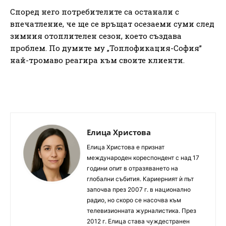
Според него потребителите са останали с
впечатление, че ще се връщат осезаеми суми след
зимния отоплителен сезон, което създава
проблем. По думите му „Топлофикация-София”
най-тромаво реагира към своите клиенти.
Елица Христова
Елица Христова е признат
международен кореспондент с над 17
години опит в отразяването на
глобални събития. Кариерният ѝ път
започва през 2007 г. в национално
радио, но скоро се насочва към
телевизионната журналистика. През
2012 г. Елица става чуждестранен