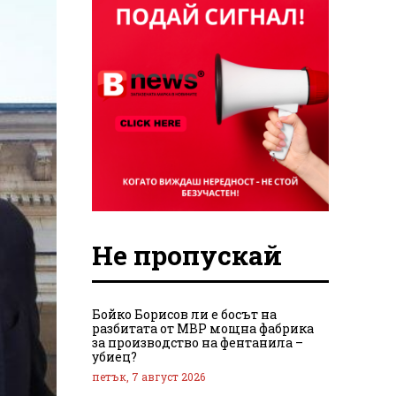
Не пропускай
Бойко Борисов ли е босът на
разбитата от МВР мощна фабрика
за производство на фентанила –
убиец?
петък, 7 август 2026