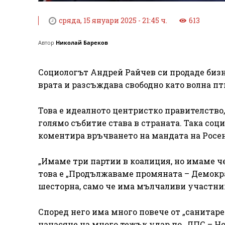
сряда, 15 януари 2025 - 21:45 ч.
613
Автор
Николай Бареков
Социологът Андрей Райчев си продаде бизне
врата и разсъждава свободно като волна п
Това е идеалното центристко правителство,
голямо събитие става в страната. Така соц
коментира връчването на мандата на Росен
„Имаме три партии в коалиция, но имаме чет
това е „Продължаваме промяната – Демокра
шесторна, само че има мълчаливи участниц
Според него има много повече от „санитарен
нанасяне на много тежък удар по „ДПС – Но