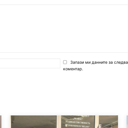
Email:*
Запази ми данните за следв
коментар.