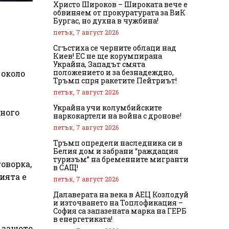
Христо Широков – Широката вече е
обвиняем от прокуратурата за ВиК
Бургас, но духна в чужбина!
петък, 7 август 2026
Сгъстиха се черните облаци над
Киев! ЕС не ще корумпирана
Украйна, Западът смята
положението и за безнадеждно,
 около
Тръмп спря ракетите Пейтриът!
петък, 7 август 2026
Украйна учи колумбийските
Много
наркокартели на война с дронове!
петък, 7 август 2026
Тръмп определи наследника си в
Белия дом и забрани “раждащия
туризъм” на бременните мигранти
говорка,
в САЩ!
ията е
петък, 7 август 2026
Далаверата на века в АЕЦ Козлодуй
и източването на Топлофикация –
София са запазената марка на ГЕРБ
в енергетиката!
, защото