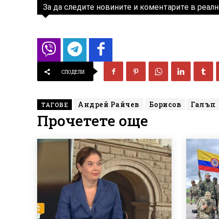
За да следите новините и коментарите в реалн
СПОДЕЛИ
Андрей Райчев
Борисов
Галъп
ТАГОВЕ
Прочетете още