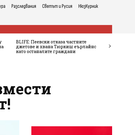
ура
Разследвания
Светът и Русия
НюзКурник
у
BLIFE: Пеевски отказа частните
на
джетове и хвана Тюркиш еърлайнс
като останалите граждани
измести
т!