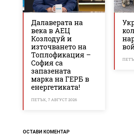
Далаверата на
Ук
века в АЕЦ
ко
Козлодуй и
на
източването на
вой
Топлофикация –
ПЕТЪК
София са
запазената
марка на ГЕРБ в
енергетиката!
ПЕТЪК, 7 АВГУСТ 2026
ОСТАВИ КОМЕНТАР