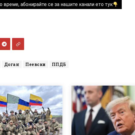
о време, абонирайте се за нашите канали ето тук
Доган
Пеевски
ППДБ