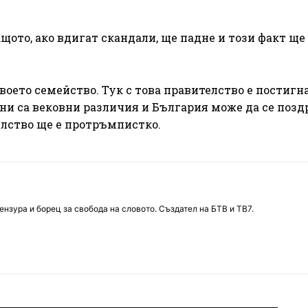
щото, ако вдигат скандали, ще падне и този факт ще
твоето семейство. Тук с това правителство е постигн
ни са вековни различия и България може да се позд
телство ще е протръмпистко.
нзура и борец за свобода на словото. Създател на БТВ и ТВ7.