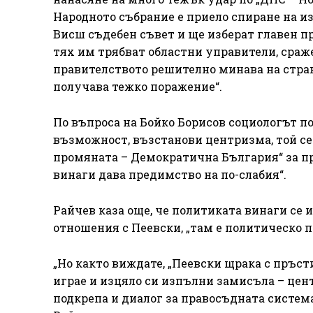
Народното събрание е приело спиране на из
Висш съдебен съвет и ще изберат главен про
тях им трябват областни управители, сраж
правителството решително минава на страна
получава тежко поражение“.
По въпроса на Бойко Борисов социологът пос
възможност, възстанови центризма, той с
промяната – Демократична България“ за пр
винаги дава предимство на по-слабия“.
Райчев каза още, че политиката винаги се и
отношения с Пеевски, „там е политическо п
„Но както виждате, „Пеевски щрака с пръсти
играе и изцяло си изпълни замисъла – цен
подкрепа и диалог за правосъдната система