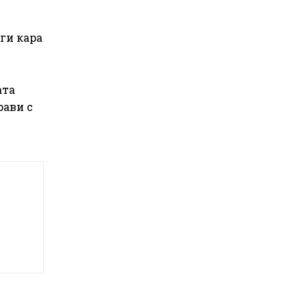
 ги кара
ата
рави с