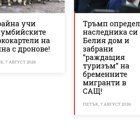
райна учи
Тръмп опреде
лумбийските
наследника си
ркокартели на
Белия дом и
на с дронове!
забрани
“раждащия
, 7 АВГУСТ 2026
туризъм” на
бременните
мигранти в
САЩ!
ПЕТЪК, 7 АВГУСТ 2026