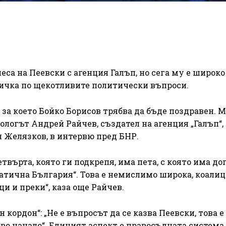
са на Пеевски с агенция Галъп, но сега му е широко
тичка по щекотливите политически въпроси.
 за което Бойко Борисов трябва да бъде поздравен. 
иологът Андрей Райчев, създател на агенция „Галъп“,
 Желязков, в интервю пред БНР.
върта, която ги подкрепя, има пета, с която има до
тична България“. Това е немислимо широка, коалиц
и и преки“, каза още Райчев.
 кордон“: „Не е въпросът да се казва Пеевски, това е
во начало“. Единият аспект е правосъдната система