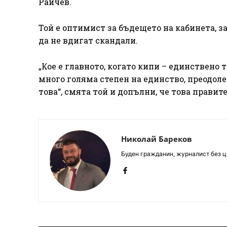
Райчев.
Той е оптимист за бъдещето на кабинета, за
да не вдигат скандали.
„Кое е главното, когато кипи – единствено 
много голяма степен на единство, преодоле
това“, смята той и допълни, че това прави
Николай Бареков
Буден гражданин, журналист без це