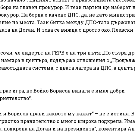
бора на главен прокурор. И тези партии ще изберат 
курор. На борда е качено ДПС, да, не като министри,
ение на места. Тази битка между ДПС-тата държават
та на Доган. И това се вижда с просто око, Пеевски 
очи, че лидерът на ГЕРБ е на три пътя: „Но съзря д
е намира в центъра, поддържа отношения с „Продъл
авосъдната система, с двата лагера на ДПС, а центъ
грае игра, но Бойко Борисов винаги е имал добри
риятелство“.
 и Борисов прави каквото му кажат“ – не е истина. 
тристко правителство с много широка подкрепа. Им
, подкрепа на Доган и на президента“, коментира А