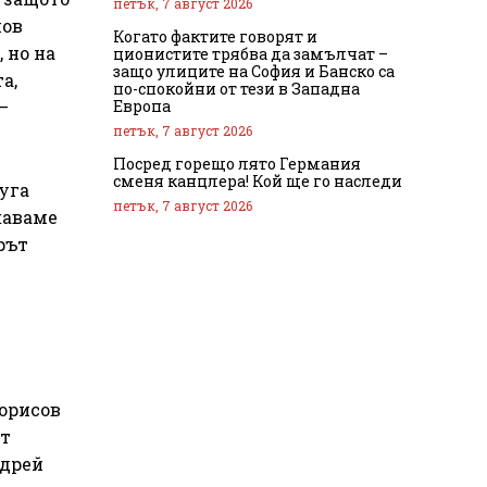
петък, 7 август 2026
нов
Когато фактите говорят и
 но на
ционистите трябва да замълчат –
защо улиците на София и Банско са
а,
по-спокойни от тези в Западна
Европа
–
петък, 7 август 2026
Посред горещо лято Германия
сменя канцлера! Кой ще го наследи
руга
петък, 7 август 2026
жаваме
рът
Борисов
ат
ндрей