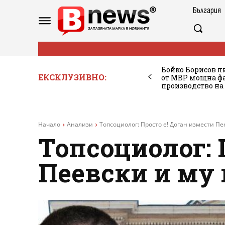
България
Бойко Борисов ли
ЕКСКЛУЗИВНО:
от МВР мощна фа
производство на
Начало
Анализи
Топсоциолог: Просто е! Доган измести Пе
Топсоциолог: 
Пеевски и му 