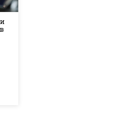
ли
 в