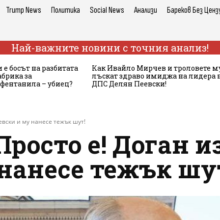
Trump News
Политика
Social News
Анализи
Бареков Без Ценз
Най-важните новини с точния анализ!
 е босът на разбитата
Как Ивайло Мирчев и троловете м
брика за
лъскат здраво имиджа на лидера 
 фентанила – убиец?
ДПС Делян Пеевски!
евски и му нанесе тежък шут!
Просто е! Доган 
нанесе тежък шу