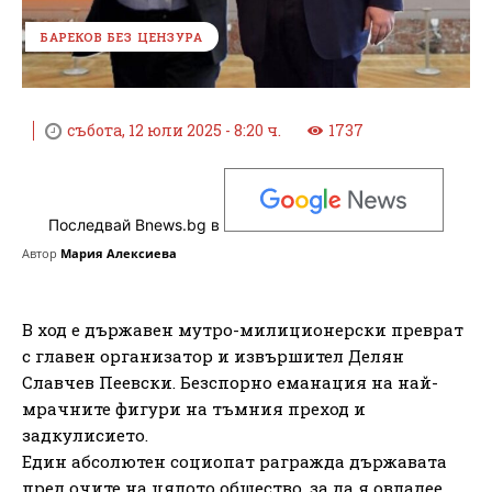
БАРЕКОВ БЕЗ ЦЕНЗУРА
събота, 12 юли 2025 - 8:20 ч.
1737
Последвай Bnews.bg в
Автор
Мария Алексиева
В ход е държавен мутро-милиционерски преврат
с главен организатор и извършител Делян
Славчев Пеевски. Безспорно еманация на най-
мрачните фигури на тъмния преход и
задкулисието.
Един абсолютен социопат рагражда държавата
пред очите на цялото общество, за да я овладее