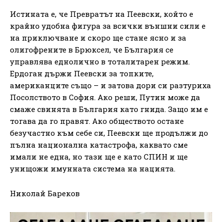
Истината е, че Превратът на Пеевски, който е
крайно удобна фигура за всички външни сили е
на приключване и скоро ще стане ясно и за
олигофрените в Брюксел, че България се
управлява еднолично в тоталитарен режим.
Ердоган държи Пеевски за топките,
американците също – и затова дори си разтуриха
Посолството в София. Ако реши, Путин може да
смаже свинята в България като гнида. Защо им е
тогава да го правят. Ако обществото остане
безучастно към себе си, Пеевски ще продължи до
пълна национална катастрофа, каквато сме
имали не една, но тази ще е като СПИН и ще
унищожи имунната система на нацията.
Николай Бареков