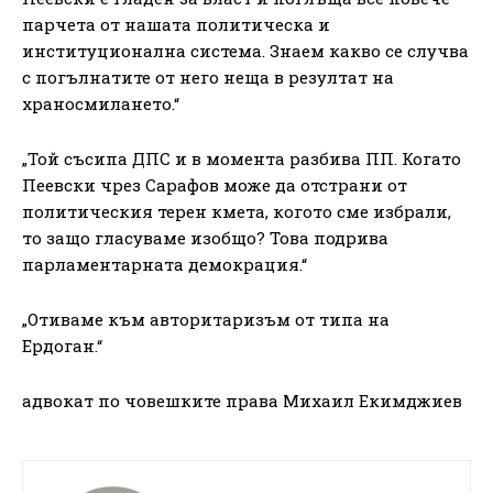
парчета от нашата политическа и
институционална система. Знаем какво се случва
с погълнатите от него неща в резултат на
храносмилането.“
„Той съсипа ДПС и в момента разбива ПП. Когато
Пеевски чрез Сарафов може да отстрани от
политическия терен кмета, когото сме избрали,
то защо гласуваме изобщо? Това подрива
парламентарната демокрация.“
„Отиваме към авторитаризъм от типа на
Ердоган.“
адвокат по човешките права Михаил Екимджиев