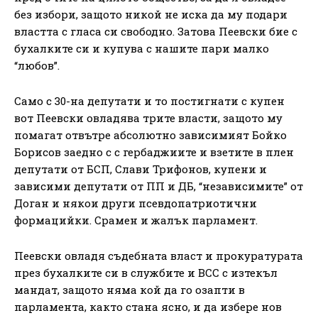
без избори, защото никой не иска да му подари
властта с гласа си свободно. Затова Пеевски бие с
бухалките си и купува с нашите пари малко
“любов”.
Само с 30-на депутати и то постигнати с купен
вот Пеевски овладява трите власти, защото му
помагат отвътре абсолютно зависимият Бойко
Борисов заедно с с гербаджиите и взетите в плен
депутати от БСП, Слави Трифонов, купени и
зависими депутати от ПП и ДБ, “независимите” от
Доган и някои други псевдопатриотични
формацийки. Срамен и жалък парламент.
Пеевски овладя съдебната власт и прокуратурата
през бухалките си в службите и ВСС с изтекъл
мандат, защото няма кой да го озапти в
парламента, както стана ясно, и да избере нов