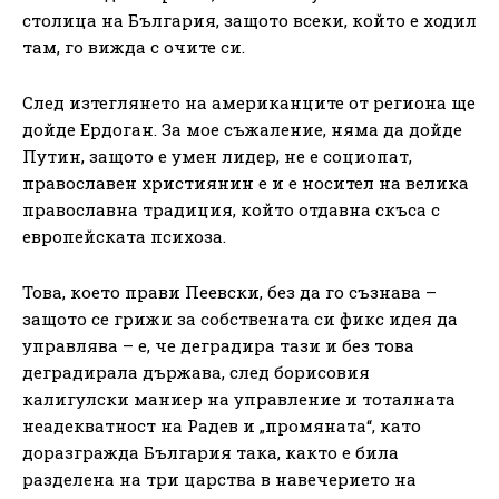
столица на България, защото всеки, който е ходил
там, го вижда с очите си.
След изтеглянето на американците от региона ще
дойде Ердоган. За мое съжаление, няма да дойде
Путин, защото е умен лидер, не е социопат,
православен християнин е и е носител на велика
православна традиция, който отдавна скъса с
европейската психоза.
Това, което прави Пеевски, без да го съзнава –
защото се грижи за собствената си фикс идея да
управлява – е, че деградира тази и без това
деградирала държава, след борисовия
калигулски маниер на управление и тоталната
неадекватност на Радев и „промяната“, като
доразгражда България така, както е била
разделена на три царства в навечерието на