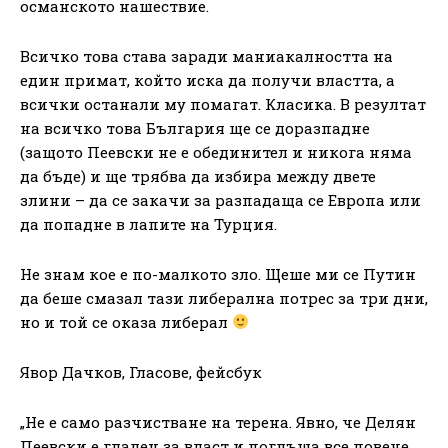
османското нашествие.
Всичко това става заради маниакалността на
един примат, който иска да получи властта, а
всички останали му помагат. Класика. В резултат
на всичко това България ще се доразпадне
(защото Пеевски не е обединител и никога няма
да бъде) и ще трябва да избира между двете
злини – да се закачи за разпадаща се Европа или
да попадне в лапите на Турция.
Не знам кое е по-малкото зло. Щеше ми се Путин
да беше смазал тази либерална потрес за три дни,
но и той се оказа либерал
Явор Дачков, Гласове, фейсбук
„Не е само разчистване на терена. Явно, че Делян
Пеевски е гладен за власт и поглъща все повече