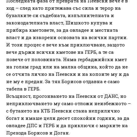
Последната фаза от преврата на Пеевски вече е в
ход – след като притежава със сила и терор на
бухалките си съдебната, изпълнителната и
законодателната власт, Шишкото купува и
прибира кметовете, за да овладее и местната
власт и да изкорени основата на всички партии.
И този процес е вече към приключване, защото
вече държи всички кметове на ГЕРБ, а те са
повече от половината. Няма гербаджийски кмет
на голям град или на малка община, който да не
се отчита лично на Пеевски и на копоите му и да
не му е предан. За тях Борисов отдавна е само
табела в ГЕРБ.
Всъщност, прогонването на Пеевски от ДАНС, но
неприключването му само отложи неизбежното –
с бутането на КТБ Пеевски стана неприлично
богат и имаше цели десет спокойни години, за да
овладее ДПС и ГЕРБ и да приключи с марките на
Прехода Борисов и Доган.