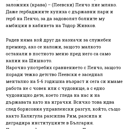
заложник (крава) – (Пеевски) Пенчо пие мляко.
Даже гербаджиите купиха с държавни пари и
герб на Пенчо, за да задоволят болните му
амбиции в кабинета на Тодор Живков.
Радев няма кой друг да назначи за служебен
премиер, ако се наложи, защото малкото
останали в постното меню пред него са само
капии на Шишкото.
Нарочно употребих сравнението с Пенчо, защото
поради тежко детство Пеевски е заседнал
ментално на 5-6 годишна възраст и сега си имаме
работа не с човек или с чудовище, а с едно
чудовищно дете, което гледа на нас и на
държавата като на играчки. Всичко това идва
след борисовия управленски разгул, който, също
както Калигула разсипва Рим, разсипа и
деградира институциите в България.