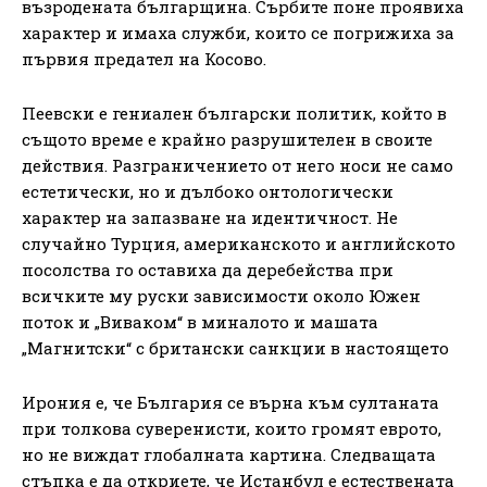
възродената българщина. Сърбите поне проявиха
характер и имаха служби, които се погрижиха за
първия предател на Косово.
Пеевски е гениален български политик, който в
същото време е крайно разрушителен в своите
действия. Разграничението от него носи не само
естетически, но и дълбоко онтологически
характер на запазване на идентичност. Не
случайно Турция, американското и английското
посолства го оставиха да деребейства при
всичките му руски зависимости около Южен
поток и „Виваком“ в миналото и машата
„Магнитски“ с британски санкции в настоящето
Ирония е, че България се върна към султаната
при толкова суверенисти, които громят еврото,
но не виждат глобалната картина. Следващата
стъпка е да откриете, че Истанбул е естествената