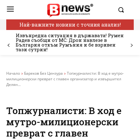
Най-важните новини с точния анализ!
Извънредна ситуация в държавата! Румен
Радев съобщи от МС: Дрон навлезе в
България откъм Румъния и бе взривен
тази сутрин!
Начало
Бареков Без Цензура
Топжурналисти: В ход е мутро-
милиционерски преврат с главен организатор и извършител
Делян...
Топжурналисти: В ход е
мутро-милиционерски
преврат с главен