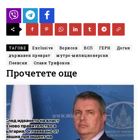
ТАГОВЕ
Exclusive
Борисов
БСП
ГЕРН
Доган
държавен преврат
мутро-милиционерски
Пеевски
Слави Трифонов
Прочетете още