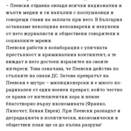
– Пеевски отдавна овладя всички национални и
жълти медии и ги напълни с послушковци и
говорещи глави на заплата при него. В България
останахме неколцина непокварени и некупени
от него журналисти и обществени говорители в
социалните мрежи.
Пеевски работи в колаборация с уличната
престъпност и криминалния контингент, а те
виждат в него достоен изразител на своите
интереси. Това означава, че Пеевски действа по
стъпките на онази ДС. Затова превратът на
Пеевски е мутро – милиционерски и е много по-
радикален от един военен преврат, който честно
се прави от интелигентни хора и влияе
благотворно върху икономиката (Франко,
Пиночет, Кенан Еврен). При Пеевски разпадът и
деградацията в политически, икономически и
обществен план ще са до пълна разруха!