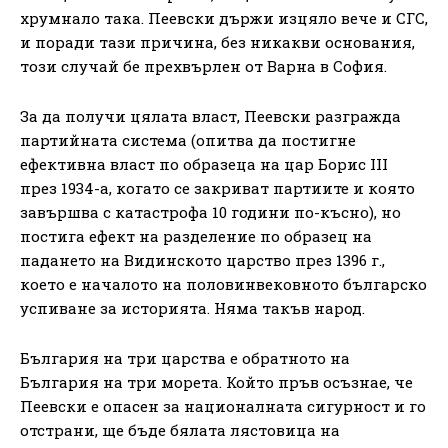
хрумнало така. Пеевски държи изцяло вече и СГС,
и поради тази причина, без никакви основания,
този случай бе прехвърлен от Варна в София.
За да получи цялата власт, Пеевски разгражда
партийната система (опитва да постигне
ефективна власт по образеца на цар Борис III
през 1934-а, когато се закриват партиите и която
завършва с катастрофа 10 години по-късно), но
постига ефект на разделение по образец на
падането на Видинското царство през 1396 г.,
което е началото на половинвековното българско
успиване за историята. Няма такъв народ.
България на три царства е обратното на
България на три морета. Който пръв осъзнае, че
Пеевски е опасен за националната сигурност и го
отстрани, ще бъде бялата лястовица на