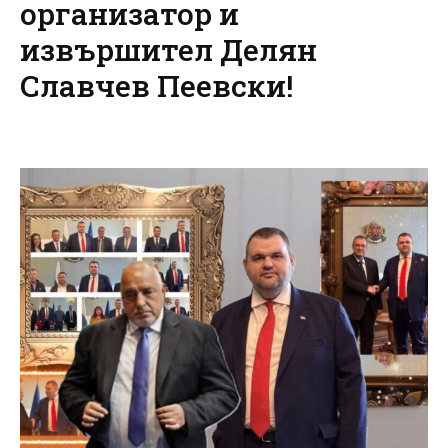
организатор и
извършител Делян
Славчев Пеевски!