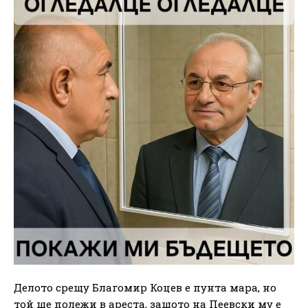
Делото срещу Благомир Коцев е пунта мара, но
той ще полежи в ареста, защото на Пеевски му е