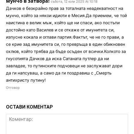
мунчо в затвора!
събота, 12 юли 2025 At 10:18
Дачков е безкрайно прав за тоталната неадекватност на
мунчо, който за някои идиоти е Месия.Да приемем, че той
наистина е велик мъж, който ще ни спаси, ако постъпи
достойно като Василев и се откаже от имунитета си,
изпусне кокала и оглави партия.Фактът, че не го прави, а
се крие зад имунитета си, го превръща в един обикновен
охлюв, който трябва да бъде осъден от всички.Колкото за
гнусотията Дачков да иска Сатаната путлер да ни
завладее, то путинските подчовеци не заслужават дори
да ги напсуваш, а само да ги поздравиш с „Смерть
антихристу путину!
Отговор
ОСТАВИ КОМЕНТАР