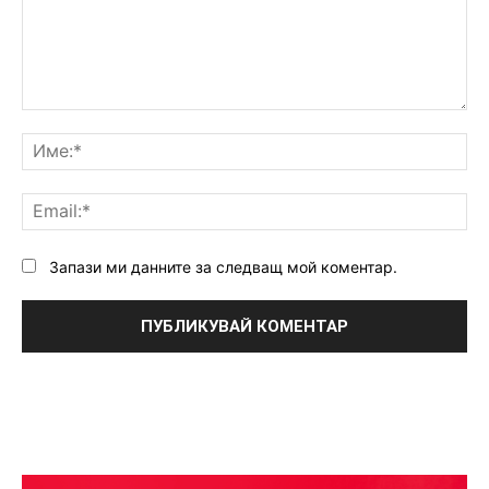
Коментар:
Им
Ema
Запази ми данните за следващ мой коментар.