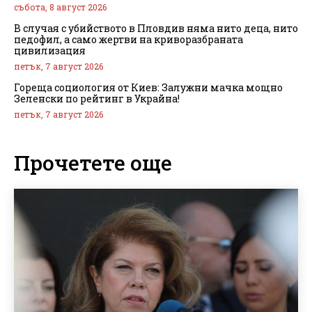
събота, 8 август 2026
В случая с убийството в Пловдив няма нито деца, нито
педофил, а само жертви на криворазбраната
цивилизация
петък, 7 август 2026
Гореща социология от Киев: Залужни мачка мощно
Зеленски по рейтинг в Украйна!
петък, 7 август 2026
Прочетете още