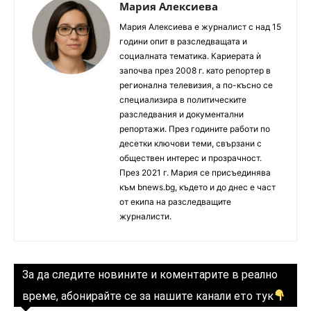
Мария Алексиева
Мария Алексиева е журналист с над 15
години опит в разследващата и
социалната тематика. Кариерата ѝ
започва през 2008 г. като репортер в
регионална телевизия, а по-късно се
специализира в политическите
разследвания и документални
репортажи. През годините работи по
десетки ключови теми, свързани с
обществен интерес и прозрачност.
През 2021 г. Мария се присъединява
към bnews.bg, където и до днес е част
от екипа на разследващите
журналисти.
За да следите новините и коментарите в реално
време, абонирайте се за нашите канали ето тук