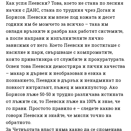
Как успя Пеевски? Това, което не стана по лесния
начин с ДАНС, стана по трудния чрез Доган и
Борисов. Пеевски им влезе под кожата и десет
години им бе момчето за всичко – така им
овладя връзките и разбра как работят системите,
а после направи и изпълнителите лично
зависими от него. Което Пеевски не постигаше с
насилие и пари, свършваше с компроматите,
които приватизира от службите и прокуратурата.
Освен това Пеевски демострира и лични качества
– макар и дървен и необразован в езика и
познанието, Пеевдки в дързък и ненадминат по
ловкост интригант, лъжец и манипулстор. Ако
Борисов лъже 50-50 и трудно различава истината
от лъжите си, то Пеевски лъже на 100% и знае, че
го прави. Простото правило е – следете какво ви
говори Пеевски и знайте, че мисли точно на
обратното.
За Четвъртата власт няма какво да се споменава