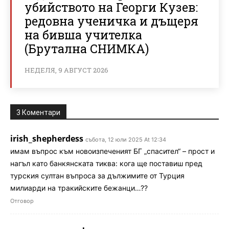
убийството на Георги Кузев:
редовна ученичка и дъщеря
на бивша учителка
(Брутална СНИМКА)
НЕДЕЛЯ, 9 АВГУСТ 2026
3 Коментари
irish_shepherdess
събота, 12 юли 2025 At 12:34
имам въпрос към новоизпеченият БГ „спасител“ – прост и
нагъл като банкянската тиква: кога ще поставиш пред
турския султан въпроса за дължимите от Турция
милиарди на тракийските бежанци…??
Отговор