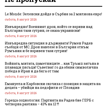
Le Monde: Зеленски дойде в Сърбия за 2 милиона евро!
събота, 8 август 2026
Извънредно! Военният дрон, който се взриви над
България тази сутрин, се оказа украински!
събота, 8 август 2026
Извънредна ситуация в държавата! Румен Радев
съобщи от МС: Дрон навлезе в България откъм
Румъния и бе взривен тази сутрин!
събота, 8 август 2026
Войната, митата, паметниците … как Тръмп затъна в
плаващи пясъци! Съветват го да обяви символична
победа в Иран и да бяга от там
събота, 8 август 2026
Емануела и Карбовски скочиха с позиция в защита на
децата – убийци на педофили от Пловдив
събота, 8 август 2026
Гореща социология: Партията на Радев бие ГЕРБ с
четворна разлика – 43% на 12 !!!