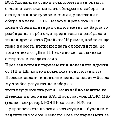
ВСС. Управлява стар и компрометиран орган с
отдавна изтекъл мандат, обвързан с избора на
скандални прокурори и съдии, участвали в
обира на века – КТБ. Пеевски превърна СГС в
новия Специализиран съд и кметът на Варна го
разбира на гърба си, а преди това го разбраха и
някои други като Джейхан Ибрямов, който също
лежа в ареста, въпреки двата си имунитета. Но
тогава тези от ДБ и ПП ехидно се подсмиваха
отстрани и гледаха сеир.
През зависимия парламент и полезните идиоти
от ПП и ДБ, които промениха конституцията,
Пеевски овладя и изпълнителната власт – без да
му трябва резултат на избори и
институционална роля. Неслучайно машите на
Пеевски начело във ВАС, Прокуратура, ДАНС, МВР
(главен секретар), КОНПИ са само И.Ф.-та
– управлението на тези институции – бухалки е
задкулисно и е на Пеевски. Има си парламент за