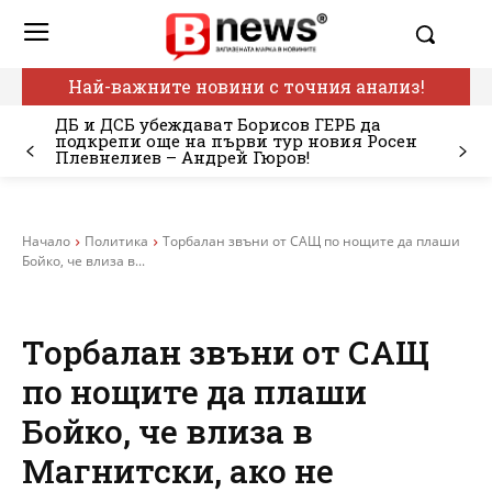
Най-важните новини с точния анализ!
ДБ и ДСБ убеждават Борисов ГЕРБ да
подкрепи още на първи тур новия Росен
Плевнелиев – Андрей Гюров!
Начало
Политика
Торбалан звъни от САЩ по нощите да плаши
Бойко, че влиза в...
Торбалан звъни от САЩ
по нощите да плаши
Бойко, че влиза в
Магнитски, ако не