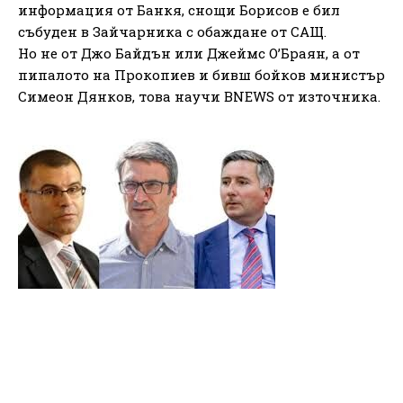
информация от Банкя, снощи Борисов е бил
събуден в Зайчарника с обаждане от САЩ.
Но не от Джо Байдън или Джеймс О’Браян, а от
пипалото на Прокопиев и бивш бойков министър
Симеон Дянков, това научи BNEWS от източника.