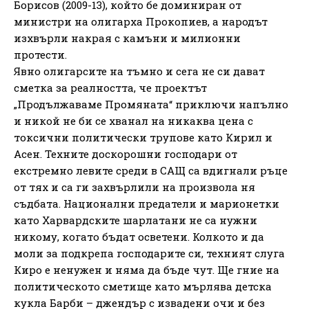
Борисов (2009-13), който бе доминиран от
министри на олигарха Прокопиев, а народът
изхвърли накрая с камъни и милионни
протести.
Явно олигарсите на тъмно и сега не си дават
сметка за реалността, че проектът
„Продължаваме Промяната“ приключи напълно
и никой не би се хванал на никаква цена с
токсични политически трупове като Кирил и
Асен. Техните доскорошни господари от
екстремно левите среди в САЩ са вдигнали ръце
от тях и са ги захвърлили на произвола ня
съдбата. Национални предатели и марионетки
като Харвардските шарлатани не са нужни
никому, когато бъдат осветени. Колкото и да
моли за подкрепа господарите си, техният слуга
Киро е ненужен и няма да бъде чут. Ще гние на
политическото сметище като мърлява детска
кукла Барби – джендър с извадени очи и без