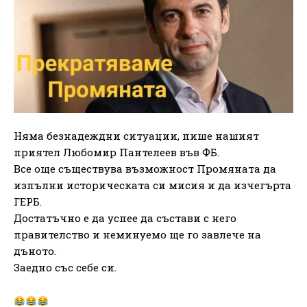
Няма безнадеждни ситуации, пише нашият
приятел Любомир Пантелеев във ФБ.
Все още съществува възможност Промяната да
изпълни историческата си мисия и да изчегърта
ГЕРБ.
Достатъчно е да успее да състави с него
правителство и неминуемо ще го завлече на
дъното.
Заедно със себе си.