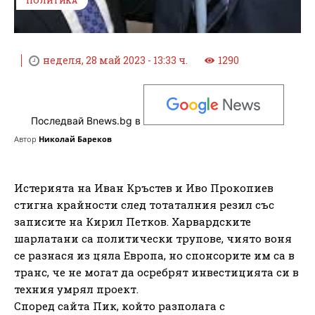
ПОЛИТИКА
неделя, 28 май 2023 - 13:33 ч.
1290
Последвай Bnews.bg в
Автор
Николай Бареков
Истерията на Иван Кръстев и Иво Прокопиев
стигна крайности след тотаталния резил със
записите на Кирил Петков. Харвардските
шарлатани са политически трупове, чиято воня
се разнася из цяла Европа, но спонсорите им са в
транс, че не могат да осребрят инвестицията си в
техния умрял проект.
Според сайта Пик, който разполага с