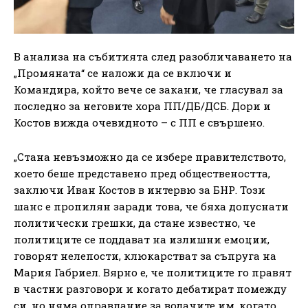
В анализа на събитията след разобличаването на
„Промяната“ се наложи да се включи и
Командира, който вече се закани, че гласувал за
последно за неговите хора ПП/ДБ/ДСБ. Дори и
Костов вижда очевидното – с ПП е свършено.
„Стана невъзможно да се избере правителството,
което беше представено пред обществеността,
заключи Иван Костов в интервю за БНР. Този
шанс е пропилян заради това, че бяха допуснати
политически грешки, да стане известно, че
политиците се поддават на излишни емоции,
говорят нелепости, клюкарстват за съпруга на
Мария Габриел. Вярно е, че политиците го правят
в частни разговори и когато дебатират помежду
си, но няма оправдание за водачите им, когато