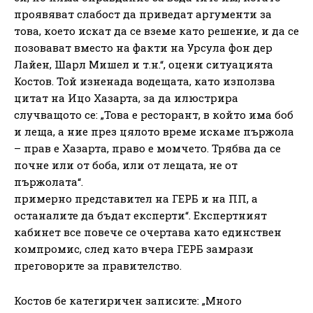
проявяват слабост да приведат аргументи за
това, което искат да се вземе като решение, и да се
позовават вместо на факти на Урсула фон дер
Лайен, Шарл Мишел и т.н.“, оцени ситуацията
Костов. Той изненада водещата, като използва
цитат на Ицо Хазарта, за да илюстрира
случващото се: „Това е ресторант, в който има боб
и леща, а ние през цялото време искаме пържола
– прав е Хазарта, право е момчето. Трябва да се
почне или от боба, или от лещата, не от
пържолата“.
примерно представител на ГЕРБ и на ПП, а
останалите да бъдат експерти“. Експертният
кабинет все повече се очертава като единствен
компромис, след като вчера ГЕРБ замрази
преговорите за правителство.
Костов бе категиричен записите: „Много