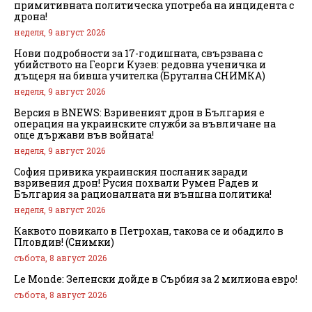
примитивната политическа употреба на инцидента с
дрона!
неделя, 9 август 2026
Нови подробности за 17-годишната, свързвана с
убийството на Георги Кузев: редовна ученичка и
дъщеря на бивша учителка (Брутална СНИМКА)
неделя, 9 август 2026
Версия в BNEWS: Взривеният дрон в България е
операция на украинските служби за въвличане на
още държави във войната!
неделя, 9 август 2026
София привика украинския посланик заради
взривения дрон! Русия похвали Румен Радев и
България за рационалната ни външна политика!
неделя, 9 август 2026
Каквото повикало в Петрохан, такова се и обадило в
Пловдив! (Снимки)
събота, 8 август 2026
Le Monde: Зеленски дойде в Сърбия за 2 милиона евро!
събота, 8 август 2026