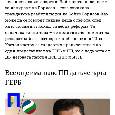
нелепости са изговорени. Най-явната нелепост е
за изпиране на Борисов – това означава
гражданска реабилитация на Бойко Борисов. Как
може да се говорят такива неща с лекота, след
като ти самият искаш съдебна реформа. Тя
означава точно това – че политиците не могат да
решават кой е за затвора и кой е невинен.“ Иван
Костов настоя за експертно правителство с по
един представител на ГЕРБ и ПП, но с подкрепа от
ДБ, неговата партия ДСБ, ДПС и ИТН.
Все още има шанс ПП да изчегърта
ГЕРБ