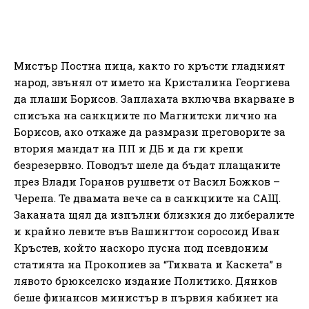
Мистър Постна пица, както го кръсти гладният
народ, звънял от името на Кристалина Георгиева
да плаши Борисов. Заплахата включва вкарване в
списъка на санкциите по Магнитски лично на
Борисов, ако откаже да размрази преговорите за
втория мандат на ПП и ДБ и да ги крепи
безрезервно. Поводът шеле да бъдат плащаните
през Влади Горанов рушвети от Васил Божков –
Черепа. Те двамата вече са в санкциите на САЩ.
Заканата щял да изпълни близкия до либералите
и крайно левите във Вашингтон соросоид Иван
Кръстев, който наскоро пусна под псевдоним
статията на Прокопиев за “Тиквата и Каскета” в
лявото брюкселско издание Политико. Дянков
беше финансов министър в първия кабинет на