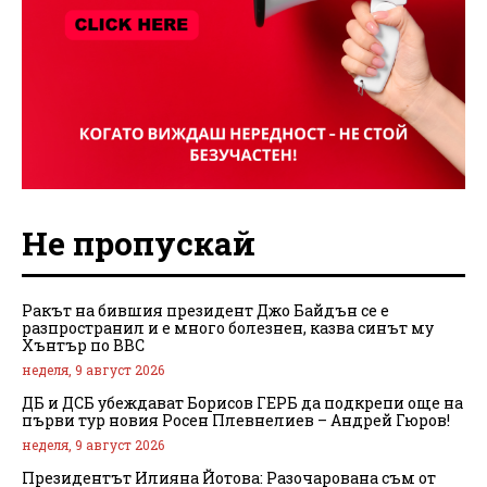
Не пропускай
Ракът на бившия президент Джо Байдън се е
разпространил и е много болезнен, казва синът му
Хънтър по BBC
неделя, 9 август 2026
ДБ и ДСБ убеждават Борисов ГЕРБ да подкрепи още на
първи тур новия Росен Плевнелиев – Андрей Гюров!
неделя, 9 август 2026
Президентът Илияна Йотова: Разочарована съм от