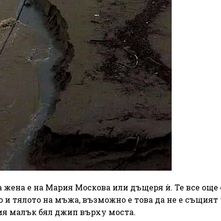
 жена е на Мария Москова или дъщеря ѝ. Те все още 
 и тялото на мъжа, възможно е това да не е същият 
тия малък бял джип върху моста.