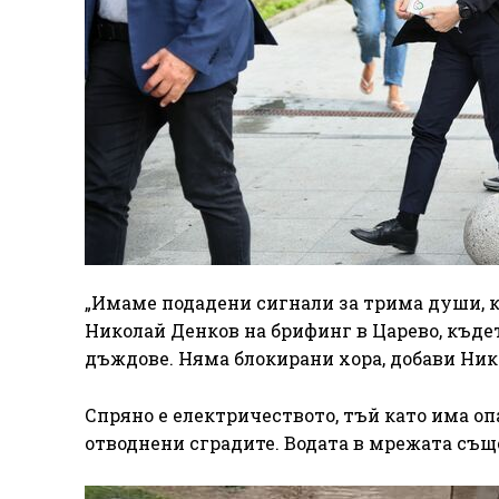
„Имаме подадени сигнали за трима души, к
Николай Денков на брифинг в Царево, къде
дъждове. Няма блокирани хора, добави Ник
Спряно е електричеството, тъй като има опа
отводнени сградите. Водата в мрежата също