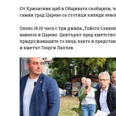
От Кризисния щаб в Общината съобщили, че
самия град Царево са стотици хиляди левов
Около 18.10 часа с три джипа „Тойота Секв
навлезе в Царево. Центърът пред кметствот
придружаващите го лица, както и представ
и кметът Георги Лапчев.