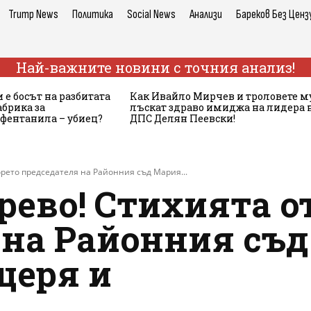
Trump News
Политика
Social News
Анализи
Бареков Без Ценз
Най-важните новини с точния анализ!
 е босът на разбитата
Как Ивайло Мирчев и троловете м
брика за
лъскат здраво имиджа на лидера 
 фентанила – убиец?
ДПС Делян Пеевски!
орето председателя на Районния съд Мария...
рево! Стихията о
 на Районния съ
щеря и