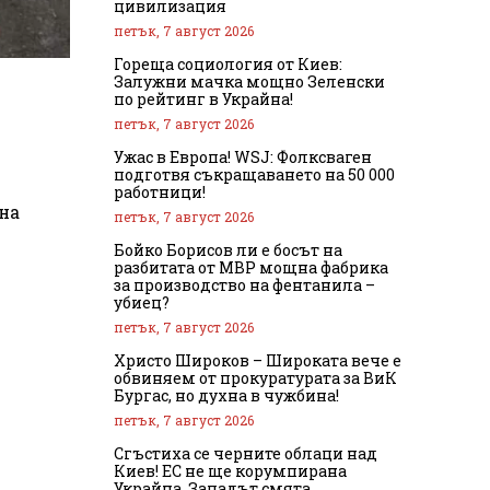
цивилизация
петък, 7 август 2026
Гореща социология от Киев:
Залужни мачка мощно Зеленски
по рейтинг в Украйна!
петък, 7 август 2026
Ужас в Европа! WSJ: Фолксваген
подготвя съкращаването на 50 000
работници!
на
петък, 7 август 2026
Бойко Борисов ли е босът на
разбитата от МВР мощна фабрика
за производство на фентанила –
убиец?
петък, 7 август 2026
Христо Широков – Широката вече е
обвиняем от прокуратурата за ВиК
Бургас, но духна в чужбина!
петък, 7 август 2026
Сгъстиха се черните облаци над
Киев! ЕС не ще корумпирана
Украйна, Западът смята