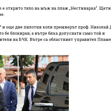
 е открито тяло на мъж на плаж „Нестинарка”. Щети
е.
оя“ и още две пилотни коли премиерът проф. Николай
о бе блокиран, а вътре бяха допуснати само той и
ители на БЧК. Вътре са областният управител Плам