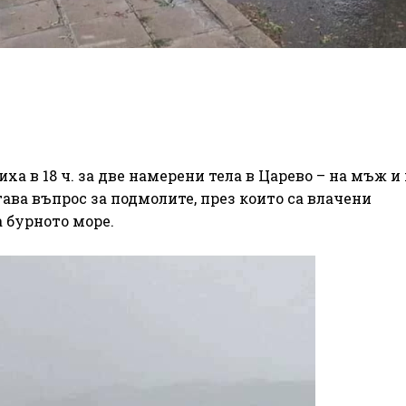
 в 18 ч. за две намерени тела в Царево – на мъж и 
тава въпрос за подмолите, през които са влачени
 бурното море.