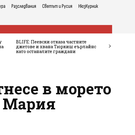
ура
Разследвания
Светът и Русия
НюзКурник
у
BLIFE: Пеевски отказа частните
на
джетове и хвана Тюркиш еърлайнс
като останалите граждани
тнесе в морето
д Мария