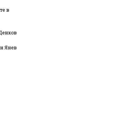
те в
 Денков
ен Янев