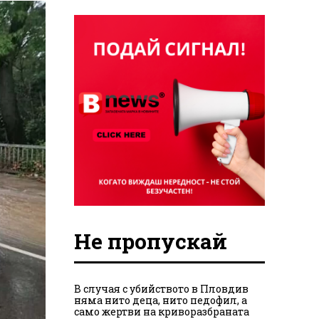
Не пропускай
В случая с убийството в Пловдив
няма нито деца, нито педофил, а
само жертви на криворазбраната