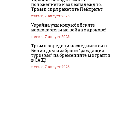
положението и за безнадеждно,
Тръмп спря ракетите Пейтриът!
петък, 7 август 2026
Украйна учи колумбийските
наркокартели на война с дронове!
петък, 7 август 2026
Тръмп определи наследника си в
Белия дом и забрани “раждащия
туризъм” на бременните мигранти
в САЩ!
петък, 7 август 2026