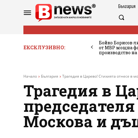
България
Бойко Борисов ли
ЕКСКЛУЗИВНО:
от МВР мощна фа
производство на
Начало
България
Трагедия в Царево! Стихията отнесе в м
Трагедия в Ца
председателя
Москова и дъ