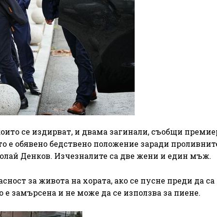
оито се издирват, и двама загинали, съобщи преми
то е обявено бедствено положение заради проливнит
олай Денков. Изчезналите са две жени и един мъж.
сност за живота на хората, ако се пусне преди да са
 е замърсена и не може да се използва за пиене.