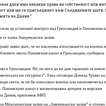
 знае дали има някакви права на собственост или инт
ост или ще се присъединят към Съединените щати. 
 мита на Дания.“
 сили да установят контрол над Гренландия и Панамския к
е се казва Американски залив.
мп заяви днес, че не изключва използването на военна 
облемите около Панамския канал и Гренландия, съобщиха
ма и Гренландия. Не, не мога да ви дам гаранции за никоя 
номическата ни сигурност“. Така отговори Доналд Тръмп на
вери света, че не би използвал военна или икономическа 
и. Панамският канал е жизненоважна артерия за морския
 на Дания, припомня АФП.
 на Мексиканския залив на „Американски залив“ и отново