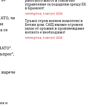
работното място и токсично
управление са подадени срещу ЕК
в Брюксел!
четвъртък, 6 август 2026
АТО, че
Тръмп строи военен комплекс в
че
Белия дом: САЩ имаме огромен
запас от оръжия и произвеждаме
а се
колкото е необходимо!
четвъртък, 6 август 2026
НАТО“.
ъпрос“,
 нарече
ия и