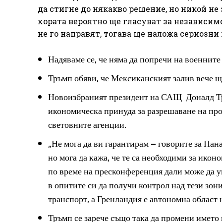
да стигне до някакво решение, но никой не
хората вероятно ще гласуват за независим
не го направят, тогава ще наложа сериозни
Надяваме се, че няма да попречи на военните
Тръмп обяви, че Мексиканският залив вече щ
Новоизбраният президент на САЩ Доналд Тръ
икономическа принуда за разрешаване на пр
световните агенции.
„Не мога да ви гарантирам – говорите за Пана
но мога да кажа, че те са необходими за ико
по време на пресконференция дали може да у
в опитите си да получи контрол над тези зон
транспорт, а Гренландия е автономна област
Тръмп се зарече също така да промени името