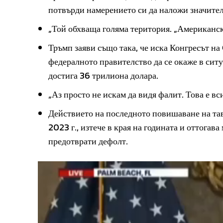
потвърди намерението си да наложи значител
„Той обхваща голяма територия. „Американски
Тръмп заяви също така, че иска Конгресът на
федералното правителство да се окаже в ситу
достига 36 трилиона долара.
„Аз просто не искам да видя фалит. Това е вс
Действието на последното повишаване на тава
2023 г., изтече в края на годината и оттога
предотврати дефолт.