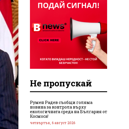
Не пропускай
Румен Радев съобщи голяма
новина за контрола върху
екологичната среда на България от
Космоса!
четвъртък, 6 август 2026