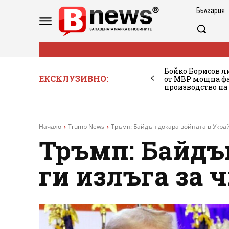
България
Бойко Борисов ли
ЕКСКЛУЗИВНО:
от МВР мощна фа
производство на
Начало
Trump News
Тръмп: Байдън докара войната в Украйн
Тръмп: Байдън
ги излъга за 