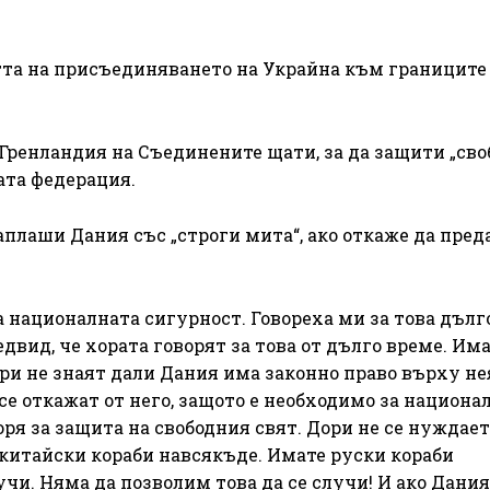
тта на присъединяването на Украйна към границите
 Гренландия на Съединените щати, за да защити „св
ата федерация.
лаши Дания със „строги мита“, ако откаже да пред
а националната сигурност. Говореха ми за това дълг
вид, че хората говорят за това от дълго време. Им
ори не знаят дали Дания има законно право върху не
а се откажат от него, защото е необходимо за национа
воря за защита на свободния свят. Дори не се нуждает
 китайски кораби навсякъде. Имате руски кораби
учи. Няма да позволим това да се случи! И ако Дания