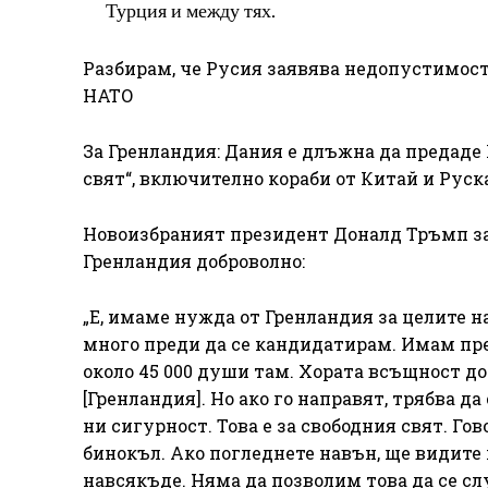
Турция и между тях.
Разбирам, че Русия заявява недопустимос
НАТО
За Гренландия: Дания е длъжна да предаде
свят“, включително кораби от Китай и Руск
Новоизбраният президент Доналд Тръмп зап
Гренландия доброволно:
„Е, имаме нужда от Гренландия за целите н
много преди да се кандидатирам. Имам пред
около 45 000 души там. Хората всъщност д
[Гренландия]. Но ако го направят, трябва д
ни сигурност. Това е за свободния свят. Го
бинокъл. Ако погледнете навън, ще видите
навсякъде. Няма да позволим това да се сл