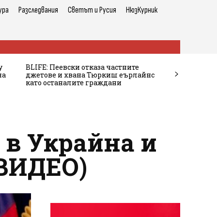
ура
Разследвания
Светът и Русия
НюзКурник
у
BLIFE: Пеевски отказа частните
на
джетове и хвана Тюркиш еърлайнс
като останалите граждани
 в Украйна и
(ВИДЕО)