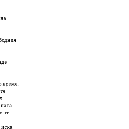
 на
ободния
аде
о време,
ате
я
лната
е от
 иска