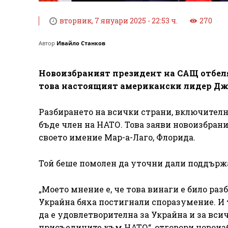
вторник, 7 януари 2025 - 22:53 ч.
270
Автор
Ивайло Станков
Новоизбраният президент на САЩ отбеляз
това настоящият американски лидер Дж
Разбирането на всички страни, включително
бъде член на НАТО. Това заяви новоизбра
своето имение Мар-а-Лаго, Флорида.
Той беше помолен да уточни дали поддържа
„Моето мнение е, че това винаги е било раз
Украйна бяха постигнали споразумение. И 
да е удовлетворителна за Украйна и за всичк
присъедините към НАТО“, отговори новоизб