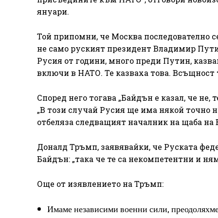
януари.
Той припомни, че Москва последователно с
не само руският президент Владимир Путин 
Русия от години, много преди Путин, казва
включи в НАТО. Те казваха това. Всъщност 
Според него тогава „Байдън е казал, че не,
„В този случай Русия ще има някой точно на
отбеляза следващият началник на щаба на
Доналд Тръмп, заявявайки, че Руската фед
Байдън: „така че те са некомпетентни и ням
Още от изявлението на Тръмп:
Имаме независими военни сили, преодоляхме