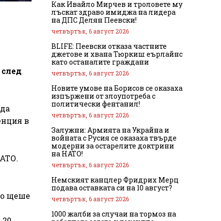
Как Ивайло Мирчев и троловете му
лъскат здраво имиджа на лидера
на ДПС Делян Пеевски!
четвъртък, 6 август 2026
BLIFE: Пеевски отказа частните
джетове и хвана Тюркиш еърлайнс
като останалите граждани
 след
четвъртък, 6 август 2026
Новите умове на Борисов се оказаха
изпържени от злоупотреба с
политически фентанил!
 да
четвъртък, 6 август 2026
енция в
Залужни: Армията на Украйна и
войната с Русия се оказаха твърде
модерни за остарелите доктрини
на НАТО!
НАТО.
четвъртък, 6 август 2026
Немският канцлер Фридрих Мерц
подава оставката си на 10 август?
то щеше
четвъртък, 6 август 2026
1000 жалби за случаи на тормоз на
 20