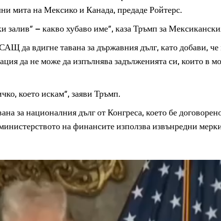
ни мита на Мексико и Канада, предаде Ройтерс.
 залив“ – какво хубаво име“, каза Тръмп за Мексикански
 САЩ да вдигне тавана за държавния дълг, като добави, че
ация да не може да изпълнява задълженията си, които в м
ичко, което искам“, заяви Тръмп.
на за националния дълг от Конгреса, което бе договорен
ва министерството на финансите използва извънредни мерки,