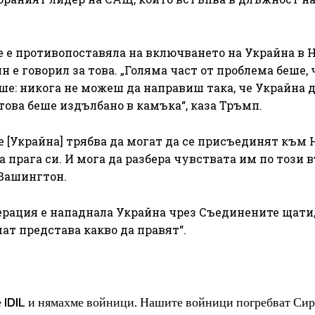
е е противопоставяла на включването на Украйна в Н
е говорил за това. „Голяма част от проблема беше, 
ше: никога не можеш да направиш така, че Украйна д
това беше издълбано в камъка“, каза Тръмп.
 те [Украйна] трябва да могат да се присъединят към 
 прага си. И мога да разбера чувствата им по този в
 Вашингтон.
ерация е нападнала Украйна чрез Съединените щати,
ат представа какво да правят“.
 IDIL и нямахме войници. Нашите войници погребват Сир