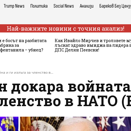
Trump News
Политика
Social News
Анализи
Бареков Без Ценз
Най-важните новини с точния анализ!
 е босът на разбитата
Как Ивайло Мирчев и троловете м
брика за
лъскат здраво имиджа на лидера 
 фентанила – убиец?
ДПС Делян Пеевски!
а и ги излъга за членство в...
 докара войната
членство в НАТО 