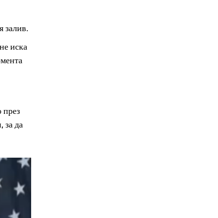
я залив.
 не иска
омента
о през
 за да