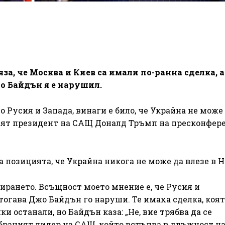
а, че Москва и Киев са имали по-ранна сделка, а
о Байдън я е нарушил.
 Русия и Запада, винаги е било, че Украйна не може
ният президент на САЩ Доналд Тръмп на пресконфер
 позицията, че Украйна никога не може да влезе в 
бирането. Всъщност моето мнение е, че Русия и
тогава Джо Байдън го наруши. Те имаха сделка, коя
и останали, но Байдън каза: „Не, вие трябва да се
раният лидер на САЩ, който встъпва в длъжност на