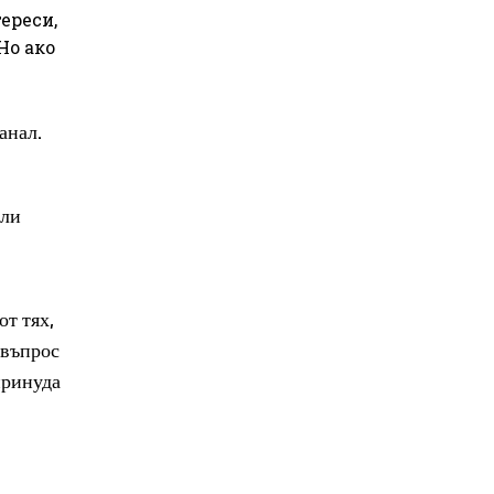
ереси,
Но ако
анал.
или
от тях,
 въпрос
принуда