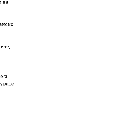
е да
анско
ите,
е и
кувате