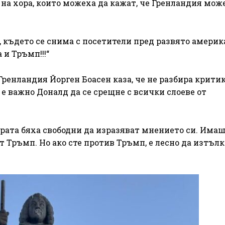
на хора, които можеха да кажат, че Гренландия мож
, където се снима с посетители пред развято америк
и Тръмп!!!“
енландия Йорген Боасен каза, че не разбира критик
е важно Доналд да се срещне с всички слоеве от
ората бяха свободни да изразяват мнението си. Имаш
 от Тръмп. Но ако сте против Тръмп, е лесно да изтъл