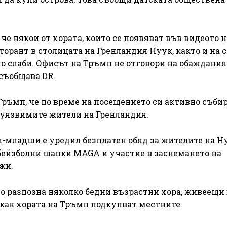
че някои от хората, които се появяват във видеото н
торант в столицата на Гренландия Нуук, както и на
о слаби. Офисът на Тръмп не отговори на обаждания
съобщава DR.
Тръмп, че по време на посещението си активно съби
уязвимите жители на Гренландия.
-младши е уредил безплатен обяд за жителите на Н
 бейзболни шапки MAGA и участие в заснемането на
жи.
 разпозна няколко бедни възрастни хора, живеещи 
л как хората на Тръмп подкупват местните: