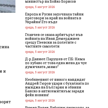
министър на Бойко Борисов
сряда, 5 август 2026
Европа и Русия започнаха тайни
преговори за край на войната в
Украйна! Ето къде
сряда, 5 август 2026
Главчев се оказа арбитърът във
войната на Иван Демерджиев
срещу Пеевски за полетите с
частните самолети
 сина
сряда, 5 август 2026
Д-р Даниел Парушев от ПБ: Няма
по хубаво от това една жена да чуе
думичката „мамо“
и и
сряда, 5 август 2026
Необявеният от никого кандидат
Андрей Гюров удари с бухалката по
имиджа на България и обвини
Банско в антисемитизъм заради
фейк новина!
сряда, 5 август 2026
оворят
Румен Радев: Работим неуморно, за