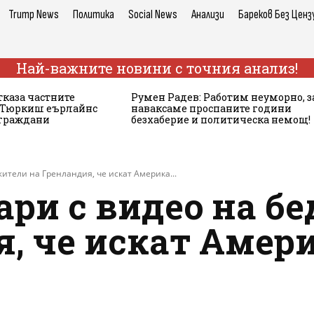
Trump News
Политика
Social News
Анализи
Бареков Без Ценз
Най-важните новини с точния анализ!
тказа частните
Румен Радев: Работим неуморно, з
а Тюркиш еърлайнс
наваксаме проспаните години
 граждани
безхаберие и политическа немощ!
ители на Гренландия, че искат Америка...
ари с видео на б
, че искат Амери