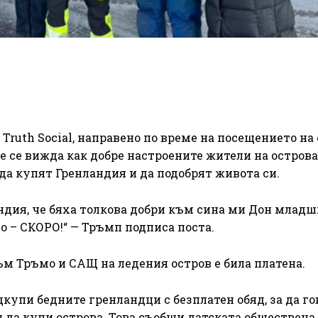
Truth Social, направено по време на посещението на
 се вижда как добре настроените жители на острова
да купят Гренландия и да подобрят живота си.
андия, че бяха толкова добри към сина ми Дон младш
о – СКОРО!“ — Тръмп подписа поста.
м Тръмо и САЩ на ледения остров е била платена.
дкупи бедните гренландци с безплатен обяд, за да г
 да купи острова. Това съобщи датската обществена