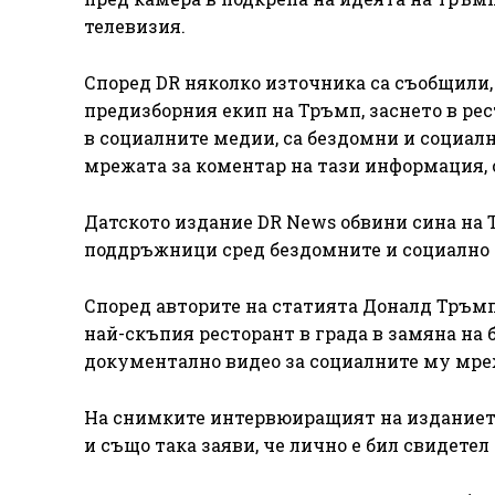
телевизия.
Според DR няколко източника са съобщили, 
предизборния екип на Тръмп, заснето в рес
в социалните медии, са бездомни и социалн
мрежата за коментар на тази информация, 
Датското издание DR News обвини сина на 
поддръжници сред бездомните и социално 
Според авторите на статията Доналд Тръмп
най-скъпия ресторант в града в замяна на
документално видео за социалните му мре
На снимките интервюиращият на изданието
и също така заяви, че лично е бил свидете