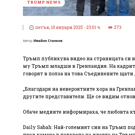
TRUMP NEWS
петък, 10 януари 2025 - 23:01 ч.
273
Автор
Ивайло Станков
Тръмп публикува видео на страницата си в 
му Тръмп младши в Гренландия. На кадрите
говорят в полза на това Съединените щати 
„Благодаря на невероятните хора на Гренл
другите представители. Ще се видим отнов
Обаче медиите информираха, че любовта къ
Daily Sabah: Най-големият син на Тръмп по
пред камера в подкрепа на идеята на Тръмп