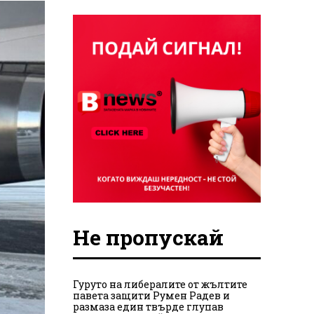
Не пропускай
Гуруто на либералите от жълтите
павета защити Румен Радев и
размаза един твърде глупав