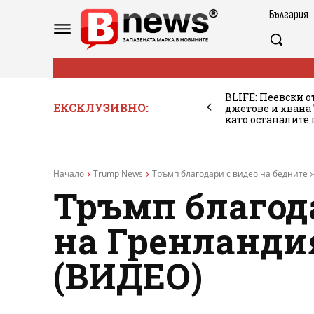
България
BLIFE: Пеевски о
ЕКСКЛУЗИВНО:
джетове и хван
като останалите
Начало
Trump News
Тръмп благодари с видео на бедните ж
Тръмп благод
на Гренландия
(ВИДЕО)