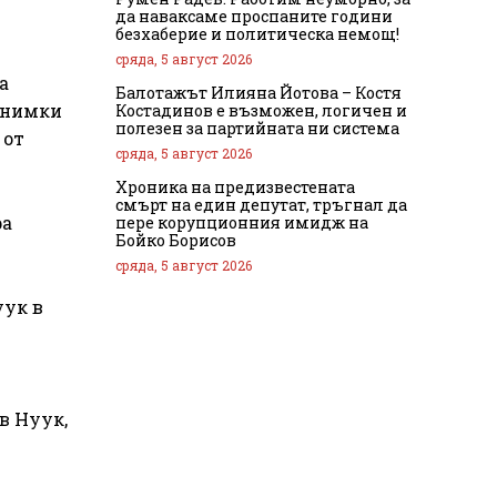
да наваксаме проспаните години
безхаберие и политическа немощ!
сряда, 5 август 2026
а
Балотажът Илияна Йотова – Костя
 снимки
Костадинов е възможен, логичен и
полезен за партийната ни система
 от
сряда, 5 август 2026
Хроника на предизвестената
смърт на един депутат, тръгнал да
ра
пере корупционния имидж на
Бойко Борисов
сряда, 5 август 2026
уук в
в Нуук,