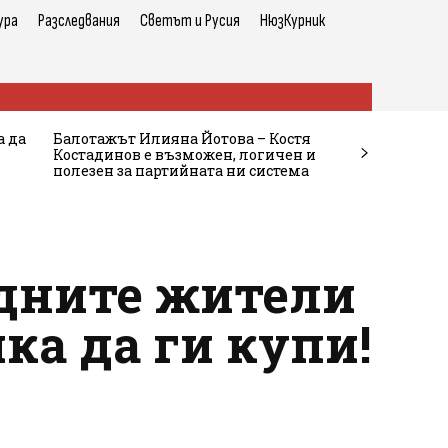
ура
Разследвания
Светът и Русия
НюзКурник
а да
Балотажът Илияна Йотова – Костя
Костадинов е възможен, логичен и
полезен за партийната ни система
едните жители
ка да ги купи!