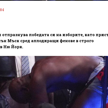
184
отпразнува победата си на изборите, като прис
ън Мъск сред аплодиращи фенове в строго
в Ню Йорк.