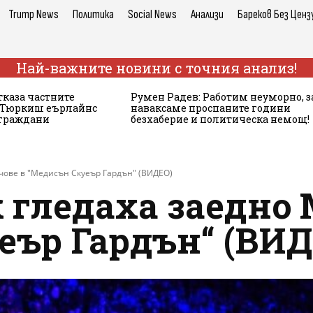
Trump News
Политика
Social News
Анализи
Бареков Без Ценз
Най-важните новини с точния анализ!
тказа частните
Румен Радев: Работим неуморно, з
а Тюркиш еърлайнс
наваксаме проспаните години
 граждани
безхаберие и политическа немощ!
чове в "Медисън Скуеър Гардън" (ВИДЕО)
 гледаха заедно
еър Гардън“ (ВИД