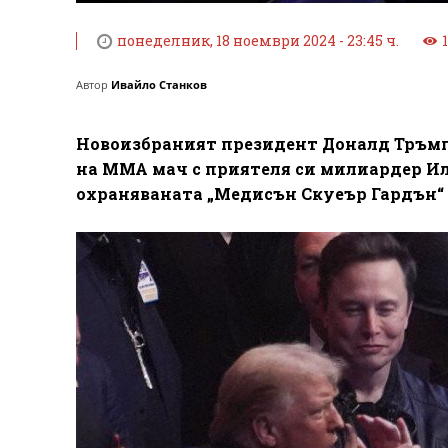
понеделник, 18 ноември 2024 - 23:45 ч.
Автор
Ивайло Станков
Новоизбраният президент Доналд Тръмп 
на ММА мач с приятеля си милиардер Ил
охраняваната „Медисън Скуеър Гардън“ 