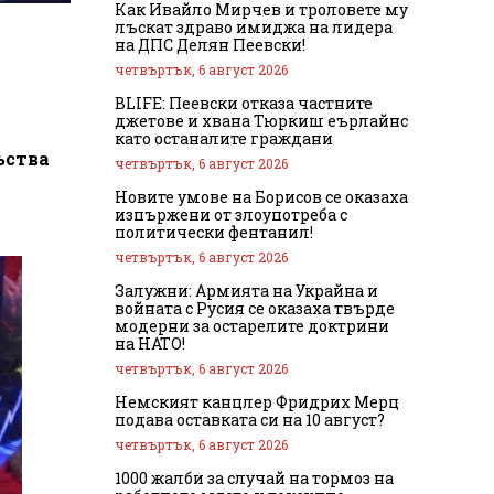
Как Ивайло Мирчев и троловете му
лъскат здраво имиджа на лидера
на ДПС Делян Пеевски!
четвъртък, 6 август 2026
BLIFE: Пеевски отказа частните
джетове и хвана Тюркиш еърлайнс
като останалите граждани
ъства
четвъртък, 6 август 2026
Новите умове на Борисов се оказаха
изпържени от злоупотреба с
политически фентанил!
четвъртък, 6 август 2026
Залужни: Армията на Украйна и
войната с Русия се оказаха твърде
модерни за остарелите доктрини
на НАТО!
четвъртък, 6 август 2026
Немският канцлер Фридрих Мерц
подава оставката си на 10 август?
четвъртък, 6 август 2026
1000 жалби за случай на тормоз на