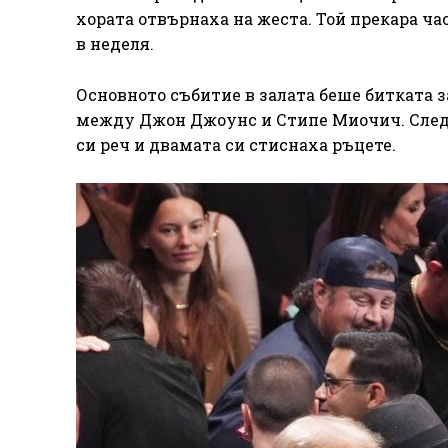
хората отвърнаха на жеста. Той прекара час
в неделя.
Основното събитие в залата беше битката з
между Джон Джоунс и Стипе Миочич. След 
си реч и двамата си стиснаха ръцете.