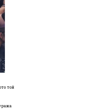
ото той
туража