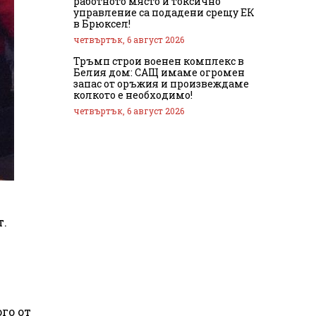
работното място и токсично
управление са подадени срещу ЕК
в Брюксел!
четвъртък, 6 август 2026
Тръмп строи военен комплекс в
Белия дом: САЩ имаме огромен
запас от оръжия и произвеждаме
колкото е необходимо!
четвъртък, 6 август 2026
т.
го от