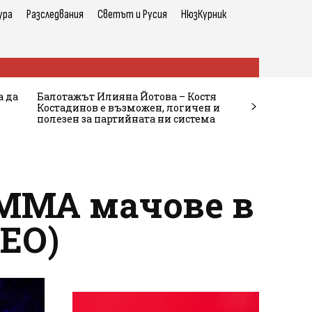
ура
Разследвания
Светът и Русия
НюзКурник
а да
Балотажът Илияна Йотова – Костя
Костадинов е възможен, логичен и
полезен за партийната ни система
 MMA мачове в
ЕО)