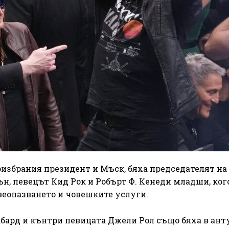
оизбрания президент и Мъск, бяха председателят на
, певецът Кид Рок и Робърт Ф. Кенеди младши, ког
веопазването и човешките услуги.
абард и кънтри певицата Джели Рол също бяха в ан