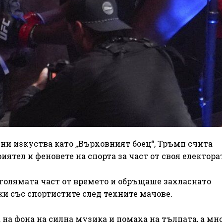
йни изкуства като „Върховният боец“, Тръмп счита
иятел и феновете на спорта за част от своя електора
голямата част от времето и обръщаше захласнато
ки със спортистите след техните мачове.
на фона на силна музика и помаха на тълпата, а мно