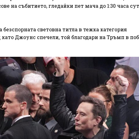
ове на събитието, гледайки пет мача до 1:30 часа су
а безспорната световна титла в тежка категория
като Джоунс спечели, той благодари на Тръмп в по