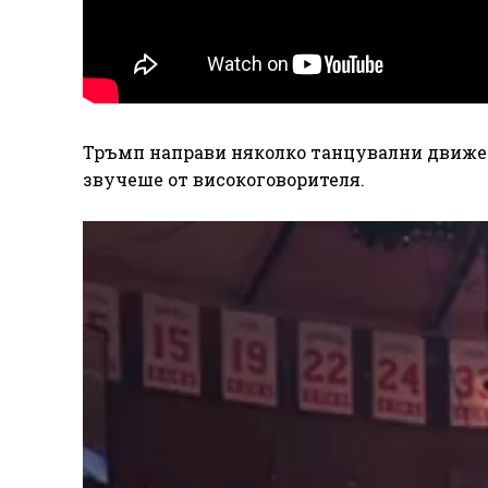
Тръмп направи няколко танцувални движен
звучеше от високоговорителя.