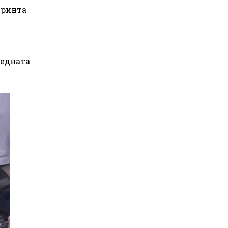
тринта
бедната