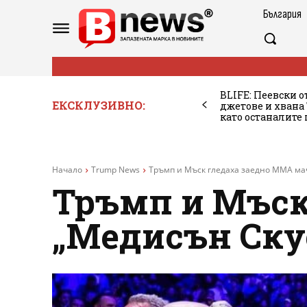
България
BLIFE: Пеевски о
ЕКСКЛУЗИВНО:
джетове и хван
като останалите
Начало
Trump News
Тръмп и Мъск гледаха заедно MMA ма
Тръмп и Мъск
„Медисън Ску