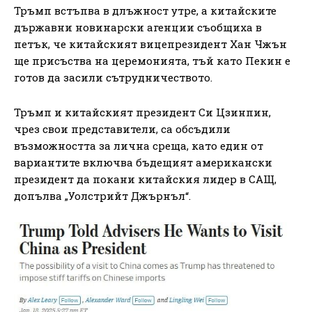
Тръмп встъпва в длъжност утре, а китайските
държавни новинарски агенции съобщиха в
петък, че китайският вицепрезидент Хан Чжън
ще присъства на церемонията, тъй като Пекин е
готов да засили сътрудничеството.
Тръмп и китайският президент Си Цзинпин,
чрез свои представители, са обсъдили
възможността за лична среща, като един от
вариантите включва бъдещият американски
президент да покани китайския лидер в САЩ,
допълва „Уолстрийт Джърнъл“.