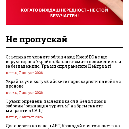
Не пропускай
Сгъстиха се черните облаци над Киев! ЕС не ще
корумпирана Украйна, Западът смята положението и
за безнадеждно, Тръмп спря ракетите Пейтриът!
петък, 7 август 2026
Украйна учи колумбийските наркокартели на война с
дронове!
петък, 7 август 2026
Тръмп определи наследника си в Белия дом и
забрани “раждащия туризъм” на бременните
мигранти в САЩ!
петък, 7 август 2026
Далаверата на века в АЕЦ Козлодуй и източването на