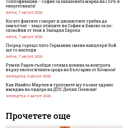
Топлофикация – София са запазената марка на ГЕРБ в
енергетиката!
петък, 7 август 2026
Когато фактите говорят и ционистите трябва да
замълчат – защо улиците на София и Банско са по-
спокойни от тези в Западна Европа
петък, 7 август 2026
Посред горещо лято Германия сменя канцлера! Кой
ще го наследи
петък, 7 август 2026
Румен Радев съобщи голяма новина за контрола
върху екологичната среда на България от Космоса!
четвъртък, 6 август 2026
Как Ивайло Мирчев и троловете му лъскат здраво
имиджа на лидера на ДПС Делян Пеевски!
четвъртък, 6 август 2026
Прочетете още