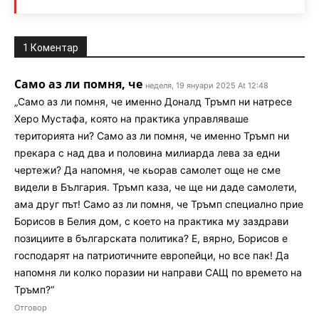
1 Коментар
Само аз ли помня, че
неделя, 19 януари 2025 At 12:48
„Само аз ли помня, че именно Доналд Тръмп ни натресе
Херо Мустафа, която на практика управляваше
територията ни? Само аз ли помня, че именно Тръмп ни
прекара с над два и половина милиарда лева за едни
чертежи? Да напомня, че кьорав самолет още не сме
видели в България. Тръмп каза, че ще ни даде самолети,
ама друг път! Само аз ли помня, че Тръмп специално прие
Борисов в Белия дом, с което на практика му заздрави
позициите в българската политика? Е, вярно, Борисов е
господарят на патриотичните европейци, но все пак! Да
напомня ли колко поразии ни направи САЩ по времето на
Тръмп?“
Отговор