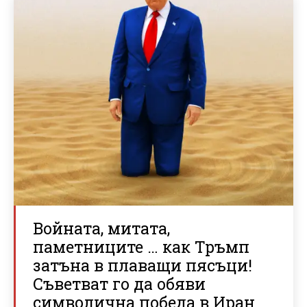
Войната, митата,
паметниците … как Тръмп
затъна в плаващи пясъци!
Съветват го да обяви
символична победа в Иран