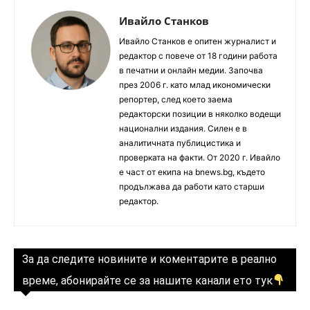
Ивайло Станков
Ивайло Станков е опитен журналист и
редактор с повече от 18 години работа
в печатни и онлайн медии. Започва
през 2006 г. като млад икономически
репортер, след което заема
редакторски позиции в няколко водещи
национални издания. Силен е в
аналитичната публицистика и
проверката на факти. От 2020 г. Ивайло
е част от екипа на bnews.bg, където
продължава да работи като старши
редактор.
За да следите новините и коментарите в реално
време, абонирайте се за нашите канали ето тук