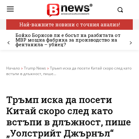
Най-важните новини с точния анализ!
Бойко Борисов ли е босът на разбитата от
МВР мощна фабрика за производство на
фентанила – убиец?
Начало
Trump News
Тръмп иска да посети Китай скоро след като
встъпи в длъжност, пише...
Тръмп иска да посети
Китай скоро след като
встъпи в длъжност, пише
„Уолстрийт Джърнъл“