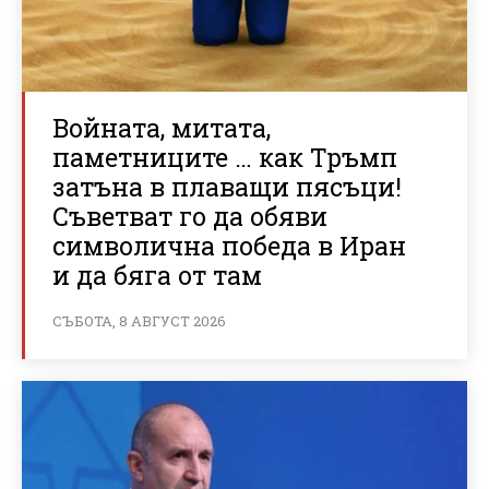
Войната, митата,
паметниците … как Тръмп
затъна в плаващи пясъци!
Съветват го да обяви
символична победа в Иран
и да бяга от там
СЪБОТА, 8 АВГУСТ 2026