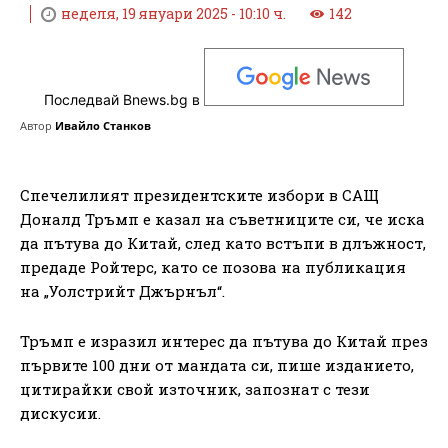
неделя, 19 януари 2025 - 10:10 ч.
142
Последвай Bnews.bg в
Автор
Ивайло Станков
Спечелилият президентските избори в САЩ
Доналд Тръмп е казал на съветниците си, че иска
да пътува до Китай, след като встъпи в длъжност,
предаде Ройтерс, като се позова на публикация
на „Уолстрийт Джърнъл“.
Тръмп е изразил интерес да пътува до Китай през
първите 100 дни от мандата си, пише изданието,
цитирайки свой източник, запознат с тези
дискусии.