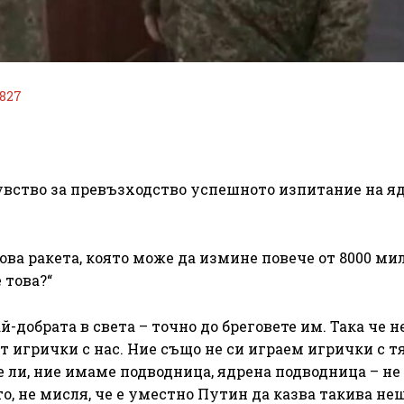
827
увство за превъзходство успешното изпитание на я
ова ракета, която може да измине повече от 8000 ми
 това?“
-добрата в света – точно до бреговете им. Така че не
т игрички с нас. Ние също не си играем игрички с т
е ли, ние имаме подводница, ядрена подводница – не
, не мисля, че е уместно Путин да казва такива нещ