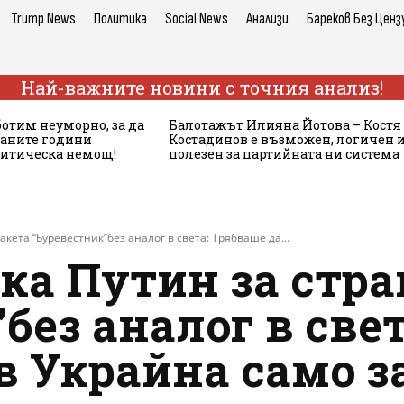
Trump News
Политика
Social News
Анализи
Бареков Без Ценз
Най-важните новини с точния анализ!
ботим неуморно, за да
Балотажът Илияна Йотова – Костя
аните години
Костадинов е възможен, логичен 
литическа немощ!
полезен за партийната ни система
кета “Буревестник”без аналог в света: Трябваше да...
ка Путин за стра
без аналог в све
 Украйна само за