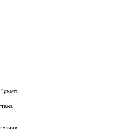
 Тръмп.
стема
 години,