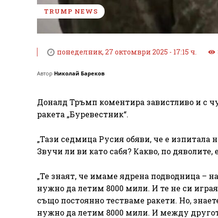
TRUMP NEWS
понеделник, 27 октомври 2025 - 17:15 ч.
Автор
Николай Бареков
Доналд Тръмп коментира завистливо и с ч
ракета „Буревестник“.
„Тази седмица Русия обяви, че е изпитала н
Звучи ли ви като сабя? Какво, по дяволите, е
„Те знаят, че имаме ядрена подводница – най
нужно да летим 8000 мили. И те не си играя
също постоянно тестваме ракети. Но, знает
нужно да летим 8000 мили. И между другото