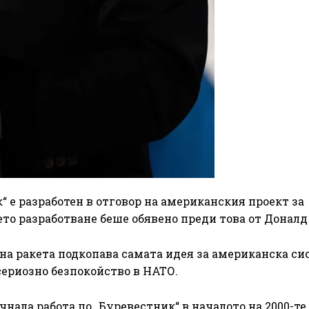
“ е разработен в отговор на американския проект за
ето разработване беше обявено преди това от Доналд
бна ракета подкопава самата идея за американска си
сериозно безпокойство в НАТО.
очнала работа по „Буревестник“ в началото на 2000-те