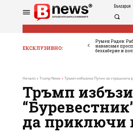
България
Румен Радев: Ра
наваксаме просп
ЕКСКЛУЗИВНО:
безхаберие и по
Начало
Trump News
Тръмп избъзика Путин за страшната ра
Тръмп избъзи
“Буревестник”
да приключи в