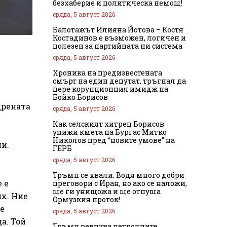
безхаберие и политическа немощ!
сряда, 5 август 2026
Балотажът Илияна Йотова – Костя
Костадинов е възможен, логичен и
полезен за партийната ни система
сряда, 5 август 2026
Хроника на предизвестената
смърт на един депутат, тръгнал да
пере корупционния имидж на
Бойко Борисов
дрената
сряда, 5 август 2026
Как селският хитрец Борисов
унижи кмета на Бургас Митко
Николов пред “новите умове” на
ли.
ГЕРБ
сряда, 5 август 2026
Тръмп се хвали: Водя много добри
 е
преговори с Иран, но ако се наложи,
ще ги унищожа и ще отпуша
ях. Ние
Ормузкия проток!
 е
сряда, 5 август 2026
а. Той
Тръмп ревнува петролните