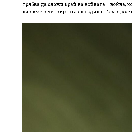
трябва да сложи край на войната – война, к
навлезе в четвъртата си година. Това е, коет