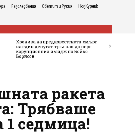
ура
Разследвания
Светът и Русия
НюзКурник
Хроника на предизвестената смърт
и
на един депутат, тръгнал да пере
корупционния имидж на Бойко
Борисов
шната ракета
та: Трябваше
 1 седмица!