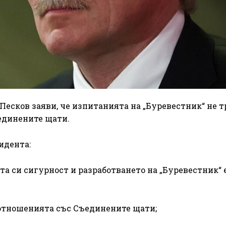
Песков заяви, че изпитанията на „Буревестник“ не т
единените щати.
идента:
а си сигурност и разработването на „Буревестник“ е
 отношенията със Съединените щати;