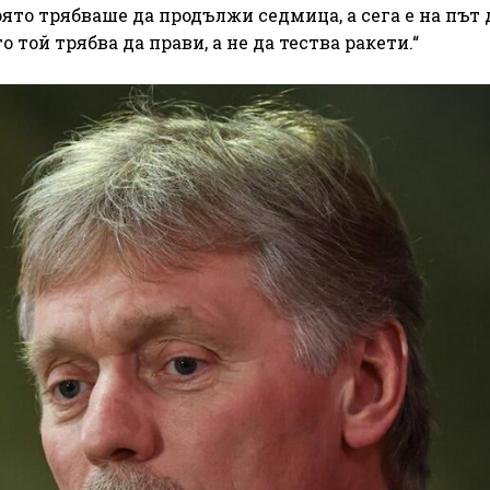
оято трябваше да продължи седмица, а сега е на път 
о той трябва да прави, а не да тества ракети.“