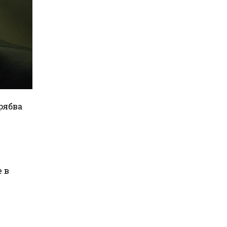
рябва
 в