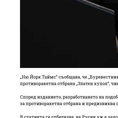
„Ню Йорк Таймс“ съобщава, че „Буревестник
противоракетна отбрана „Златен купол“, чи
Според изданието, разработването на подо
за противоракетна отбрана и предизвиква 
В статията се отбелязва, че Русия уж е зап